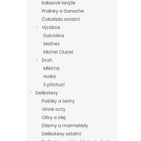
í
Kakaové lanýže
p
Pralinky a Ganache
a
Čokoláda ostatní
n
Výrobce
e
Dulcioliva
l
Mathez
Michel Cluizel
Druh
Mléčná
Hořká
S příchutí
Delikatesy
Paštiky a teriny
Vinné octy
Olivy a olej
Džemy a marmelády
Delikatesy ostatní