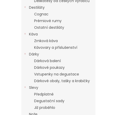
Delikatesy od českých výrobců
Destiláty
Cognac
Prémiové rumy
Ostatní destiláty
Káva
Zrnková káva
Kávovary a příslušenství
Dárky
Dárková balení
Dárkové poukazy
Vstupenky na degustace
Dárkové obaly, tašky a krabičky
Slevy
Předplatné
Degustační sady
Již proběhlo
Nože