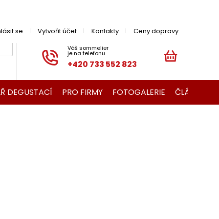
hlásit se
Vytvořit účet
Kontakty
Ceny dopravy
+420 733 552 823
NÁKUPNÍ
KOŠÍK
Ř DEGUSTACÍ
PRO FIRMY
FOTOGALERIE
ČLÁNKY O V