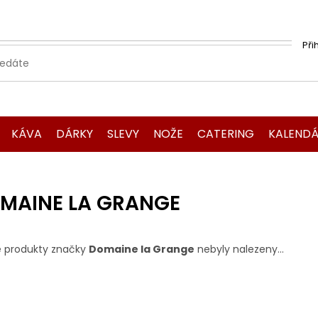
Při
KÁVA
DÁRKY
SLEVY
NOŽE
CATERING
KALENDÁ
MAINE LA GRANGE
 produkty značky
Domaine la Grange
nebyly nalezeny...