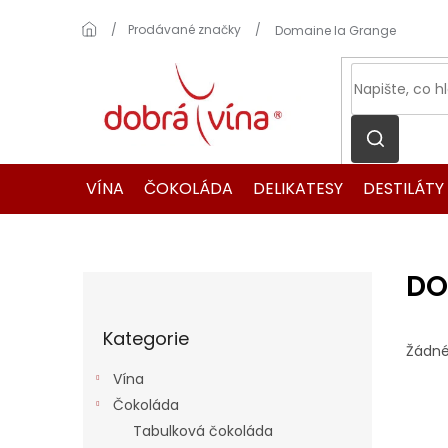
Přejít
na
Domů
Prodávané značky
Domaine la Grange
obsah
VÍNA
ČOKOLÁDA
DELIKATESY
DESTILÁTY
DO
P
o
Přeskočit
s
Kategorie
kategorie
t
Žádné
r
Vína
a
Čokoláda
n
Tabulková čokoláda
n