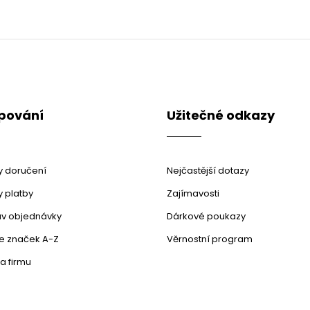
pování
Užitečné odkazy
 doručení
Nejčastější dotazy
 platby
Zajímavosti
stav objednávky
Dárkové poukazy
le značek A-Z
Věrnostní program
a firmu