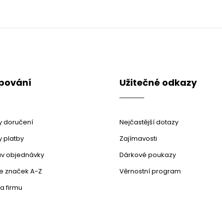
pování
Užitečné odkazy
 doručení
Nejčastější dotazy
 platby
Zajímavosti
stav objednávky
Dárkové poukazy
le značek A-Z
Věrnostní program
a firmu