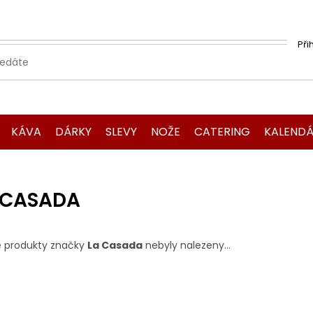
Při
KÁVA
DÁRKY
SLEVY
NOŽE
CATERING
KALENDÁ
 CASADA
 produkty značky
La Casada
nebyly nalezeny...