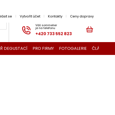
hlásit se
Vytvořit účet
Kontakty
Ceny dopravy
+420 733 552 823
NÁKUPNÍ
KOŠÍK
Ř DEGUSTACÍ
PRO FIRMY
FOTOGALERIE
ČLÁNKY O V