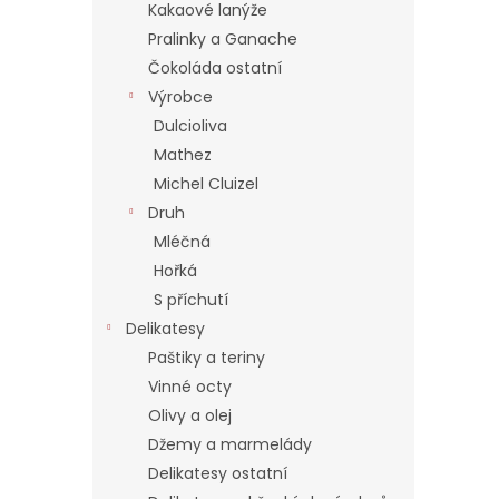
í
Kakaové lanýže
p
Pralinky a Ganache
a
Čokoláda ostatní
n
Výrobce
e
Dulcioliva
l
Mathez
Michel Cluizel
Druh
Mléčná
Hořká
S příchutí
Delikatesy
Paštiky a teriny
Vinné octy
Olivy a olej
Džemy a marmelády
Delikatesy ostatní