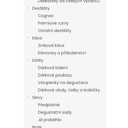
Delikatesy od českých výrobců
Destiláty
Cognac
Prémiové rumy
Ostatní destiláty
Káva
Zrnková káva
Kávovary a příslušenství
Dárky
Dárková balení
Dárkové poukazy
Vstupenky na degustace
Dárkové obaly, tašky a krabičky
Slevy
Předplatné
Degustační sady
Již proběhlo
Nože