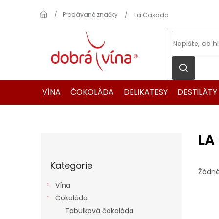
Přejít
na
Domů
Prodávané značky
La Casada
obsah
VÍNA
ČOKOLÁDA
DELIKATESY
DESTILÁTY
LA
P
o
Přeskočit
s
Kategorie
kategorie
t
Žádné
r
Vína
a
Čokoláda
n
Tabulková čokoláda
n