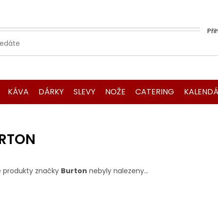
Při
KÁVA
DÁRKY
SLEVY
NOŽE
CATERING
KALENDÁ
RTON
 produkty značky
Burton
nebyly nalezeny...