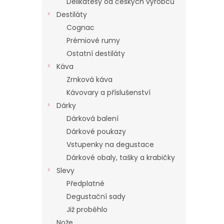
Delikatesy od českých výrobců
Destiláty
Cognac
Prémiové rumy
Ostatní destiláty
Káva
Zrnková káva
Kávovary a příslušenství
Dárky
Dárková balení
Dárkové poukazy
Vstupenky na degustace
Dárkové obaly, tašky a krabičky
Slevy
Předplatné
Degustační sady
Již proběhlo
Nože