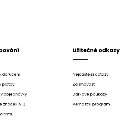
pování
Užitečné odkazy
 doručení
Nejčastější dotazy
 platby
Zajímavosti
stav objednávky
Dárkové poukazy
le značek A-Z
Věrnostní program
a firmu