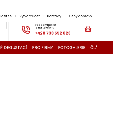
hlásit se
Vytvořit účet
Kontakty
Ceny dopravy
+420 733 552 823
NÁKUPNÍ
KOŠÍK
Ř DEGUSTACÍ
PRO FIRMY
FOTOGALERIE
ČLÁNKY O V