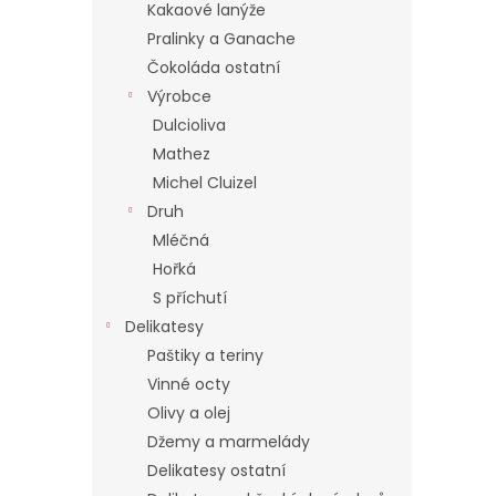
í
Kakaové lanýže
p
Pralinky a Ganache
a
Čokoláda ostatní
n
Výrobce
e
Dulcioliva
l
Mathez
Michel Cluizel
Druh
Mléčná
Hořká
S příchutí
Delikatesy
Paštiky a teriny
Vinné octy
Olivy a olej
Džemy a marmelády
Delikatesy ostatní