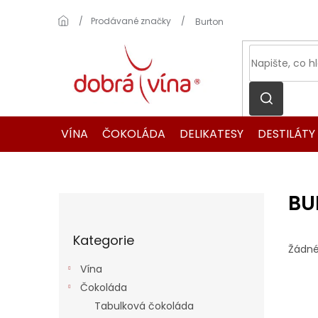
Přejít
na
Domů
Prodávané značky
Burton
obsah
VÍNA
ČOKOLÁDA
DELIKATESY
DESTILÁTY
BU
P
o
Přeskočit
s
Kategorie
kategorie
t
Žádné
r
Vína
a
Čokoláda
n
Tabulková čokoláda
n