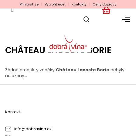
Přejít
Přihlásit se
Vytvořit účet
Kontakty
Ceny dopravy
na
obsah
NÁKUPNÍ
KOŠÍK
CHÂTEAU LACOSTE BORIE
Žádné produkty značky
Château Lacoste Borie
nebyly
nalezeny...
Z
á
p
a
Kontakt
t
í
info
@
dobravina.cz