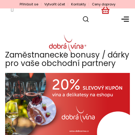
Přejít
Přihlásit se
Vytvořit účet
Kontakty
Ceny dopravy
na
obsah
NÁKUPNÍ
KOŠÍK
Zaměstnanecké bonusy / dárky
pro vaše obchodní partnery