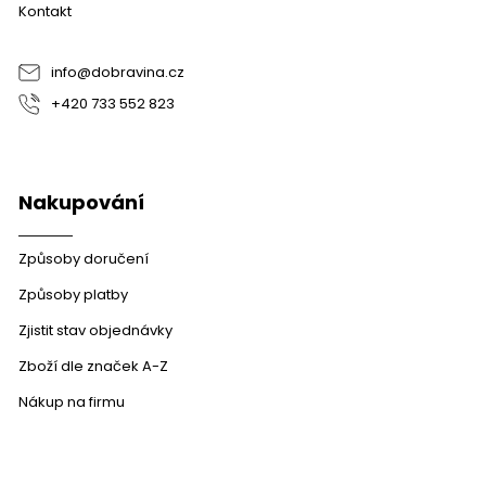
Kontakt
t
í
info
@
dobravina.cz
+420 733 552 823
Nakupování
Způsoby doručení
Způsoby platby
Zjistit stav objednávky
Zboží dle značek A-Z
Nákup na firmu