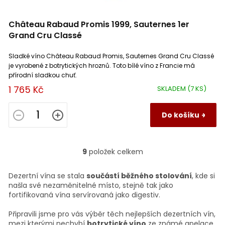
Château Rabaud Promis 1999, Sauternes 1er
Grand Cru Classé
Sladké víno Château Rabaud Promis, Sauternes Grand Cru Classé
je vyrobené z botrytických hroznů. Toto bílé víno z Francie má
přírodní sladkou chuť.
1 765 Kč
SKLADEM
(7 KS)
Do košíku
9
položek celkem
O
v
l
Dezertní vína se stala
součástí běžného stolování
, kde si
á
našla své nezaměnitelné místo, stejně tak jako
d
fortifikovaná vína servírovaná jako digestiv.
a
c
Připravili jsme pro vás výběr těch nejlepších dezertních vín,
í
mezi kterými nechybí
botrytické víno
ze známé apelace