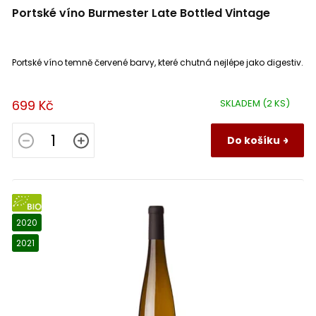
Portské víno Burmester Late Bottled Vintage
Portské víno temně červené barvy, které chutná nejlépe jako digestiv.
699 Kč
SKLADEM
(2 KS)
Do košíku
BIO
2020
2021