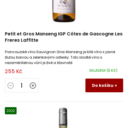
ů
Sémillon
3
Petit Manseng
1
Petit et Gros Manseng IGP Côtes de Gascogne Les
Freres Laffitte
Viura
1
Francouzské víno Sauvignon Gros Manseng je bílé víno s jasně
žlutou barvou a zelenkavými odlesky. Toto sladké víno s
Malvasia
1
nezaměnitelnou vůní je živé a šťavnaté.
255 Kč
SKLADEM
(6 KS)
Do košíku
2022