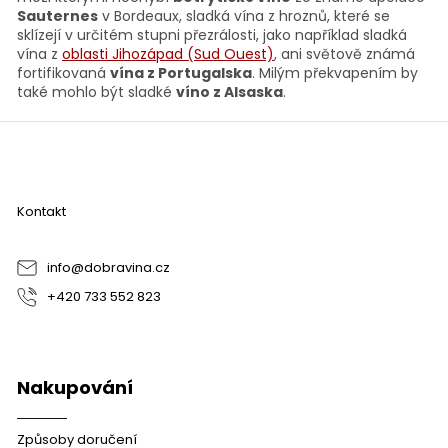
p
Sauternes
v Bordeaux, sladká vína z hroznů, které se
r
sklízejí v určitém stupni přezrálosti, jako například sladká
v
vína z
oblasti Jihozápad (Sud Ouest)
, ani světově známá
k
fortifikovaná
vína z Portugalska
. Milým překvapením by
y
také mohlo být sladké
víno z Alsaska
.
v
ý
Z
p
á
i
p
s
a
u
Kontakt
t
í
info
@
dobravina.cz
+420 733 552 823
Nakupování
Způsoby doručení