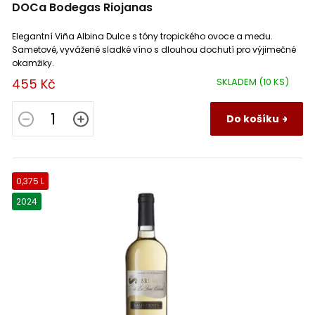
DOCa Bodegas Riojanas
Elegantní Viña Albina Dulce s tóny tropického ovoce a medu.
Sametové, vyvážené sladké víno s dlouhou dochutí pro výjimečné
okamžiky.
455 Kč
SKLADEM
(10 KS)
Do košíku
0,375 L
2024