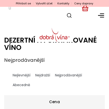
Přejít
Přihlásit se
Vytvořit účet
Kontakty
Ceny dopravy
na
obsah
NÁKUPNÍ
KOŠÍK
DEZERTNÍ A FORTIFIKOVANÉ
VÍNO
Nejprodávanější
Ř
a
Nejlevnější
Nejdražší
Nejprodávanější
z
e
Abecedně
n
í
p
Cena
r