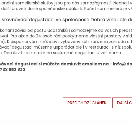
sionální somelierské služby jsou pro nás samozřejmostí. Nechají 
jí další úroveň dané společenské události. Počet sommelierů je 
 srovnávací degustace: ve společnosti Dobrá vína i dle 
 konání závisí od počtu účastníků i samozřejmě od vašich před
ovat. Pro akce do 24 osob rádi poskytneme vlastní prostory v síd
 5). K dispozici vám může být vybavený sál i zařízená zahrada 
ávací degustaci můžeme uspořádat ale i v restauraci, s níž spo
u. Domluvit se lze také na soukromé degustaci u vás doma.
ávací degustaci si můžete domluvit emailem na - info@dob
733 552 823
PŘEDCHOZÍ ČLÁNEK
DALŠÍ 