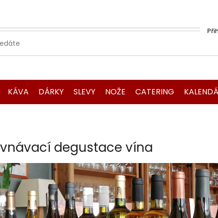
Při
KÁVA
DÁRKY
SLEVY
NOŽE
CATERING
KALENDÁ
ovnávací degustace vína