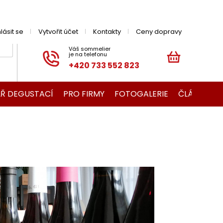
hlásit se
Vytvořit účet
Kontakty
Ceny dopravy
+420 733 552 823
NÁKUPNÍ
KOŠÍK
Ř DEGUSTACÍ
PRO FIRMY
FOTOGALERIE
ČLÁNKY O V