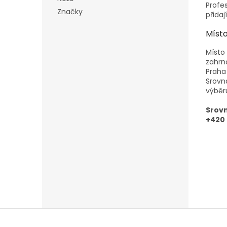
Profe
Značky
přida
Místo
Místo
zahrn
Praha
Srovn
výběr
Srovn
+420 
Z
á