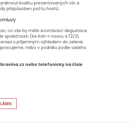
vyniknout kvalitu prezentovaných vín a
vždy přizpůsoben počtu hostů.
domluvy
stav, co vše by měla srovnávací degustace
le společnosti (Ke Koh-i-nooru 472/21,
a terasa s příjemným výhledem do zeleně.
lupracujeme, nebo v podniku podle vašeho
ravina.cz nebo telefonicky na čísle
ČLÁNEK