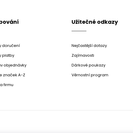
pování
Užitečné odkazy
 doručení
Nejčastější dotazy
 platby
Zajímavosti
stav objednávky
Dárkové poukazy
le značek A-Z
Věrnostní program
a firmu