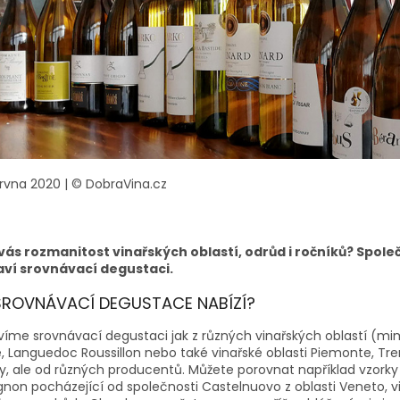
ervna 2020
|
© DobraVina.cz
vás rozmanitost vinařských oblastí, odrůd i ročníků? Spol
aví srovnávací degustaci.
SROVNÁVACÍ DEGUSTACE NABÍZÍ?
avíme srovnávací degustaci jak z různých vinařských oblastí (m
 Languedoc Roussillon nebo také vinařské oblasti Piemonte, Trenti
y, ale od různých producentů. Můžete porovnat například vzorky
gnon pocházející od společnosti Castelnuovo z oblasti Veneto, 