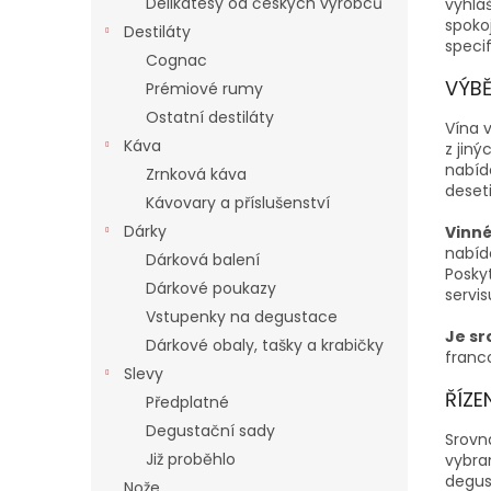
Delikatesy od českých výrobců
vyhlá
spoko
Destiláty
speci
Cognac
VÝBĚ
Prémiové rumy
Ostatní destiláty
Vína 
Káva
z jiný
nabíd
Zrnková káva
deset
Kávovary a příslušenství
Dárky
Vinné
nabíd
Dárková balení
Posky
Dárkové poukazy
servis
Vstupenky na degustace
Je sr
Dárkové obaly, tašky a krabičky
franc
Slevy
ŘÍZ
Předplatné
Degustační sady
Srovn
Již proběhlo
vybra
degus
Nože