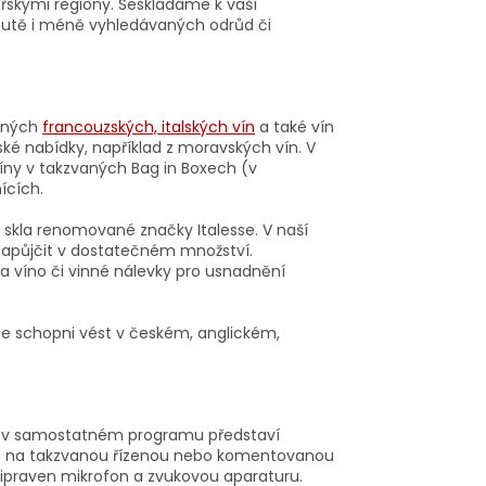
skými regiony. Seskládáme k vaší
chutě i méně vyhledávaných odrůd či
ených
francouzských,
italských vín
a také vín
ké nabídky, například z moravských vín. V
íny v takzvaných Bag in Boxech (v
ících.
 skla renomované značky Italesse. V naší
 zapůjčit v dostatečném množství.
 víno či vinné nálevky pro usnadnění
e schopni vést v českém, anglickém,
r v samostatném programu představí
h na takzvanou řízenou nebo komentovanou
řipraven mikrofon a zvukovou aparaturu.