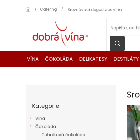
Přejít
na
Domů
Catering
Srovnávací degustace vína
obsah
VÍNA
ČOKOLÁDA
DELIKATESY
DESTILÁTY
P
Sr
o
Přeskočit
s
Kategorie
kategorie
t
r
Vína
a
Čokoláda
n
Tabulková čokoláda
n