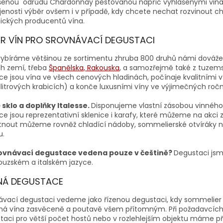
šenou odrůdu Chardonnay pěstovanou napříč vyhlášenými vinař
jenosti výběr ovšem i v případě, kdy chcete nechat rozvinout 
fických producentů vína.
R VÍN PRO SROVNÁVACÍ DEGUSTACI
vybíráme většinou ze sortimentu zhruba 800 druhů námi dováž
ch zemí, třeba
Španělska,
Rakouska
, a samozřejmě také z tuzems
ce jsou vína ve všech cenových hladinách, počínaje kvalitními v
ilitrových krabicích) a konče luxusními víny ve výjimečných ročn
 sklo a doplňky Italesse.
Disponujeme vlastní zásobou
vinného
ce jsou reprezentativní sklenice i karafy, které můžeme na akci
tnout můžeme rovněž chladící nádoby, sommelierské otvíráky na
u.
ovnávací degustace vedena pouze v češtině?
Degustaci jsm
ouzském a italském jazyce.
ENÁ DEGUSTACE
ávací degustaci vedeme jako řízenou degustaci, kdy sommelie
ná vína zasvěceně a poutavě všem přítomným. Při požadavcíc
taci pro větší počet hostů nebo v rozlehlejším objektu máme p