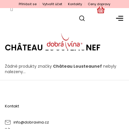
Přejít
Přihlásit se
Vytvořit účet
Kontakty
Ceny dopravy
na
obsah
NÁKUPNÍ
KOŠÍK
CHÂTEAU LOUSTEAUNEF
Žádné produkty značky
Château Lousteaunef
nebyly
nalezeny...
Z
á
p
a
Kontakt
t
í
info
@
dobravina.cz