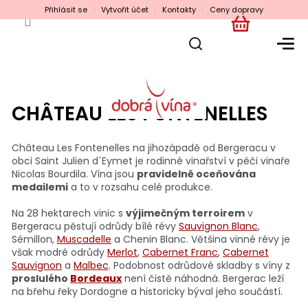
Přejít
Přihlásit se
Vytvořit účet
Kontakty
Ceny dopravy
na
obsah
NÁKUPNÍ
KOŠÍK
CHÂTEAU LES FONTENELLES
Château Les Fontenelles na jihozápadě od Bergeracu v
obci Saint Julien d´Eymet je rodinné vinařství v péči vinaře
Nicolas Bourdila. Vína jsou
pravidelně oceňována
medailemi
a to v rozsahu celé produkce.
Na 28 hektarech vinic s
výjimečným terroirem
v
Bergeracu pěstují odrůdy bílé révy
Sauvignon Blanc
,
Sémillon,
Muscadelle
a Chenin Blanc. Většina vinné révy je
však modré odrůdy
Merlot
,
Cabernet Franc
,
Cabernet
Sauvignon
a
Malbec
. Podobnost odrůdové skladby s víny z
proslulého
Bordeaux
není čistě náhodná. Bergerac leží
na břehu řeky Dordogne a historicky býval jeho součástí.