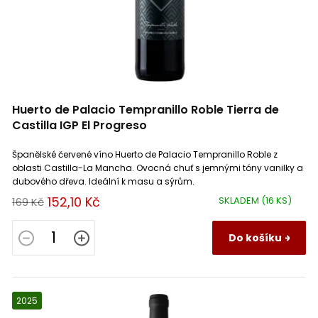
Domaine de la Tourlaudiére
0
Galicia
1
Fronsac
1
Merlot
48
Domaine de Sainte Marie
2
La Mancha
16
Garda
5
Montepulciano
4
Domaine des Bernardins
2
Emilia Romagna
7
Gavi
1
Mourvèdre
24
Huerto de Palacio Tempranillo Roble Tierra de
Domaine des Corbillières
1
Catalunya
6
Gevrey Chambertin
Castilla IGP El Progreso
4
Müller Thurgau
1
Španělské červené víno Huerto de Palacio Tempranillo Roble z
Domaine des Nugues
4
Rías Baixas
5
Gigondas
1
Muscadelle
5
oblasti Castilla-La Mancha. Ovocná chuť s jemnými tóny vanilky a
dubového dřeva. Ideální k masu a sýrům.
Domaine des Ronces
2
152,10 Kč
SKLADEM
(16 KS)
Campania (Kampánie)
2
169 Kč
Givry
1
Muscat (Muškát)
5
Domaine du Bienheureux
Do košíku
1
Graves
3
Nebbiolo
9
Domaine du Petit Puits
0
Hermitage
3
Negroamaro
1
2025
Domaine Gardies
2