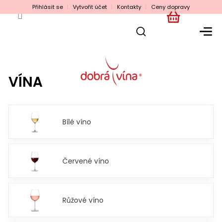
Přejít
Přihlásit se
Vytvořit účet
Kontakty
Ceny dopravy
na
obsah
NÁKUPNÍ
KOŠÍK
VÍNA
Bílé víno
Červené víno
Růžové víno