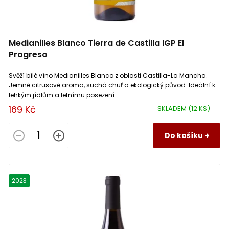
Maucaillou
1
Znojemská
10
Morini srl
Medianilles Blanco Tierra de Castilla IGP El
8
Anjou
3
Progreso
Patrice Moreux
8
Terrasses du Larzac
1
Svěží bílé víno Medianilles Blanco z oblasti Castilla-La Mancha.
Jemné citrusové aroma, suchá chuť a ekologický původ. Ideální k
lehkým jídlům a letnímu posezení.
Paul Ginglinger
11
Côtes du Jura
6
169 Kč
SKLADEM
(12 KS)
Pinon Damien
1
L'Etoile
1
Do košíku
Quinta do Noval
1
Colline Teatine IGT
1
2023
Raymond Morin
6
Crémant d´ Alsace
5
Roca Egea
2
Beaujolais Lancié
1