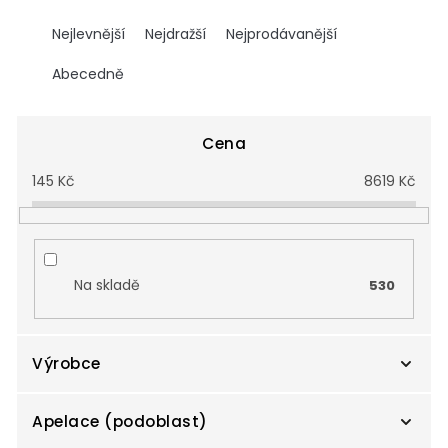
Ř
a
Nejlevnější
Nejdražší
Nejprodávanější
z
e
Abecedně
n
í
p
Cena
r
145
Kč
8619
Kč
o
d
u
k
t
Na skladě
530
ů
Výrobce
Apelace (podoblast)
Agricola Pliniana s.c.a.
6