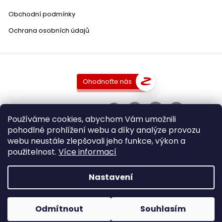
Obchodní podmínky
Toro
4
Ochrana osobních údajů
Rioja
5
Mediterranée
4
Ohodnoťte nás
Montagne Saint Émilion
2
SLEDUJTE NÁS
Používáme cookies, abychom Vám umožnili
pohodlné prohlížení webu a díky analýze provozu
Sannio
1
webu neustále zlepšovali jeho funkce, výkon a
použitelnost.
Více informací
Copyright 2026
DobraVina.cz
. Všechna práva vyhrazena.
Falanghina
1
Upravit nastavení cookies
Nastavení
Grafický návrh vytvořil a nakódoval
Shoptak.cz
Vytvořil Shoptet
Odmítnout
Souhlasím