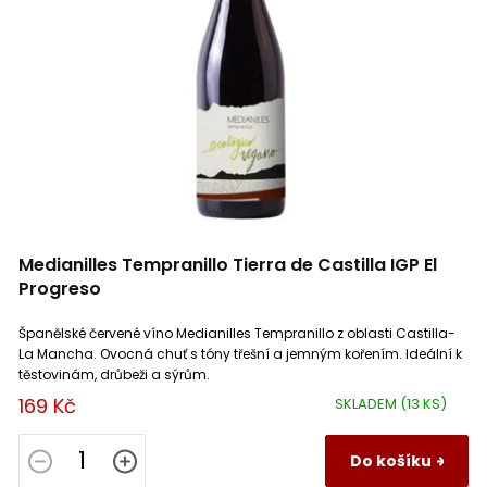
Tenuta la Presa
5
Saint Guilhem le Désert
2
Tines de Roqueta
6
Costieres de Nimes
1
Varias
2
Collioure
3
Varis
1
Crémant de Loire
3
Vellas
11
Medianilles Tempranillo Tierra de Castilla IGP El
Gambellara Classico DOC
1
Progreso
Veuve Fourny Et Fils
3
Vin de France
2
Španělské červené víno Medianilles Tempranillo z oblasti Castilla-
La Mancha. Ovocná chuť s tóny třešní a jemným kořením. Ideální k
těstovinám, drůbeži a sýrům.
Vignerons Catalans
8
Grés de Montpellier
1
169 Kč
SKLADEM
(13 KS)
Vignobles Bouillac
0
Marca Trevigiana
1
Do košíku