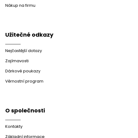
7
Nákup na firmu
Luberon
1
Rubicone IGP
Užitečné odkazy
6
Gualchiera
Nejčastější dotazy
1
Zajímavosti
Primitivo
1
Dárkové poukazy
Věrnostní program
Cataluna
2
Terra Alta
4
O společnosti
IGP Verona
2
Kontakty
Val do Salnés
5
Základní informace