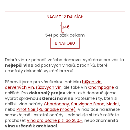
Vignobles Pelvillain
1
Vacluse
3
NAČÍST 12 DALŠÍCH
Vignobles Robin Lafugie
1
Côtes de Beaune
1
S
1
46
t
O
r
Vinař Jiří Uherek
541
položek celkem
3
Côte de Nuits Villages
1
v
á
l
NAHORU
n
á
k
Vinařství Gotberg
2
Cisterna d’Asti
1
o
d
v
a
Dobrá vína z pohodlí vašeho domova. Vybíráme pro vás ta
á
c
nejlepší vína
od poctivých vinařů, z ročníků, které
Vinařství Marada
1
n
Piemonte
3
í
umožnily dokonalé vyzrání hroznů.
í
p
r
Připravili jsme pro vás širokou nabídku
bílých vín
,
Vinařství Obelisk
4
Rueda
1
v
červených vín
,
růžových vín
, ale také vín
Champagne
a
k
dalších. Pro
dokonalý projev
vína také doporučujeme
y
vybrat správnou
sklenici na víno
. Potěšíme i ty, kteří si
Vinařství Šalša
1
Ribera del Duero
5
v
oblíbili vína odrůdy
Chardonnay
,
Sauvignon Blanc
,
Merlot
,
ý
nebo
Pinot Noir (Rulandské modré)
. V nabídce naleznete
p
Vinařství Špalek
samozřejmě i ostatní odrůdy. Jednoduše si také můžete
10
Sant Sadurní d’Anoia
3
i
procházet
vína pro běžné pití do 250,-
, nebo znamenitá
s
vína určená k archivaci
.