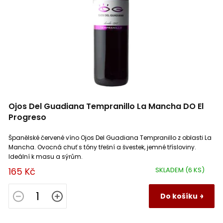
Rully
3
Verdejo
6
Château Lespault Martillac
2
Saint Aubin
6
Macabeo, Parellada
1
Château Marie Plaisance
1
Saint Émilion
3
Xarel-lo Vermell
2
Château Mondazur
2
Saint Chinian
2
Carménère
1
Ojos Del Guadiana Tempranillo La Mancha DO El
Château Monte Christo
0
Saint Joseph
1
Albillo
2
Progreso
Château Noaillac
1
Saint Nicolas de Bourgueil
1
Blauer Portugieser (Modrý Portugal)
1
Španělské červené víno Ojos Del Guadiana Tempranillo z oblasti La
Mancha. Ovocná chuť s tóny třešní a švestek, jemné třísloviny.
Ideální k masu a sýrům.
Château Pape Clement
1
Sancerre
2
Blauburger
1
165 Kč
SKLADEM
(6 KS)
Château Petit Clos Taillefer
1
Sant Sadurní d'Anoia
1
Susumaniello
1
Do košíku
Château Rabaud-Promis
1
Santenay
4
César
1