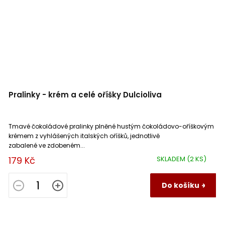
Pralinky - krém a celé oříšky Dulcioliva
Tmavé čokoládové pralinky plněné hustým čokoládovo-oříškovým
krémem z vyhlášených italských oříšků, jednotlivě
zabalené ve zdobeném...
179 Kč
SKLADEM
(2 KS)
Do košíku