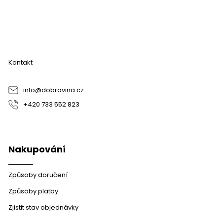
Z
á
p
a
Kontakt
t
í
info
@
dobravina.cz
+420 733 552 823
Nakupování
Způsoby doručení
Způsoby platby
Zjistit stav objednávky