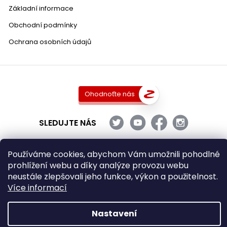
Základní informace
Obchodní podmínky
Ochrana osobních údajů
Ohodnoťte nás
SLEDUJTE NÁS
Používáme cookies, abychom Vám umožnili pohodlné
prohlížení webu a díky analýze provozu webu
Copyright 2026
DobraVina.cz
. Všechna práva vyhrazena.
neustále zlepšovali jeho funkce, výkon a použitelnost.
Upravit nastavení cookies
Více informací
Grafický návrh vytvořil a nakódoval
Shoptak.cz
Nastavení
Vytvořil Shoptet