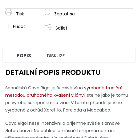
Tisk
Zeptat se
Hlídat
Sdílet
POPIS
DISKUZE
DETAILNÍ POPIS PRODUKTU
Španělská Cava Rigol je šumivé víno
vyrobené tradiční
metodou druhotného kvašení v láhvi
, stejně jako je tomu
při výrobě šampaňského vína. V tomto případě je víno
vyrobené z odrůd Xarel-lo, Parelada a Maccabeo.
Cava Rigol nese Intenzivní a příjemně světle slámově
žlutou barvu. Na pohled je krásně temperamentní s
příjemným perlením. Ve společnosti Dobrá vína