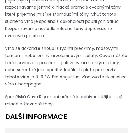
rozpoznáváme jemné a hladké aroma s ovocnými tóny,
které příjemně mísí se stárnoucími tóny. Chuť tohoto
suchého vína je spojená s dokonalostí použitých odrůd.
Rozpoznáváme nasládle mléčné tóny doprovázené
ovocným pocitem.
Víno se dokonale snoubí s rybími předkrmy, masovými
terinami, nebo jemnými zeleninovými saláty. Cavu můžete
také servírovat společně s grilovanými mořskými plody,
nebo samotné jako aperitiv. Ideální teplota pro servis
tohoto vína je 8–9 °C. Pro degustaci vína zvolte sklenici na
víno Champagne.
Španělská Cava Rigol není určená k archivaci. Užijte si její
mladé a šťavnaté tóny.
DALŠÍ INFORMACE