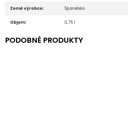
Země výrobce
:
Španělsko
Objem
:
0,75 l