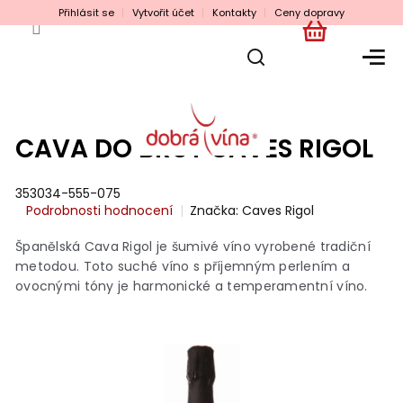
Přejít
Přihlásit se
Vytvořit účet
Kontakty
Ceny dopravy
na
obsah
NÁKUPNÍ
KOŠÍK
CAVA DO BRUT CAVES RIGOL
353034-555-075
Průměrné
Podrobnosti hodnocení
Značka:
Caves Rigol
hodnocení
produktu
Španělská Cava Rigol je šumivé víno vyrobené tradiční
je
metodou. Toto suché víno s příjemným perlením a
0,0
ovocnými tóny je harmonické a temperamentní víno.
z
5
hvězdiček.