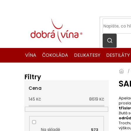
Přejít
na
obsah
VÍNA
ČOKOLÁDA
DELIKATESY
DESTILÁTY
Filtry
SA
P
o
Cena
s
Apela
145
Kč
8619
Kč
t
prosla
r
třísl
žlutá 
a
odrů
n
Trochu
n
výškou
Na skladě
573