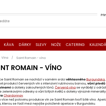
Při
KÁVA
DÁRKY
SLEVY
NOŽE
CATERING
KALENDÁ
Domů
Vína
Saint Romain - víno
INT ROMAIN - VÍNO
ce Saint Romain se nachází v samém srdci
věhlasného
Burgundska
vil produkcí červených vín s intenzivní rubínovou barvou,
vůní plodů
ovinami
a doteky zakouřených tónů.
Červená vína
se vyrábějí z odrů
se zelenkavými odlesky a vůní bílých květů s doteky výrazné minerality
da
Chardonnay
.
 více než polovinu produkce vín ze Saint Romain tvoří bílé víno. Ap
, kterou se řadí mezi nejvýše položené apelace v Burgundsku.