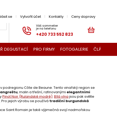
hlásit se
Vytvořit účet
Kontakty
Ceny dopravy
+420 733 552 823
NÁKUPNÍ
KOŠÍK
Ř DEGUSTACÍ
PRO FIRMY
FOTOGALERIE
ČLÁNKY O V
, v podregionu Côte de Beaune. Tento vinařský region se
 angreštu
, malin a třešní, rafinovanými
elegantními
dy
Pinot Noir (Rulandské modré)
.
Bílá vína
jsou pak světle
. Pro jejich výrobu se používá
tradiční burgundská
elace Saint Romain je také výjimečná svojí nadmořskou