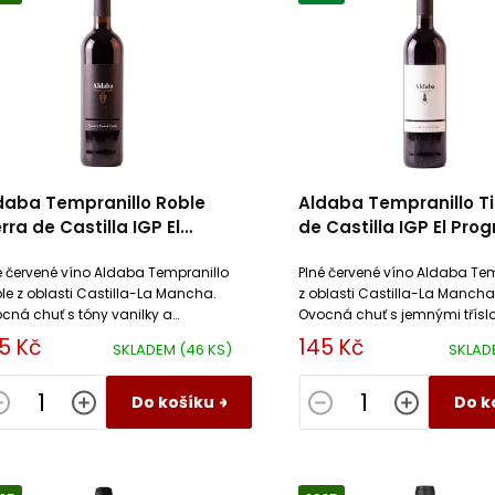
daba Tempranillo Roble
Aldaba Tempranillo Ti
erra de Castilla IGP El
de Castilla IGP El Pro
ogreso
é červené víno Aldaba Tempranillo
Plné červené víno Aldaba Tem
le z oblasti Castilla-La Mancha.
z oblasti Castilla-La Mancha
cná chuť s tóny vanilky a
Ovocná chuť s jemnými třísl
ového dřeva díky zrání v sudu.
tóny červeného ovoce a leh
5 Kč
145 Kč
SKLADEM
(46 KS)
SKLA
ální k masu a sýrům.
kořením. Ideální k masu a s
Do košíku
Do k