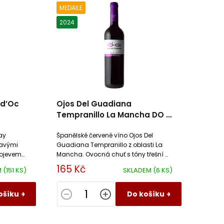
MEDAILE
2024
 d’Oc
Ojos Del Guadiana
Tempranillo La Mancha DO El
Progreso
ay
Španělské červené víno Ojos Del
kavými
Guadiana Tempranillo z oblasti La
rojevem
Mancha. Ovocná chuť s tóny třešní a
větů má
švestek, jemné třísloviny. Ideální k
165 Kč
M
(151 KS)
SKLADEM
(6 KS)
masu a sýrům.
ošíku
Do košíku