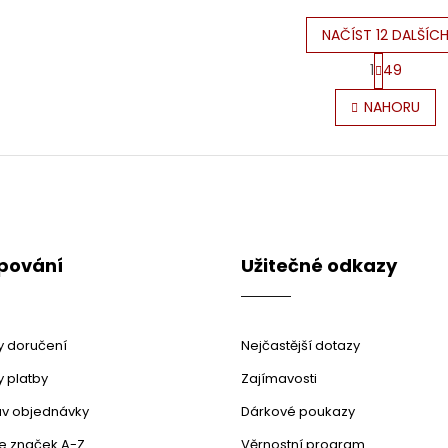
NAČÍST 12 DALŠÍC
S
1
49
t
O
r
v
NAHORU
á
l
n
á
k
d
o
a
v
c
á
í
n
p
í
r
pování
Užitečné odkazy
v
k
y
v
ý
 doručení
Nejčastější dotazy
p
 platby
Zajímavosti
i
s
stav objednávky
Dárkové poukazy
u
le značek A-Z
Věrnostní program