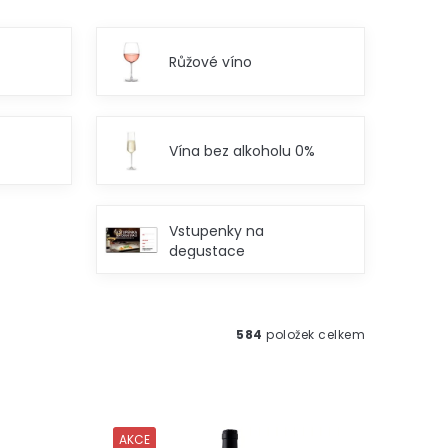
Růžové víno
Vína bez alkoholu 0%
Vstupenky na
degustace
584
položek celkem
AKCE