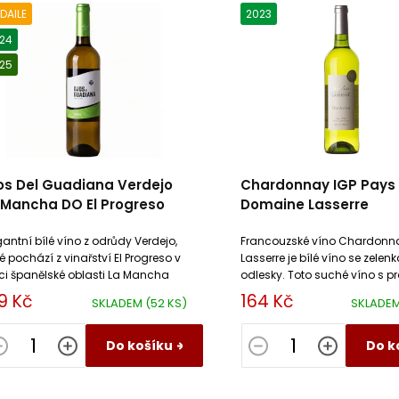
DAILE
2023
24
25
os Del Guadiana Verdejo
Chardonnay IGP Pays
 Mancha DO El Progreso
Domaine Lasserre
gantní bílé víno z odrůdy Verdejo,
Francouzské víno Chardonn
ré pochází z vinařství El Progreso v
Lasserre je bílé víno se zelen
ci španělské oblasti La Mancha
odlesky. Toto suché víno s p
exotického ovoce a bílých k
9 Kč
164 Kč
SKLADEM
(52 KS)
SKLADE
hladkou texturu.
Do košíku
Do k