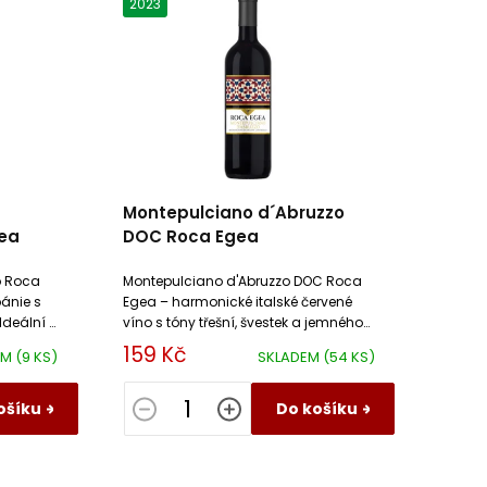
2023
Montepulciano d´Abruzzo
ea
DOC Roca Egea
o Roca
Montepulciano d'Abruzzo DOC Roca
pánie s
Egea – harmonické italské červené
 Ideální k
víno s tóny třešní, švestek a jemného
.
koření. Ideální k masu a těstovinám.
159 Kč
EM
(9 KS)
SKLADEM
(54 KS)
ošíku
Do košíku