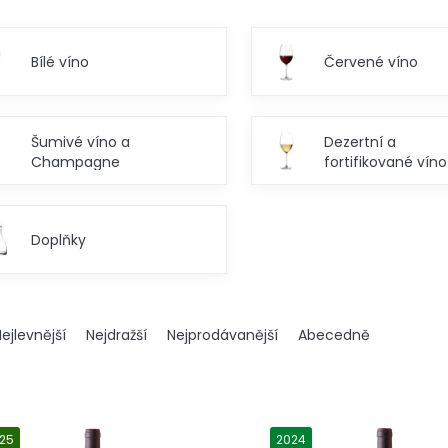
Bílé víno
Červené víno
Šumivé víno a
Dezertní a
Champagne
fortifikované víno
Doplňky
ejlevnější
Nejdražší
Nejprodávanější
Abecedně
25
2024