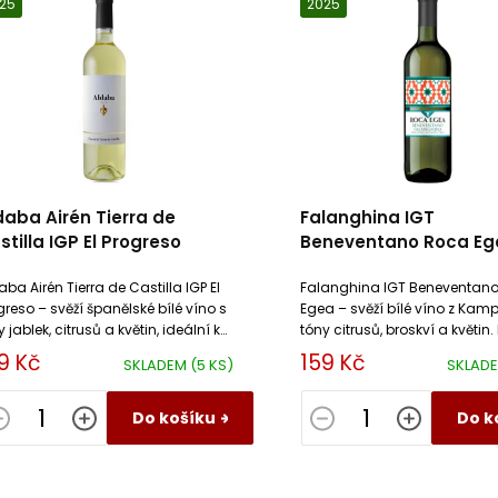
25
2025
daba Airén Tierra de
Falanghina IGT
stilla IGP El Progreso
Beneventano Roca Eg
aba Airén Tierra de Castilla IGP El
Falanghina IGT Beneventan
greso – svěží španělské bílé víno s
Egea – svěží bílé víno z Kam
 jablek, citrusů a květin, ideální k
tóny citrusů, broskví a květin.
bám a salátům.
rybám a mořským plodům
9 Kč
159 Kč
SKLADEM
(5 KS)
SKLAD
Do košíku
Do k