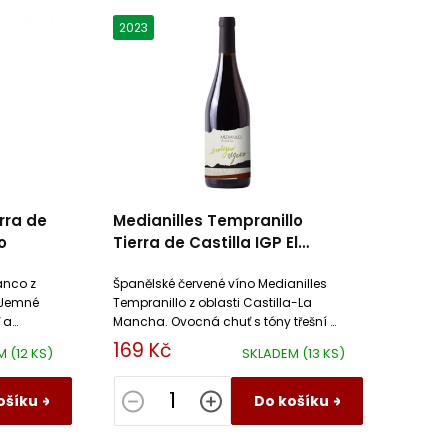
2023
rra de
Medianilles Tempranillo
o
Tierra de Castilla IGP El
Progreso
anco z
Španělské červené víno Medianilles
 Jemné
Tempranillo z oblasti Castilla-La
 a
Mancha. Ovocná chuť s tóny třešní a
lehkým
jemným kořením. Ideální k
169 Kč
EM
(12 KS)
SKLADEM
(13 KS)
těstovinám, drůbeži a sýrům.
ošíku
Do košíku