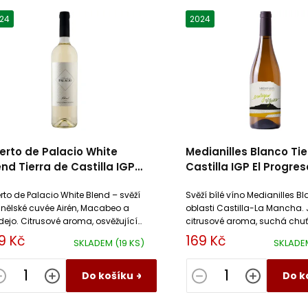
24
2024
erto de Palacio White
Medianilles Blanco Tie
end Tierra de Castilla IGP
Castilla IGP El Progres
 Progreso
rto de Palacio White Blend – svěží
Svěží bílé víno Medianilles Bl
nělské cuvée Airén, Macabeo a
oblasti Castilla-La Mancha.
dejo. Citrusové aroma, osvěžující
citrusové aroma, suchá chuť
ť, skvělé k mořským plodům.
ekologický původ. Ideální k 
9 Kč
169 Kč
SKLADEM
(19 KS)
SKLAD
jídlům a letnímu posezení.
Do košíku
Do k