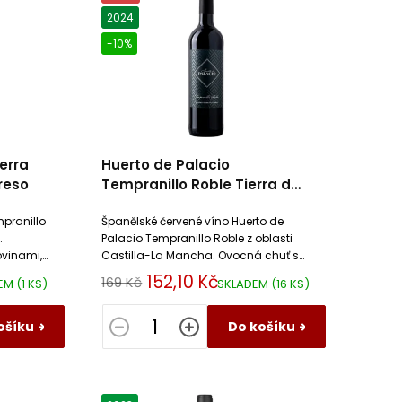
2024
-10%
erra
Huerto de Palacio
greso
Tempranillo Roble Tierra de
Castilla IGP El Progreso
pranillo
Španělské červené víno Huerto de
.
Palacio Tempranillo Roble z oblasti
ovinami,
Castilla-La Mancha. Ovocná chuť s
kým
jemnými tóny vanilky a dubového
152,10 Kč
169 Kč
DEM
(1 KS)
SKLADEM
(16 KS)
ýrům.
dřeva. Ideální k masu a sýrům.
ošíku
Do košíku