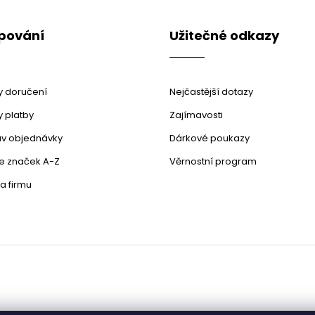
pování
Užitečné odkazy
 doručení
Nejčastější dotazy
 platby
Zajímavosti
stav objednávky
Dárkové poukazy
le značek A-Z
Věrnostní program
a firmu