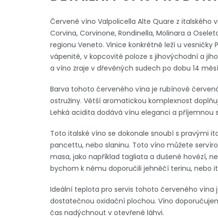
Červené víno Valpolicella Alte Quare z italského 
Corvina, Corvinone, Rondinella, Molinara a Oselet
regionu Veneto. Vinice konkrétně leží u vesničky Po
vápenité, v kopcovité poloze s jihovýchodní a jih
a víno zraje v dřevěných sudech po dobu 14 měsí
Barva tohoto červeného vína je rubínově červená 
ostružiny. Větší aromatickou komplexnost doplňují
Lehká acidita dodává vínu eleganci a příjemnou s
Toto italské víno se dokonale snoubí s pravými i
pancettu, nebo slaninu. Toto víno můžete servír
masa, jako například tagliata a dušené hovězí, n
bychom k němu doporučili jehněčí terinu, nebo ital
Ideální teplota pro servis tohoto červeného vína j
dostatečnou oxidační plochou. Víno doporučujem
čas nadýchnout v otevřené láhvi.