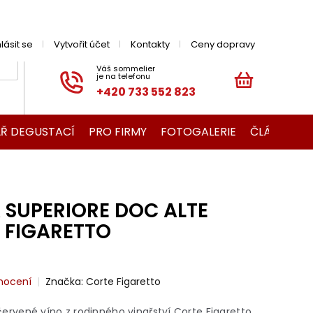
hlásit se
Vytvořit účet
Kontakty
Ceny dopravy
+420 733 552 823
NÁKUPNÍ
KOŠÍK
Ř DEGUSTACÍ
PRO FIRMY
FOTOGALERIE
ČLÁNKY O V
 SUPERIORE DOC ALTE
 FIGARETTO
nocení
Značka:
Corte Figaretto
e červené víno z rodinného vinařství Corte Figaretto.