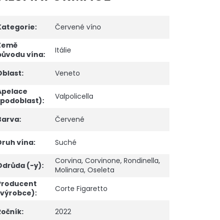
Kategorie
:
Červené víno
Země
Itálie
původu vína
:
Oblast
:
Veneto
Apelace
Valpolicella
(podoblast)
:
Barva
:
Červené
Druh vína
:
Suché
Corvina
,
Corvinone
,
Rondinella
,
Odrůda (-y)
:
Molinara
,
Oseleta
Producent
Corte Figaretto
(výrobce)
:
Ročník
:
2022