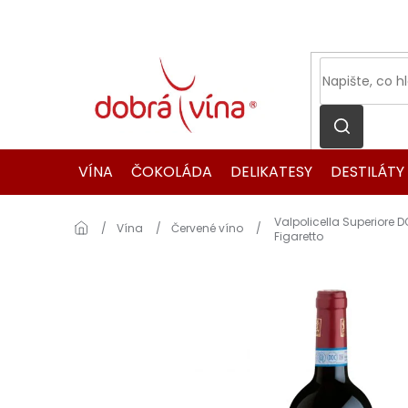
Přejít
na
obsah
VÍNA
ČOKOLÁDA
DELIKATESY
DESTILÁTY
Valpolicella Superiore D
Domů
Vína
Červené víno
Figaretto