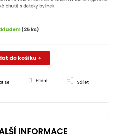
é chutě s doteky bylinek.
Skladem
(25 ks)
dat do košíku
Hlídat
at se
Sdílet
ALŠÍ INFORMACE