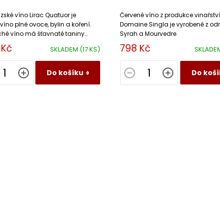
um
Domaine Singla
ské víno Lirac Quatuor je
Červené víno z produkce vinařstv
víno plné ovoce, bylin a koření.
Domaine Singla je vyrobené z od
ché víno má šťavnaté taniny
Syrah a Mourvedre.
zené lanýžovou dochutí
 Kč
798 Kč
SKLADEM
(17 KS)
SKLADE
.
Do košíku
Do koší