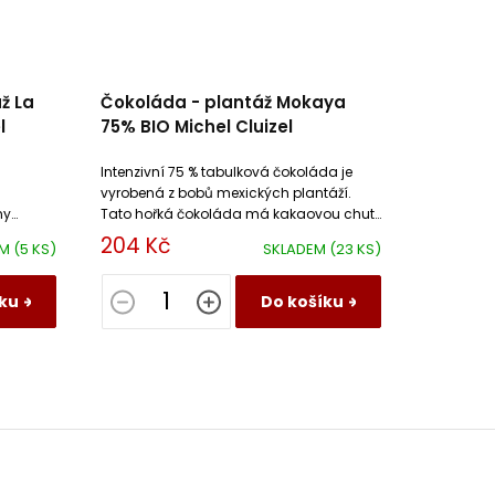
ž La
Čokoláda - plantáž Mokaya
l
75% BIO Michel Cluizel
Intenzivní 75 % tabulková čokoláda je
a
vyrobená z bobů mexických plantáží.
Tato hořká čokoláda má kakaovou chutí
tóny
s dochutí čerstvého a sušeného
204 Kč
EM
(5 KS)
SKLADEM
(23 KS)
exotického ovoce.
ku
Do košíku