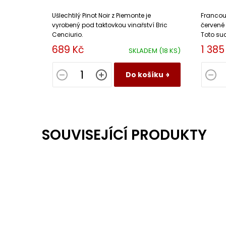
Magn
Ušlechtilý Pinot Noir z Piemonte je
Francouz
vyrobený pod taktovkou vinařství Bric
červené 
Cenciurio.
Toto su
doprová
689 Kč
1 385
SKLADEM
(18 KS)
v závěru
Do košíku
SOUVISEJÍCÍ PRODUKTY