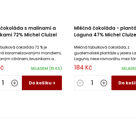
 čokoláda s malinami a
Mléčná čokoláda - plantá
kami 72% Michel Cluizel
Laguna 47% Michel Cluize
abulková čokoláda 72 % je
Mléčná tabulková čokoláda, z
á karamelizovanými mandlemi,
guatemalské plantáže u jezera L
ným citrónem, brusinkami a
Laguna, nese rovnováhu mezi tóny
i malinami.
cappuccina a horké čokolády s 
Kč
184 Kč
SKLADEM
(15 KS)
SKLAD
lískových ořechů a toastu.
Do košíku
Do koší