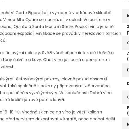
vinařství Corte Figaretto je vyrobené v odrůdové skladbě
a. Vinice Alte Quare se nacházejí v oblasti Valpantena v
iano, Quinto a Santa Maria in Stelle. Podloží vinic je silně
ozápadní expozicí. Vinifikace se provádí v nerezovích tancích
ců.
s fialovými odlesky. Svěží vůně připomíná zralé třešně a
 tóny šalvěje a kávy. Chuť vína je suchá a perzistentní.
věžest.
talskými těstovinovými pokrmy, hlavně pokud obsahují
ovat také společně s pokrmy připravenými z červeného
ebo společně s vyzrálými sýry. Ve společnosti Dobrá vína
ské králičí játrové paté s lanýži.
e 16–18 °C. Vhodná sklenice na víno je větší kalich s
e před servisem dekantovat v karafě, nebo nechat delší