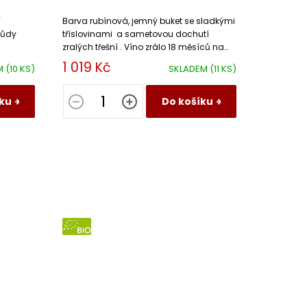
í
Barva rubínová, jemný buket se sladkými
růdy
tříslovinami a sametovou dochutí
zralých třešní . Víno zrálo 18 měsíců na
sudech.
1 019 Kč
M
(10 KS)
SKLADEM
(11 KS)
ku
Do košíku
BIO