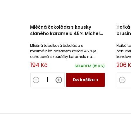
Mléčná čokoláda s kousky
Hořká
slaného karamelu 45% Michel
brusin
Cluizel
Mléčná tabulková čokoláda s
Hořká t
minimálním obsahem kakaa 45 % je
ochucen
ochucená s kousíčky karamelu na
kandova
slaném másle.
sušeným
194 Kč
206 
SKLADEM
(15 KS)
Do košíku
Z
á
p