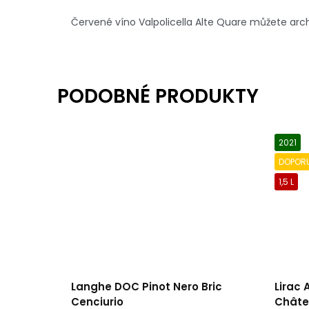
Červené víno Valpolicella Alte Quare můžete arc
2021
DOPOR
1,5 L
Langhe DOC Pinot Nero Bric
Lirac
Cenciurio
Châte