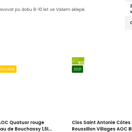
hivovat po dobu 8-10 let ve Vašem sklepě.
BIO
UČUJEME
2021
 AOC Quatuor rouge
Clos Saint Antonie Côtes
au de Bouchassy 1,5l
Roussillon Villages AOC B