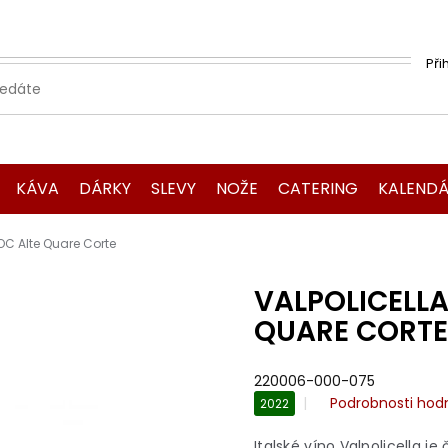
Při
KÁVA
DÁRKY
SLEVY
NOŽE
CATERING
KALENDÁ
OC Alte Quare Corte
VALPOLICELLA
QUARE CORTE
220006-000-075
Průměrné
Podrobnosti hod
2022
hodnocení
produktu
Italské víno Valpolicella j