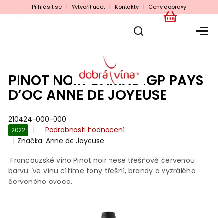
Přejít
Přihlásit se
Vytvořit účet
Kontakty
Ceny dopravy
na
obsah
NÁKUPNÍ
KOŠÍK
PINOT NOIR CAMAS IGP PAYS
D’OC ANNE DE JOYEUSE
210424-000-000
Průměrné
Podrobnosti hodnocení
2022
hodnocení
Značka:
Anne de Joyeuse
produktu
je
Francouzské víno Pinot noir nese třešňově červenou
0,0
barvu. Ve vínu cítíme tóny třešní, brandy a vyzrálého
z
červeného ovoce.
5
hvězdiček.