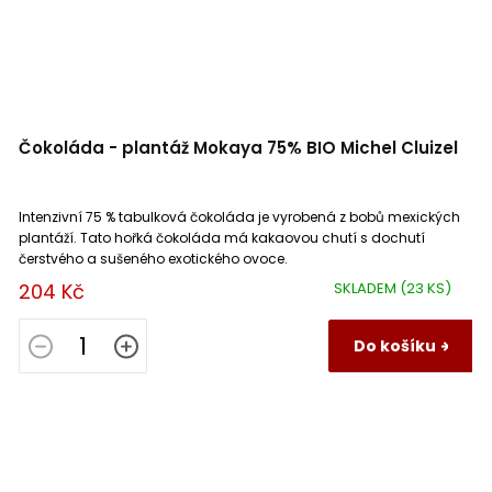
Čokoláda - plantáž Mokaya 75% BIO Michel Cluizel
Intenzivní 75 % tabulková čokoláda je vyrobená z bobů mexických
plantáží. Tato hořká čokoláda má kakaovou chutí s dochutí
čerstvého a sušeného exotického ovoce.
204 Kč
SKLADEM
(23 KS)
Do košíku