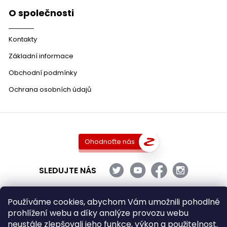
O společnosti
Kontakty
Základní informace
Obchodní podmínky
Ochrana osobních údajů
Ohodnoťte nás
SLEDUJTE NÁS
Používáme cookies, abychom Vám umožnili pohodlné
prohlížení webu a díky analýze provozu webu
Copyright 2026
DobraVina.cz
. Všechna práva vyhrazena.
neustále zlepšovali jeho funkce, výkon a použitelnost.