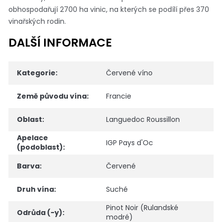
obhospodařují 2700 ha vinic, na kterých se podílí přes 370
vinařských rodin.
DALŠÍ INFORMACE
Kategorie
:
Červené víno
Země původu vína
:
Francie
Oblast
:
Languedoc Roussillon
Apelace
IGP Pays d'Oc
(podoblast)
:
Barva
:
Červené
Druh vína
:
Suché
Pinot Noir (Rulandské
Odrůda (-y)
:
modré)