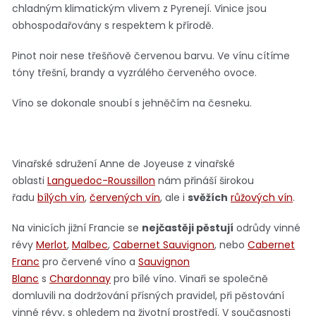
chladným klimatickým vlivem z Pyrenejí.
Vinice jsou
obhospodařovány s respektem k přírodě.
Pinot noir nese třešňově červenou barvu. Ve vínu cítíme
tóny třešní, brandy a vyzrálého červeného ovoce.
Víno se dokonale snoubí s jehněčím na česneku.
Vinařské sdružení Anne de Joyeuse z vinařské
oblasti
Languedoc-Roussillon
nám přináší širokou
řadu
bílých vín
,
červených vín
, ale i
svěžích
růžových vín
.
Na vinicích jižní Francie se
nejčastěji pěstují
odrůdy vinné
révy
Merlot
,
Malbec
,
Cabernet Sauvignon
, nebo
Cabernet
Franc
pro červené víno a
Sauvignon
Blanc
s
Chardonnay
pro bílé víno. Vinaři se společně
domluvili na dodržování přísných pravidel, při pěstování
vinné révy, s ohledem na životní prostředí. V současnosti