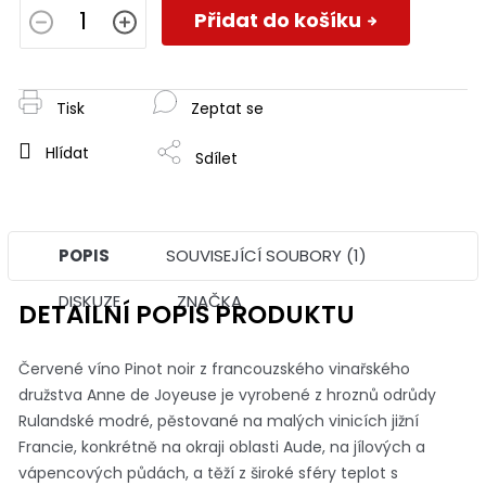
cena:
Přidat do košíku
Tisk
Zeptat se
Hlídat
Sdílet
POPIS
SOUVISEJÍCÍ SOUBORY (1)
DISKUZE
ZNAČKA
DETAILNÍ POPIS PRODUKTU
Červené víno Pinot noir z francouzského vinařského
družstva Anne de Joyeuse je vyrobené z hroznů odrůdy
Rulandské modré, pěstované na malých vinicích jižní
Francie, konkrétně na okraji oblasti Aude,
na jílových a
vápencových půdách, a těží z široké sféry teplot s