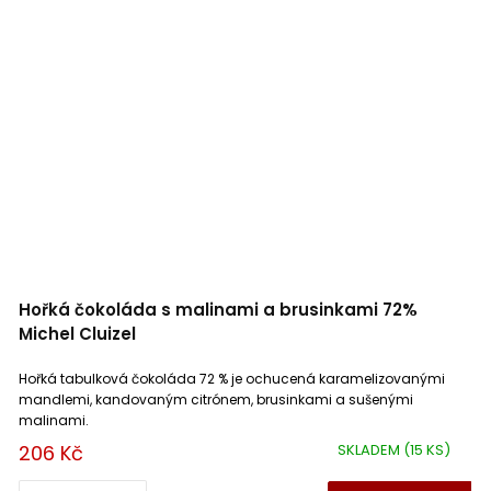
Hořká čokoláda s malinami a brusinkami 72%
Michel Cluizel
Hořká tabulková čokoláda 72 % je ochucená karamelizovanými
mandlemi, kandovaným citrónem, brusinkami a sušenými
malinami.
206 Kč
SKLADEM
(15 KS)