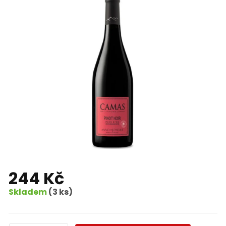
244 Kč
Skladem
(3 ks)
Měrná