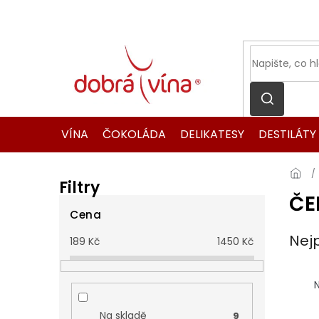
Přejít
na
obsah
VÍNA
ČOKOLÁDA
DELIKATESY
DESTILÁTY
Filtry
ČE
P
o
Cena
s
Nej
189
Kč
1450
Kč
t
r
Ř
a
a
N
n
z
n
e
Na skladě
9