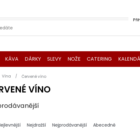
Při
KÁVA
DÁRKY
SLEVY
NOŽE
CATERING
KALENDÁ
Domů
Vína
Červené víno
RVENÉ VÍNO
prodávanější
ejlevnější
Nejdražší
Nejprodávanější
Abecedně