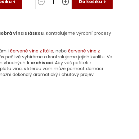
ošíku
Do košíku
obrá vína s láskou
. Kontrolujeme výrobní procesy
vám i
červené víno z Itálie
, nebo
červené víno z
vás pečlivě vybíráme a kontrolujeme jejich kvalitu. Ve
vín vhodných
k archivaci
. Aby váš požitek z
teplotu vína, s kterou vám může pomoct domácí
umožní dokonalý aromatický i chuťový projev.