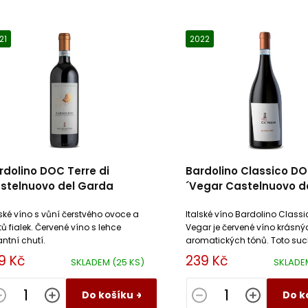
21
2022
rdolino DOC Terre di
Bardolino Classico D
stelnuovo del Garda
´Vegar Castelnuovo d
Garda
lské víno s vůní čerstvého ovoce a
Italské víno Bardolino Class
tů fialek. Červené víno s lehce
Vegar je červené víno krásný
antní chutí.
aromatických tónů. Toto suc
s minerálním náznakem má
9 Kč
239 Kč
SKLADEM
(25 KS)
SKLAD
taniny a působí harmonicky.
Do košíku
Do k