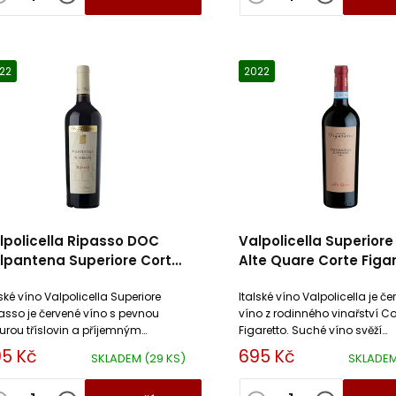
22
2022
lpolicella Ripasso DOC
Valpolicella Superior
lpantena Superiore Corte
Alte Quare Corte Figa
garetto
lské víno Valpolicella Superiore
Italské víno Valpolicella je če
asso je červené víno s pevnou
víno z rodinného vinařství Co
turou tříslovin a příjemným
Figaretto. Suché víno svěží
azem šťavnatosti. Toto suché víno
aromatické chutě s doteky by
5 Kč
695 Kč
SKLADEM
(29 KS)
SKLADE
harmonické a pevné.