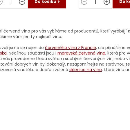
Do košíku
Do k
O
v
tní červená vína pro vás vybíráme od producentů, kteří vyrábějí
d
l
ášíme vám jen ty nejlepší vína.
á
d
ovali jsme se nejen do
červeného vína z Francie
, ale přinášíme 
a
ska
. Nedílnou součástí jsou i
moravská červená vína
, která pro 
c
u vás provedeme třeba světem suchých červených vín, nebo 
í
tování dobrých vín byl dokonalý, nezapomínejte na správnou 
p
tizovaná vinotéka a dobře zvolená
sklenice na víno
, která vínu 
r
v
k
y
v
ý
p
i
s
u