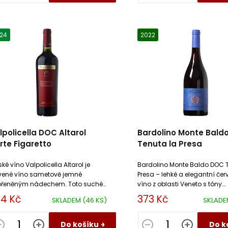
24
2022
lpolicella DOC Altarol
Bardolino Monte Bald
rte Figaretto
Tenuta la Presa
lské víno Valpolicella Altarol je
Bardolino Monte Baldo DOC T
vené víno sametově jemné
Presa – lehké a elegantní čer
ořeněným nádechem. Toto suché
víno z oblasti Veneto s tóny
o je plné nasládlého aroma
červeného ovoce, bylinek a 
4 Kč
373 Kč
SKLADEM
(46 KS)
SKLAD
rálých třešní a jahod.
kořenitým závěrem
Do košíku
Do k