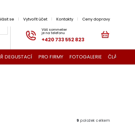
hlásit se
Vytvořit účet
Kontakty
Ceny dopravy
+420 733 552 823
NÁKUPNÍ
KOŠÍK
Ř DEGUSTACÍ
PRO FIRMY
FOTOGALERIE
ČLÁNKY O V
9
položek celkem