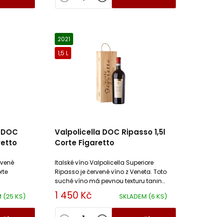
2021
1,5 L
e DOC
Valpolicella DOC Ripasso 1,5l
retto
Corte Figaretto
rvené
Italské víno Valpolicella Superiore
rte
Ripasso je červené víno z Veneta. Toto
suché víno má pevnou texturu tanin
linek.
s doteky koření, které spolu dobře
1 450 Kč
M
(25 KS)
SKLADEM
(6 KS)
harmonizují.