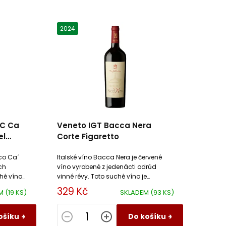
2024
OC Ca
Veneto IGT Bacca Nera
el
Corte Figaretto
ico Ca´
Italské víno Bacca Nera je červené
ch
víno vyrobené z jedenácti odrůd
hé víno
vinné révy. Toto suché víno je
 hebké
harmonické, s jemnými tóny
329 Kč
EM
(19 KS)
SKLADEM
(93 KS)
kandovaného ovoce a kouře.
ošíku
Do košíku