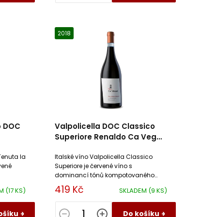
2018
o DOC
Valpolicella DOC Classico
Superiore Renaldo Ca Vegar
Castelnuovo del Garda
enuta la
Italské víno Valpolicella Classico
vené
Superiore je červené víno s
dominancí tónů kompotovaného
jemným
ovoce, bylin a olivovníků. Toto suché
419 Kč
EM
(17 KS)
SKLADEM
(9 KS)
víno je elegantní a svěží.
ošíku
Do košíku