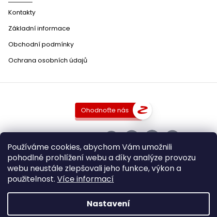
Kontakty
Základní informace
Obchodní podmínky
Ochrana osobních údajů
Ohodnoťte nás
SLEDUJTE NÁS
Používáme cookies, abychom Vám umožnili
pohodlné prohlížení webu a díky analýze provozu
webu neustále zlepšovali jeho funkce, výkon a
použitelnost.
Více informací
Copyright 2026
DobraVina.cz
. Všechna práva vyhrazena.
Upravit nastavení cookies
Nastavení
Grafický návrh vytvořil a nakódoval
Shoptak.cz