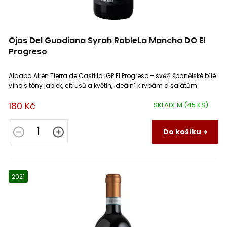
Vinařství Marada
1
Collioure
1
Ojos Del Guadiana Syrah RobleLa Mancha DO El
Vinařství Šalša
1
Vin de France
1
Progreso
Vinařství Špalek
4
Grés de Montpellier
1
Aldaba Airén Tierra de Castilla IGP El Progreso – svěží španělské bílé
víno s tóny jablek, citrusů a květin, ideální k rybám a salátům.
Vinařství Štěpán Maňák
1
Côte de Nuits Villages
1
180 Kč
SKLADEM
(45 KS)
Vinařství Vilavin
1
Cisterna d’Asti
1
Do košíku
Piemonte
1
2021
Ribera del Duero
7
Catalonia
1