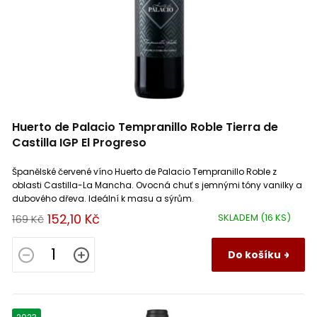
Domaine Julien Gros
1
Givry
1
Rondinella
11
Domaine Les Cailloux
1
Graves
2
Croatina
5
Domaine Lucien Tramier
6
Hermitage
1
Molinara
9
Huerto de Palacio Tempranillo Roble Tierra de
Domaine Maison Moritz Prado
2
Châteauneuf du Pape
Castilla IGP El Progreso
7
Oseleta
5
Španělské červené víno Huerto de Palacio Tempranillo Roble z
Domaine Maurice Schoech
1
Chianti
1
Svatovavřinecké
1
oblasti Castilla-La Mancha. Ovocná chuť s jemnými tóny vanilky a
dubového dřeva. Ideální k masu a sýrům.
Domaine Mont d Hortes
2
152,10 Kč
SKLADEM
(16 KS)
169 Kč
Chianti Classico
2
Marselan
0
Domaine Mouillard Jean-Luc
Do košíku
2
Chiroubles
1
Dindarella
1
Domaine Preignes le Neuf
3
Chorey les Beaune
1
Corbina
1