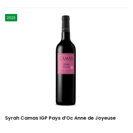
Terra Alta
2
2023
IGP Verona
2
Toro
3
Rioja
4
Mediterranée
2
Montagne Saint Émilion
2
Sannio
1
Syrah Camas IGP Pays d’Oc Anne de Joyeuse