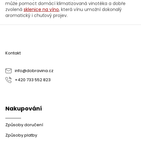
s
může pomoct domácí klimatizovaná vinotéka a dobře
u
zvolená
sklenice na víno
, která vínu umožní dokonalý
aromatický i chuťový projev.
Z
á
p
a
Kontakt
t
í
info
@
dobravina.cz
+420 733 552 823
Nakupování
Způsoby doručení
Způsoby platby