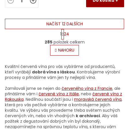
Do košíku
NAČÍST 12 DALŠÍCH
S
1
24
t
O
r
285
položek celkem
v
á
l
NAHORU
n
á
k
o
d
v
a
Kvalitní červená vína pro vás vybíráme od producentů,
á
c
kteří vyrábějí
dobrá vína s láskou
. Kontrolujeme výrobní
n
í
procesy a přinášíme vám jen ty nejlepší vína.
í
p
r
Zamilovali jsme se nejen do
červeného vína z Francie
, ale
v
přinášíme vám i
červené víno z Itálie
, nebo
červené víno z
k
Rakouska
. Nedílnou součástí jsou i
moravská červená vína
,
y
která pro vás pečlivě vybíráme a kontrolujeme jejich
v
kvalitu. Ve výběru vás provedeme třeba světem suchých
ý
červených vín, nebo vín vhodných
k archivaci
. Aby váš
p
požitek z degustování dobrých vín byl dokonalý,
i
nezapomínejte na správnou teplotu vína, s kterou vám