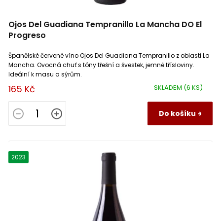
Château des Antonins
1
Médoc
3
Ojos Del Guadiana Tempranillo La Mancha DO El
Château Fourcas Dupré
1
Mikulovská
2
Progreso
Španělské červené víno Ojos Del Guadiana Tempranillo z oblasti La
Château Gemeillan
1
Minervois
1
Mancha. Ovocná chuť s tóny třešní a švestek, jemné třísloviny.
Ideální k masu a sýrům.
Château Gontet Robin
1
Montepulciano d'Abruzzo
5
165 Kč
SKLADEM
(6 KS)
Château Haut Gagnan
1
Do košíku
Monthélie
1
Château Haut Musset
1
Morey Saint Denis
2
2023
Château La Bastide
7
Morgon
1
Château Les Fontenelles
1
Moulin à Vent
1
Château Mondazur
2