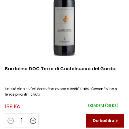
Tierra de Castilla
4
Côtes d´Auxerre
1
Irancy
1
Bourgogne Epineuil
1
Bardolino DOC Terre di Castelnuovo del Garda
La Mancha
5
Rubicone IGP
3
Italské víno s vůní čerstvého ovoce a květů fialek. Červené víno s
lehce pikantní chutí.
Primitivo
1
189 Kč
SKLADEM
(25 KS)
Cataluna
1
Do košíku