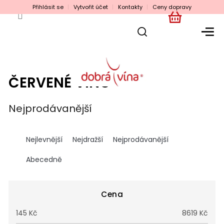
Přejít
Přihlásit se
Vytvořit účet
Kontakty
Ceny dopravy
na
obsah
NÁKUPNÍ
KOŠÍK
ČERVENÉ VÍNO
Nejprodávanější
Ř
a
Nejlevnější
Nejdražší
Nejprodávanější
z
e
Abecedně
n
í
p
Cena
r
145
Kč
8619
Kč
o