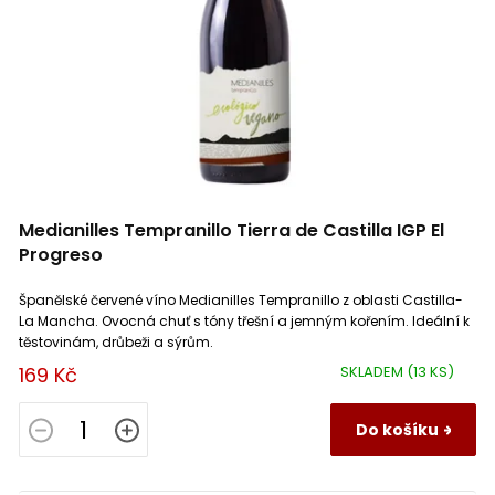
Moulis
1
Château Monte Christo
1
Nuits Saint Georges
2
Château Noaillac
1
Pecharmant
2
Château Petit Clos Taillefer
1
Pernand Vergelesses
1
Medianilles Tempranillo Tierra de Castilla IGP El
Château Saint Hilaire
1
Pic Saint Loup
1
Progreso
Château Villars
Španělské červené víno Medianilles Tempranillo z oblasti Castilla-
2
Pomerol
1
La Mancha. Ovocná chuť s tóny třešní a jemným kořením. Ideální k
těstovinám, drůbeži a sýrům.
Chianti Trambusti
6
Primitivo di Manduria
2
169 Kč
SKLADEM
(13 KS)
Jaroslav Springer
2
Reuilly
2
Do košíku
Le Manzane
1
Roero
1