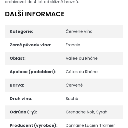
archivovat do 4 let od sklizně hroznů.
DALŠÍ INFORMACE
Kategorie
:
Červené víno
Země původu vína
:
Francie
Oblast
:
Vallée du Rhône
Apelace (podoblast)
:
Côtes du Rhône
Barva
:
Červené
Druh vína
:
Suché
Odrůda (-y)
:
Grenache Noir
,
Syrah
Producent (výrobce)
:
Domaine Lucien Tramier