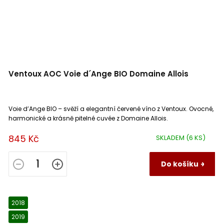
Ventoux AOC Voie d´Ange BIO Domaine Allois
Voie d’Ange BIO – svěží a elegantní červené víno z Ventoux. Ovocné,
harmonické a krásně pitelné cuvée z Domaine Allois.
845 Kč
SKLADEM
(6 KS)
Do košíku
2018
2019