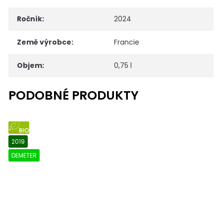
Ročník
:
2024
Země výrobce
:
Francie
Objem
:
0,75 l
BIO
2019
DEMETER