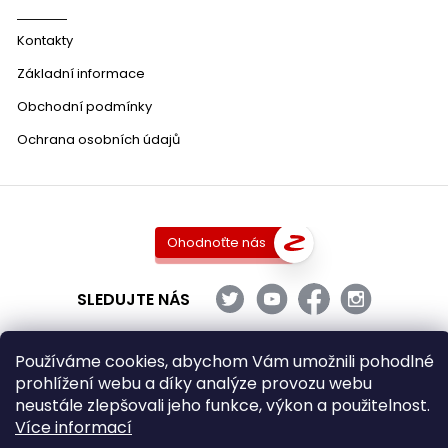
Kontakty
Základní informace
Obchodní podmínky
Ochrana osobních údajů
Ohodnoťte nás
SLEDUJTE NÁS
Používáme cookies, abychom Vám umožnili pohodlné
prohlížení webu a díky analýze provozu webu
Copyright 2026
DobraVina.cz
. Všechna práva vyhrazena.
neustále zlepšovali jeho funkce, výkon a použitelnost.
Upravit nastavení cookies
Více informací
Grafický návrh vytvořil a nakódoval
Shoptak.cz