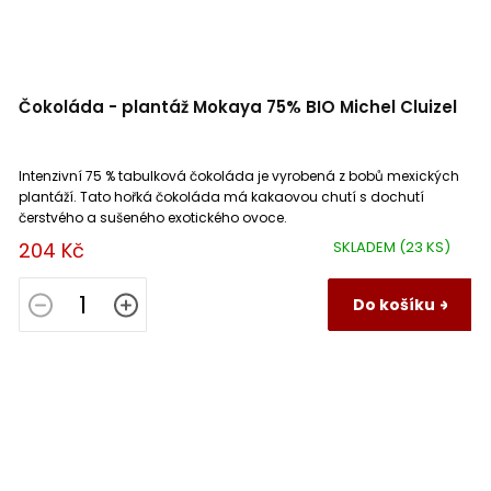
Čokoláda - plantáž Mokaya 75% BIO Michel Cluizel
Intenzivní 75 % tabulková čokoláda je vyrobená z bobů mexických
plantáží. Tato hořká čokoláda má kakaovou chutí s dochutí
čerstvého a sušeného exotického ovoce.
204 Kč
SKLADEM
(23 KS)
Do košíku