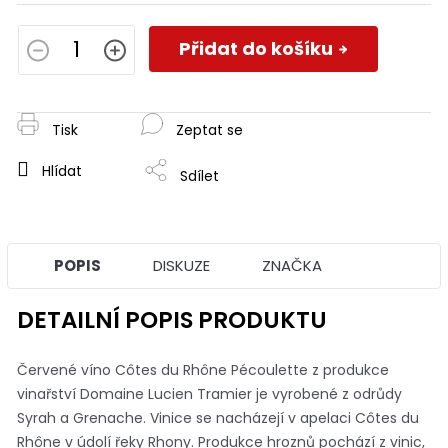
Měrná
cena:
Přidat do košíku
Tisk
Zeptat se
Hlídat
Sdílet
POPIS
DISKUZE
ZNAČKA
DETAILNÍ POPIS PRODUKTU
Červené víno Côtes du Rhône Pécoulette z produkce
vinařství Domaine Lucien Tramier je vyrobené z odrůdy
Syrah a Grenache. Vinice se nacházejí v apelaci Côtes du
Rhône v údolí řeky Rhony. Produkce hroznů pochází z vinic,