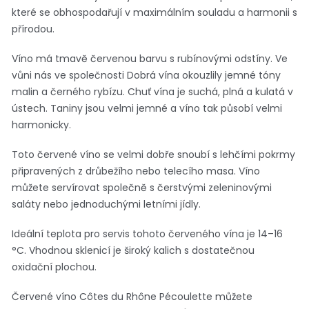
které se obhospodařují v maximálním souladu a harmonii s
přírodou.
Víno má tmavě červenou barvu s rubínovými odstíny. Ve
vůni nás ve společnosti Dobrá vína okouzlily jemné tóny
malin a černého rybízu. Chuť vína je suchá, plná a kulatá v
ústech. Taniny jsou velmi jemné a víno tak působí velmi
harmonicky.
Toto červené víno se velmi dobře snoubí s lehčími pokrmy
připravených z drůbežího nebo telecího masa. Víno
můžete servírovat společně s čerstvými zeleninovými
saláty nebo jednoduchými letními jídly.
Ideální teplota pro servis tohoto červeného vína je 14–16
°C. Vhodnou sklenicí je široký kalich s dostatečnou
oxidační plochou.
Červené víno Côtes du Rhône Pécoulette můžete