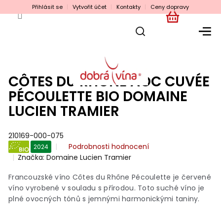
Přejít
Přihlásit se
Vytvořit účet
Kontakty
Ceny dopravy
na
obsah
NÁKUPNÍ
KOŠÍK
CÔTES DU RHÔNE AOC CUVÉE
PÉCOULETTE BIO DOMAINE
LUCIEN TRAMIER
210169-000-075
Průměrné
Podrobnosti hodnocení
2024
hodnocení
Značka:
Domaine Lucien Tramier
BIO
produktu
je
Francouzské víno Côtes du Rhône Pécoulette je červené
0,0
víno vyrobené v souladu s přírodou. Toto suché víno je
z
plné ovocných tónů s jemnými harmonickými taniny.
5
hvězdiček.