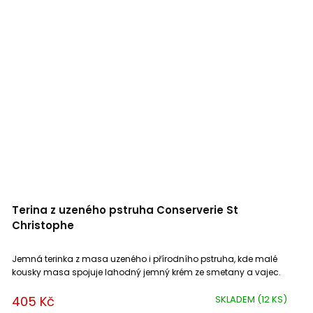
Terina z uzeného pstruha Conserverie St
Christophe
Jemná terinka z masa uzeného i přírodního pstruha, kde malé
kousky masa spojuje lahodný jemný krém ze smetany a vajec.
405 Kč
SKLADEM
(12 KS)