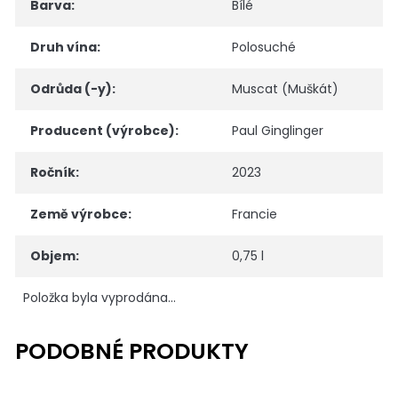
Barva
:
Bílé
Druh vína
:
Polosuché
Odrůda (-y)
:
Muscat (Muškát)
Producent (výrobce)
:
Paul Ginglinger
Ročník
:
2023
Země výrobce
:
Francie
Objem
:
0,75 l
Položka byla vyprodána…