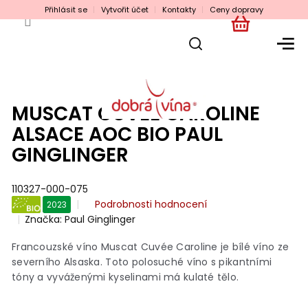
Přejít
Přihlásit se
Vytvořit účet
Kontakty
Ceny dopravy
na
obsah
NÁKUPNÍ
KOŠÍK
MUSCAT CUVÉE CAROLINE
ALSACE AOC BIO PAUL
GINGLINGER
110327-000-075
Průměrné
Podrobnosti hodnocení
2023
hodnocení
Značka:
Paul Ginglinger
BIO
produktu
je
Francouzské víno Muscat Cuvée Caroline je bílé víno ze
0,0
severního Alsaska. Toto polosuché víno s pikantními
z
tóny a vyváženými kyselinami má kulaté tělo.
5
hvězdiček.