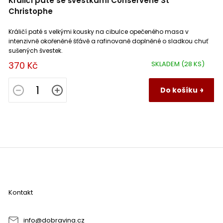
Králičí pâté se švestkami Conserverie St
Christophe
Králičí paté s velkými kousky na cibulce opečeného masa v
intenzivně okořeněné šťávě a rafinovaně doplněné o sladkou chuť
sušených švestek.
370 Kč
SKLADEM
(28 KS)
Do košíku
Z
á
p
a
Kontakt
t
í
info
@
dobravina.cz