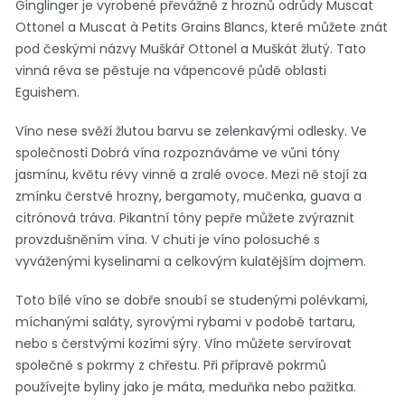
Ginglinger je vyrobené převážně z hroznů odrůdy Muscat
Ottonel a Muscat à Petits Grains Blancs, které můžete znát
pod českými názvy Muškář Ottonel a Muškát žlutý. Tato
vinná réva se pěstuje na vápencové půdě oblasti
Eguishem.
Víno nese svěží žlutou barvu se zelenkavými odlesky. Ve
společnosti Dobrá vína rozpoznáváme ve vůni tóny
jasmínu, květu révy vinné a zralé ovoce. Mezi ně stojí za
zmínku čerstvé hrozny, bergamoty, mučenka, guava a
citrónová tráva. Pikantní tóny pepře můžete zvýraznit
provzdušněním vína. V chuti je víno polosuché s
vyváženými kyselinami a celkovým kulatějším dojmem.
Toto bílé víno se dobře snoubí se studenými polévkami,
míchanými saláty, syrovými rybami v podobě tartaru,
nebo s čerstvými kozími sýry. Víno můžete servírovat
společně s pokrmy z chřestu. Při přípravě pokrmů
používejte byliny jako je máta, meduňka nebo pažitka.