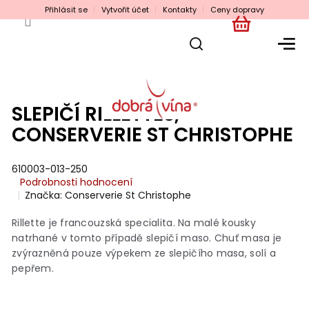
Přejít
Přihlásit se
Vytvořit účet
Kontakty
Ceny dopravy
na
obsah
NÁKUPNÍ
KOŠÍK
SLEPIČÍ RILLETTES,
CONSERVERIE ST CHRISTOPHE
610003-013-250
Průměrné
Podrobnosti hodnocení
hodnocení
Značka:
Conserverie St Christophe
produktu
je
Rillette je francouzská specialita. Na malé kousky
0,0
natrhané v tomto případě slepičí maso. Chuť masa je
z
zvýrazněná pouze výpekem ze slepičího masa, solí a
5
pepřem.
hvězdiček.