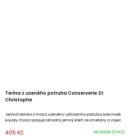
Terina z uzeného pstruha Conserverie St
Christophe
Jemná terinka z masa uzeného i přírodního pstruha, kde malé
kousky masa spojuje lahodný jemný krém ze smetany a vajec.
405 Kč
SKLADEM
(12 KS)