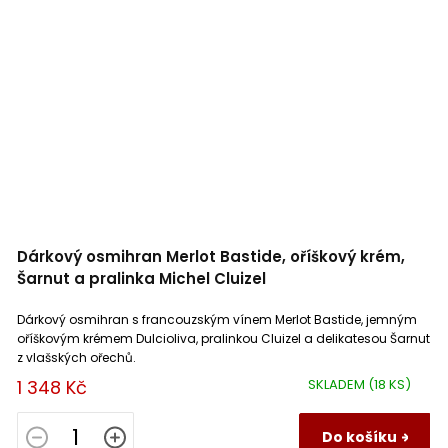
Dárkový osmihran Merlot Bastide, oříškový krém,
Šarnut a pralinka Michel Cluizel
Dárkový osmihran s francouzským vínem Merlot Bastide, jemným
oříškovým krémem Dulcioliva, pralinkou Cluizel a delikatesou Šarnut
z vlašských ořechů.
1 348 Kč
SKLADEM
(18 KS)
Do košíku