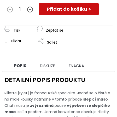
Měrná
cena:
Přidat do košíku
Tisk
Zeptat se
Hlídat
Sdílet
POPIS
DISKUZE
ZNAČKA
DETAILNÍ POPIS PRODUKTU
Rillette
[ryjet]
je francouzská specialita. Jedná se o čisté a
na malé kousky natrhané v tomto případě
slepičí maso
.
Chuť masa je
zvýrazněná
pouze
výpekem ze slepičího
masa
, solí a pepřem. Jemná konzistence dovoluje rilletty