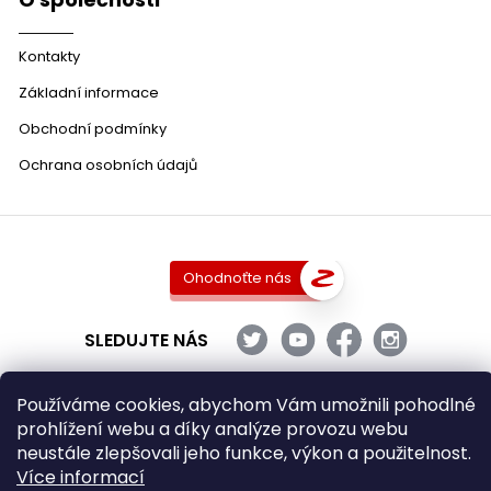
Kontakty
Základní informace
Obchodní podmínky
Ochrana osobních údajů
Ohodnoťte nás
SLEDUJTE NÁS
Používáme cookies, abychom Vám umožnili pohodlné
prohlížení webu a díky analýze provozu webu
Copyright 2026
DobraVina.cz
. Všechna práva vyhrazena.
neustále zlepšovali jeho funkce, výkon a použitelnost.
Upravit nastavení cookies
Více informací