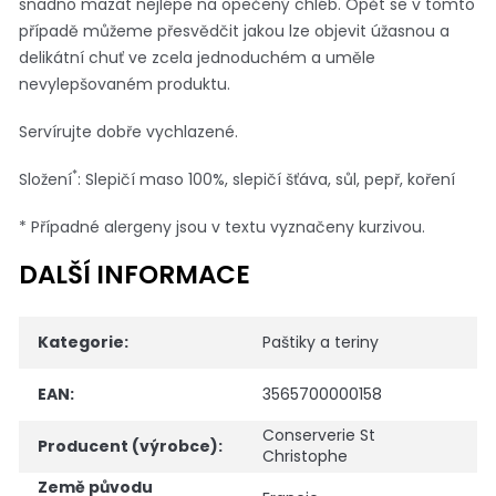
snadno mazat nejlépe na opečený chléb. Opět se v tomto
případě můžeme přesvědčit jakou lze objevit úžasnou a
delikátní chuť ve zcela jednoduchém a uměle
nevylepšovaném produktu.
Servírujte dobře vychlazené.
*
Složení
: Slepičí maso 100%, slepičí šťáva, sůl, pepř, koření
* Případné alergeny jsou v textu vyznačeny kurzivou.
DALŠÍ INFORMACE
Kategorie
:
Paštiky a teriny
EAN
:
3565700000158
Conserverie St
Producent (výrobce)
:
Christophe
Země původu