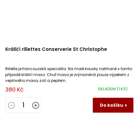
Králičí rillettes Conserverie St Christophe
Rillette je francouzská specialita. Na malé kousky natrhané v tomto
případě králičí maso. Chuť masa je zvýrazněná pouze výpekem z
vepřového masa, solí a pepřem.
380 Kč
SKLADEM
(1 KS)
Do košíku