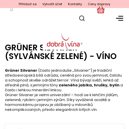
Přejít
Přihlásit se
Vytvořit účet
Kontakty
Ceny dopravy
na
obsah
NÁKUPNÍ
KOŠÍK
GRÜNER SILVANER
(SYLVÁNSKÉ ZELENÉ) - VÍNO
Grüner Silvaner
(často jednoduše „Silvaner“) je tradiční
středoevropská bílá odrůda, ceněná pro svou jemnost, čistotu
a schopnost skvěle odrážet terroir. Vína bývají svěží, lehká až
středně plná, s jemnými tóny
zeleného jablka, hrušky, bylin
a
často i lehkou minerální linkou.
Grüner Silvaner je velmi univerzální – hodí se k lehčím jídlům,
zelenině, rybám i jemným sýrům. Díky vyvážené aciditě a
harmonickému projevu je oblíbený u milovníků
nekomplikovaných, přesto elegantních bílých vín.