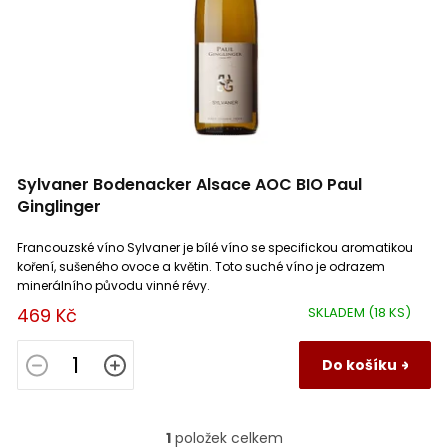
d
u
Malpasso
k
0
Viré Clessé
0
Německo
0
t
ů
Marko Lukas Markowitsch
0
Vouvray
0
Argentina
0
Mastia
0
Weinviertel
0
Španělsko
0
Sylvaner Bodenacker Alsace AOC BIO Paul
Maucaillou
Ginglinger
0
Znojemská
0
Francouzské víno Sylvaner je bílé víno se specifickou aromatikou
Morini srl
0
Anjou
0
koření, sušeného ovoce a květin. Toto suché víno je odrazem
minerálního původu vinné révy.
469 Kč
SKLADEM
(18 KS)
Patrice Moreux
0
Terrasses du Larzac
0
Do košíku
Paul Ginglinger
1
Côtes du Jura
0
Pinon Damien
0
L'Etoile
0
1
položek celkem
O