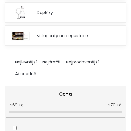
Doplňky
Vstupenky na degustace
Ř
a
Nejlevnější
Nejdražší
Nejprodávanější
z
e
Abecedně
n
í
p
Cena
r
469
Kč
470
Kč
o
d
u
k