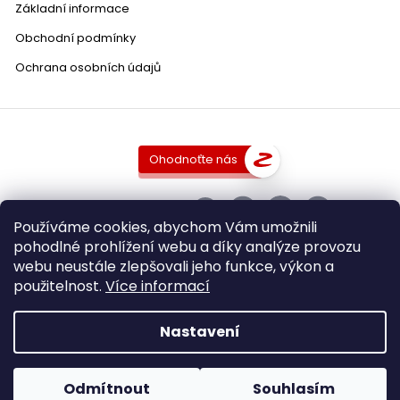
Základní informace
Vinařství Obelisk
0
Rueda
0
Obchodní podmínky
Vinařství Šalša
0
Ribera del Duero
Ochrana osobních údajů
0
Vinařství Špalek
0
Sant Sadurní d’Anoia
0
Ohodnoťte nás
Vinařství Štěpán Maňák
0
Classic Penedes
0
SLEDUJTE NÁS
Vinařství Vilavin
0
Penedes
0
Používáme cookies, abychom Vám umožnili
pohodlné prohlížení webu a díky analýze provozu
Catalonia
0
webu neustále zlepšovali jeho funkce, výkon a
použitelnost.
Více informací
Copyright 2026
DobraVina.cz
. Všechna práva vyhrazena.
Upravit nastavení cookies
Tierra de Castilla
0
Nastavení
Grafický návrh vytvořil a nakódoval
Shoptak.cz
Côtes d´Auxerre
0
Vytvořil Shoptet
Odmítnout
Souhlasím