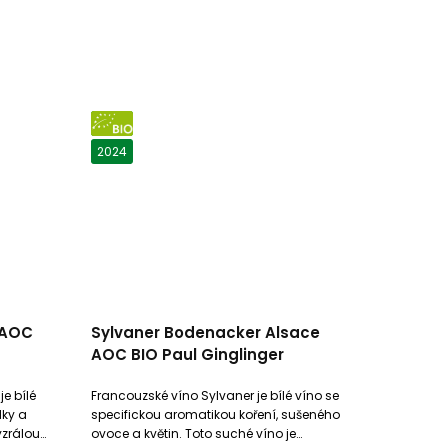
BIO
2024
e AOC
Sylvaner Bodenacker Alsace
AOC BIO Paul Ginglinger
je bílé
Francouzské víno Sylvaner je bílé víno se
lky a
specifickou aromatikou koření, sušeného
yzrálou
ovoce a květin. Toto suché víno je