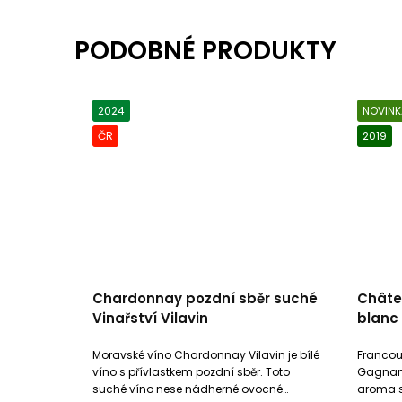
2024
NOVINK
ČR
2019
Chardonnay pozdní sběr suché
Châte
Vinařství Vilavin
blanc
Moravské víno Chardonnay Vilavin je bílé
Francou
víno s přívlastkem pozdní sběr. Toto
Gagnan 
suché víno nese nádherné ovocné
aroma s 