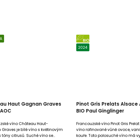
A
BIO
2024
au Haut Gagnan Graves
Pinot Gris Prelats Alsac
 AOC
BIO Paul Ginglinger
zské víno Château Haut-
Francouzské víno Pinot Gris Prelat 
Graves je bílé víno s květinovým
víno rafinované vůně ovoce, vani
tóny citrusů. Suché víno se
kouře. Toto polosuché víno má v