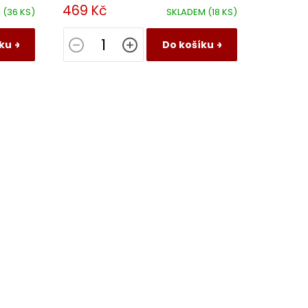
vem.
odrazem minerálního původu vinné révy.
469 Kč
M
(36 KS)
SKLADEM
(18 KS)
ku
Do košíku