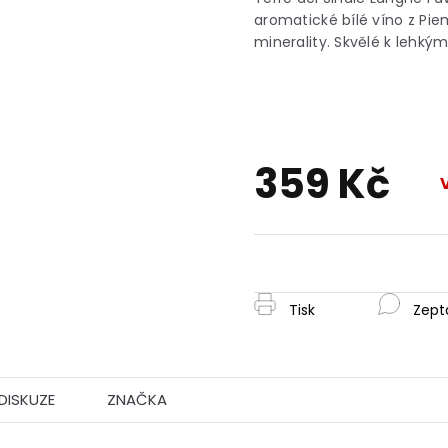
je
aromatické bílé víno z Pie
0,0
minerality. Skvělé k lehký
z
5
hvězdiček.
359 Kč
Měrná
cena:
Tisk
Zept
DISKUZE
ZNAČKA