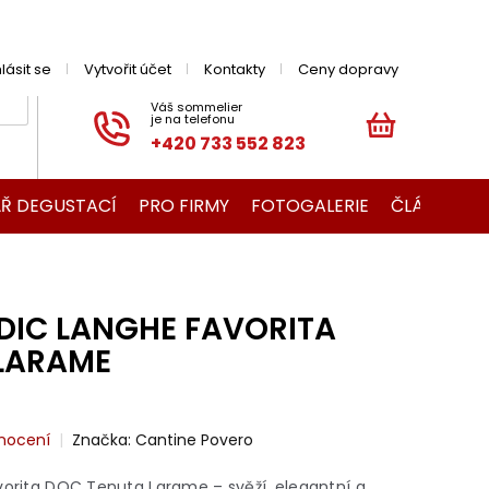
hlásit se
Vytvořit účet
Kontakty
Ceny dopravy
+420 733 552 823
NÁKUPNÍ
KOŠÍK
Ř DEGUSTACÍ
PRO FIRMY
FOTOGALERIE
ČLÁNKY O V
NDIC LANGHE FAVORITA
LARAME
nocení
Značka:
Cantine Povero
vorita DOC Tenuta Larame – svěží, elegantní a