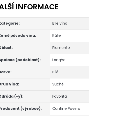
ALŠÍ INFORMACE
Kategorie
:
Bílé víno
Země původu vína
:
Itálie
Oblast
:
Piemonte
Apelace (podoblast)
:
Langhe
Barva
:
Bílé
Druh vína
:
Suché
Odrůda (-y)
:
Favorita
Producent (výrobce)
:
Cantine Povero