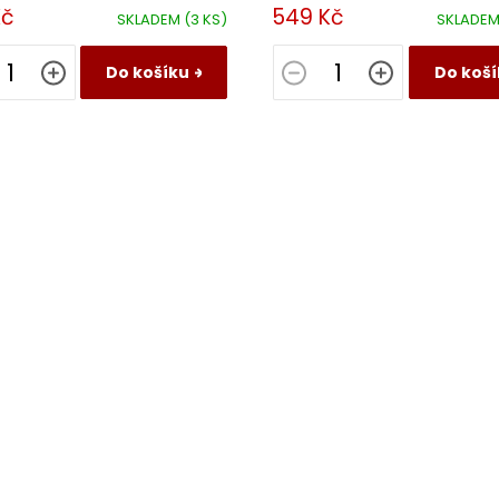
ým projevem.
chuť s nekonečně dlouhým proje
Kč
549 Kč
SKLADEM
(3 KS)
SKLADE
Do košíku
Do koší