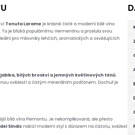
TU
D
tví
Tenuta Larame
je krásně čisté a moderní bílé víno
. Ta je blízká populárnímu Vermentinu a proslula svou
ideální pro milovníky lehčích, aromatických a osvěžujících
 jablka, bílých broskví a jemných květinových tónů
.
aznou svěžestí a čistým minerálním podtónem. Dochuť je
nější bílá vína Piemontu. Je nekomplikovaná, ale přesto
del Sindic
nabízí moderní styl s důrazem na čistotu, svěžest