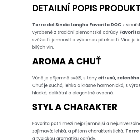
DETAILNÍ POPIS PRODUK
Terre del Sindic Langhe Favorita DOC
z vinařs
vyrobené z tradiční piemontské odrůdy
Favorita
svěžestí, jemností a výbornou pitelností. Víno je 
bílých vín.
AROMA A CHUŤ
Vůně je příjemně svěží, s tóny
citrusů, zeleného
Chuť je suchá, lehká a krásně harmonická, s výr
hladká, delikátní a elegantně ovocná.
STYL A CHARAKTER
Favorita patří mezi nejpříjemnější a nejuniverzál
zajímavá; lehká, a přitom charakteristická.
Terre 
a typickou aromatiku odrůdy.