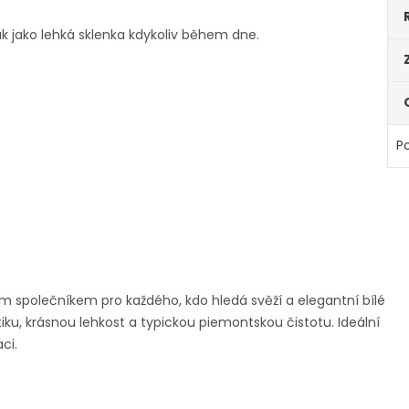
tak jako lehká sklenka kdykoliv během dne.
P
ím společníkem pro každého, kdo hledá svěží a elegantní bílé
iku, krásnou lehkost a typickou piemontskou čistotu. Ideální
ci.