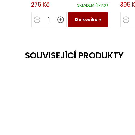
aroma. Víno je komplexní s delší dochutí.
šťavnat
275 Kč
395 
SKLADEM
(17 KS)
Do košíku
SOUVISEJÍCÍ PRODUKTY