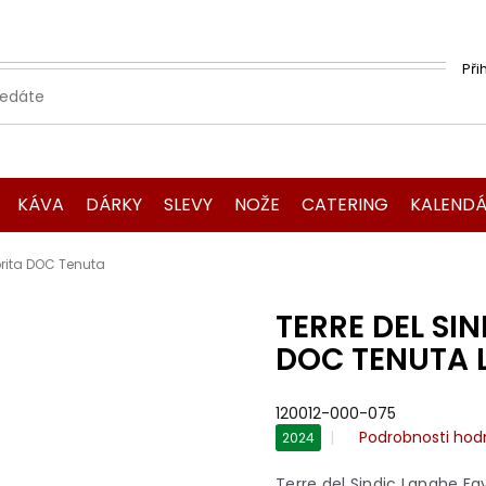
Při
KÁVA
DÁRKY
SLEVY
NOŽE
CATERING
KALENDÁ
orita DOC Tenuta
TERRE DEL SI
DOC TENUTA 
120012-000-075
Průměrné
Podrobnosti hod
2024
hodnocení
produktu
Terre del Sindic Langhe Fa