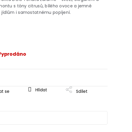
montu s tóny citrusů, bílého ovoce a jemné
m jídlům i samostatnému popíjení.
Vyprodáno
Hlídat
at se
Sdílet