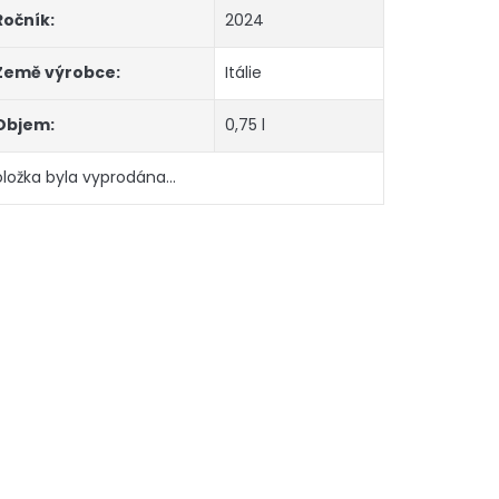
Ročník
:
2024
Země výrobce
:
Itálie
Objem
:
0,75 l
oložka byla vyprodána…