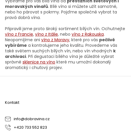
a
Vybíráme pro vás bílá vína od
prestižních světových i
á
c
moravských vinařů
. Bílé víno si můžete užít samotné,
n
í
nebo ho párovat s pokrmy. Pojďme společně vybrat ta
í
p
pravá dobrá vína.
r
v
Připravili jsme proto široký sortiment bílých vín. Ochutnejte
k
víno z Francie
,
víno z Itálie
, nebo
víno z Rakouska
.
y
Neopomíjíme ani
víno z Moravy
, které pro vás
pečlivě
v
vybíráme
a kontrolujeme jeho kvalitu. Provedeme vás
ý
také světem suchých bílých vín, nebo vín vhodných
k
p
archivaci
. Při degustaci bílého vína je důležité vybrat
i
správné
sklenice na víno
které mu umožní dokonalý
s
aromatický i chuťový projev.
u
Z
á
p
a
Kontakt
t
í
info
@
dobravina.cz
+420 733 552 823