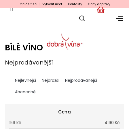
Přejít
Přihlásit se
Vytvořit účet
Kontakty
Ceny dopravy
na
obsah
NÁKUPNÍ
KOŠÍK
BÍLÉ VÍNO
Nejprodávanější
Ř
a
Nejlevnější
Nejdražší
Nejprodávanější
z
e
Abecedně
n
í
p
Cena
r
159
Kč
4190
Kč
o