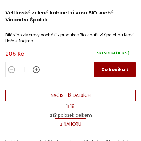
Veltlínské zelené kabinetní víno BIO suché
Vinařství Špalek
Bílé víno z Moravy pochází z produkce Bio vinařství Špalek na Kraví
Hoře u Znojma.
205 Kč
SKLADEM
(10 KS)
Do košíku
NAČÍST 12 DALŠÍCH
S
1
18
t
O
r
213
položek celkem
v
á
l
NAHORU
n
á
k
o
d
v