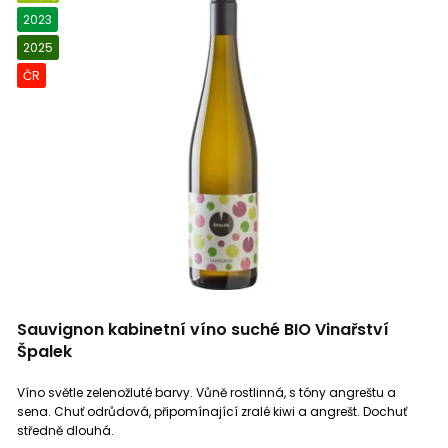
BIO
2023
2025
ČR
Sauvignon kabinetní víno suché BIO Vinařství
Špalek
Víno světle zelenožluté barvy. Vůně rostlinná, s tóny angreštu a
sena. Chuť odrůdová, připomínající zralé kiwi a angrešt. Dochuť
středně dlouhá.