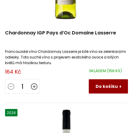
Domaine Singla
2
Roero
2
Trebbiano Toscano
2
Domaine Sorin Coquard
1
Rully
3
Picardan
1
Chardonnay IGP Pays d’Oc Domaine Lasserre
Domaine Thibert
1
Saint Aubin
2
Grenache Gris
1
Francouzské víno Chardonnay Lasserre je bílé víno se zelenkavými
Domaine Thierry Laffay
3
Sancerre
2
Sauvignon Rosé
1
odlesky. Toto suché víno s projevem exotického ovoce a bílých
květů má hladkou texturu.
Domaine Wach
2
164 Kč
Santenay
SKLADEM
(156 KS)
1
Petit Manseng
1
Haindl Erlacher
2
Do košíku
Sauternes
0
Savagnin
4
Château Bardins
1
Savenniéres
4
Poulsard
1
2024
Château d´Epiré
3
Savigny Lès Beaune
2
Trebbiano Soave
1