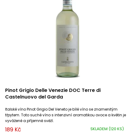
Vinařství Obelisk
4
Toro
0
Vinařství Špalek
6
Rioja
1
Vinařství Štěpán Maňák
4
Mediterranée
1
Vinařství Vilavin
5
Falanghina
1
Pinot Grigio Delle Venezie DOC Terre di
Castelnuovo del Garda
Italské víno Pinot Grigio Del Veneto je bílé víno se znamenitým
třpytem. Toto suché víno s intenzivní aromatikou ovoce a květin je
vyvážené a příjemně svěží.
189 Kč
SKLADEM
(120 KS)