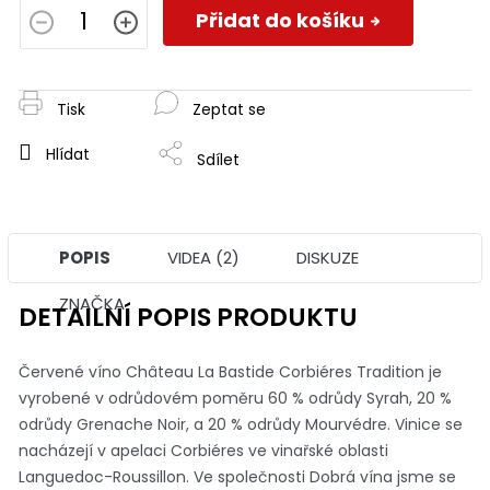
cena:
Přidat do košíku
Tisk
Zeptat se
Hlídat
Sdílet
POPIS
VIDEA (2)
DISKUZE
ZNAČKA
DETAILNÍ POPIS PRODUKTU
Červené víno Château La Bastide Corbiéres Tradition je
vyrobené v odrůdovém poměru 60 % odrůdy Syrah, 20 %
odrůdy Grenache Noir, a 20 % odrůdy Mourvédre. Vinice se
nacházejí v apelaci Corbiéres ve vinařské oblasti
Languedoc-Roussillon. Ve společnosti Dobrá vína jsme se