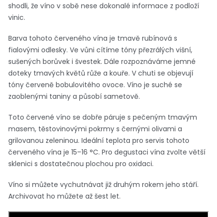
shodli, že víno v sobě nese dokonalé informace z podloží
vinic.
Barva tohoto červeného vína je tmavě rubínová s
fialovými odlesky. Ve vůni cítíme tóny přezrálých višní,
sušených borůvek i švestek. Dále rozpoznáváme jemné
doteky tmavých květů růže a kouře. V chuti se objevují
tóny červeně bobulovitého ovoce. Víno je suché se
zaoblenými taniny a působí sametově.
Toto červené víno se dobře páruje s pečeným tmavým
masem, těstovinovými pokrmy s černými olivami a
grilovanou zeleninou. Ideální teplota pro servis tohoto
červeného vína je 15–16 °C. Pro degustaci vína zvolte větší
sklenici s dostatečnou plochou pro oxidaci.
Víno si můžete vychutnávat již druhým rokem jeho stáří.
Archivovat ho můžete až šest let.