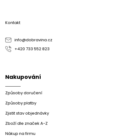
á
p
a
Kontakt
t
í
info
@
dobravina.cz
+420 733 552 823
Nakupování
Způsoby doručení
Způsoby platby
Zjistit stav objednávky
Zboží dle značek A-Z
Nákup na firmu