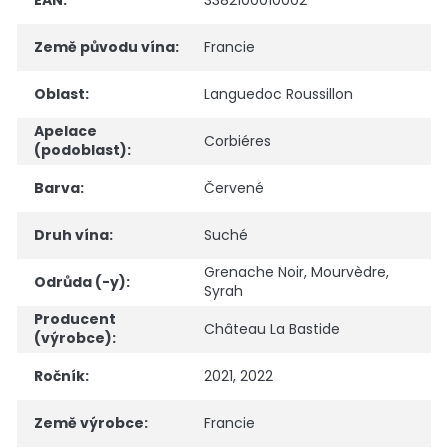
Země původu vína
:
Francie
Oblast
:
Languedoc Roussillon
Apelace
Corbiéres
(podoblast)
:
Barva
:
Červené
Druh vína
:
Suché
Grenache Noir
,
Mourvèdre
,
Odrůda (-y)
:
Syrah
Producent
Château La Bastide
(výrobce)
:
Ročník
:
2021, 2022
Země výrobce
:
Francie