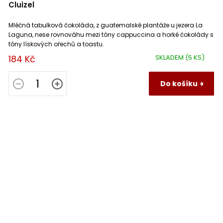
Cluizel
Mléčná tabulková čokoláda, z guatemalské plantáže u jezera La
Laguna, nese rovnováhu mezi tóny cappuccina a horké čokolády s
tóny lískových ořechů a toastu.
184 Kč
SKLADEM
(5 KS)
Do košíku