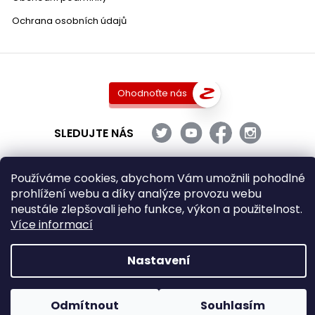
Ochrana osobních údajů
Ohodnoťte nás
SLEDUJTE NÁS
Používáme cookies, abychom Vám umožnili pohodlné
prohlížení webu a díky analýze provozu webu
Copyright 2026
DobraVina.cz
. Všechna práva vyhrazena.
neustále zlepšovali jeho funkce, výkon a použitelnost.
Upravit nastavení cookies
Více informací
Grafický návrh vytvořil a nakódoval
Shoptak.cz
Nastavení
Vytvořil Shoptet
Odmítnout
Souhlasím