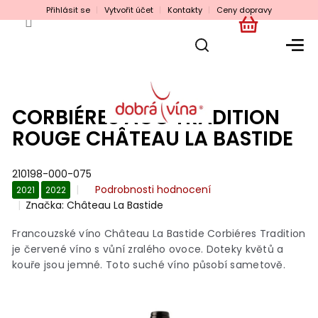
Přejít
Přihlásit se
Vytvořit účet
Kontakty
Ceny dopravy
na
obsah
NÁKUPNÍ
KOŠÍK
CORBIÉRES AOC TRADITION
ROUGE CHÂTEAU LA BASTIDE
210198-000-075
Průměrné
Podrobnosti hodnocení
2021
2022
hodnocení
Značka:
Château La Bastide
produktu
je
Francouzské víno Château La Bastide Corbiéres Tradition
0,0
je červené víno s vůní zralého ovoce. Doteky květů a
z
kouře jsou jemné. Toto suché víno působí sametově.
5
hvězdiček.