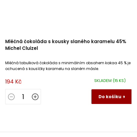
Mléčná čokoláda s kousky slaného karamelu 45%
Michel Cluizel
Mléčná tabulková čokoláda s minimálním obsahem kakaa 45 % je
ochucená s kousíčky karamelu na slaném másle.
194 Kč
SKLADEM
(15 KS)
Do košíku
Z