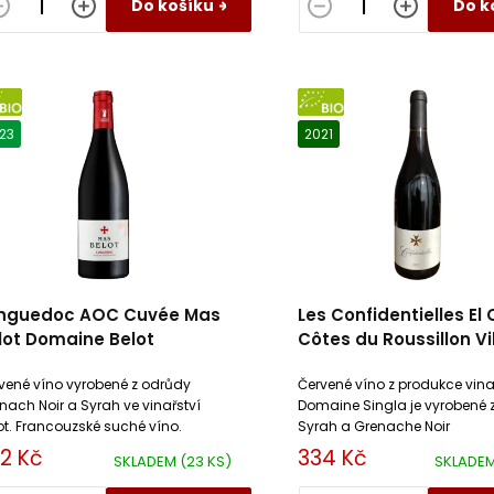
Do košíku
Do k
IO
BIO
23
2021
nguedoc AOC Cuvée Mas
Les Confidentielles El
lot Domaine Belot
Côtes du Roussillon Vi
AOC BIO Domaine Sin
vené víno vyrobené z odrůdy
Červené víno z produkce vina
nach Noir a Syrah ve vinařství
Domaine Singla je vyrobené 
ot. Francouzské suché víno.
Syrah a Grenache Noir
2 Kč
334 Kč
SKLADEM
(23 KS)
SKLADE