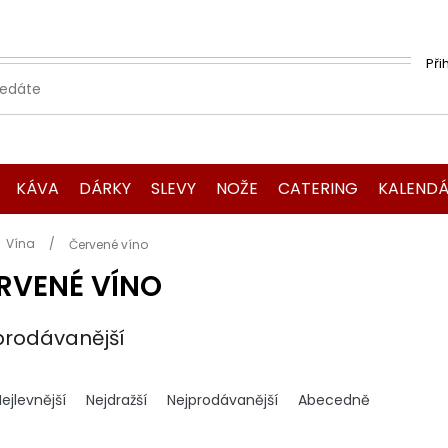
Při
KÁVA
DÁRKY
SLEVY
NOŽE
CATERING
KALENDÁ
Domů
Vína
Červené víno
RVENÉ VÍNO
prodávanější
ejlevnější
Nejdražší
Nejprodávanější
Abecedně