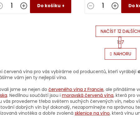
Do košíku
Do k
NAČÍST 12 DALŠÍC
S
1
7
t
O
r
v
NAHORU
á
l
n
á
k
d
o
tní červená vína pro vás vybíráme od producentů, kteří vyrábějí
d
a
v
ášíme vám jen ty nejlepší vína.
c
á
í
n
ovali jsme se nejen do
červeného vína z Francie
, ale přinášíme 
p
í
ska
. Nedílnou součástí jsou i
moravská červená vína
, která pro 
r
u vás provedeme třeba světem suchých červených vín, nebo 
v
tování dobrých vín byl dokonalý, nezapomínejte na správnou 
k
tizovaná vinotéka a dobře zvolená
sklenice na víno
, která vínu 
y
v
ý
p