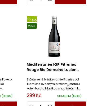
BIO
2025
Méditerranée IGP Pitreries
Rouge Bio Domaine Lucien
Tramier
e Povero
BIO červené Méditerranée Pitreries od
cké
Tramier s ovocným profilem, jemnou
ny
kořenitostí a hladkou chutí ideální k
ření a
masu i těstovinám.
299 Kč
M
(85 KS)
SKLADEM
(16 KS)