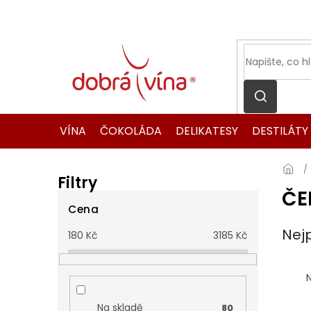
Přejít
na
obsah
VÍNA
ČOKOLÁDA
DELIKATESY
DESTILÁTY
Filtry
ČE
P
o
Cena
s
Nej
180
Kč
3185
Kč
t
r
Ř
a
a
N
n
z
n
e
Na skladě
80