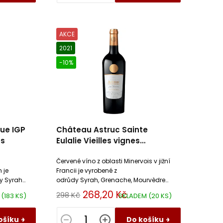
AKCE
2021
-10%
ue IGP
Château Astruc Sainte
es
Eulalie Vieilles vignes
Minervois AOC
Červené víno z oblasti Minervois v jižní
 je
Francii je vyrobené z
y Syrah.
odrůdy Syrah, Grenache, Mourvèdre
a Carignan.
268,20 Kč
298 Kč
M
(183 KS)
SKLADEM
(20 KS)
ošíku
Do košíku