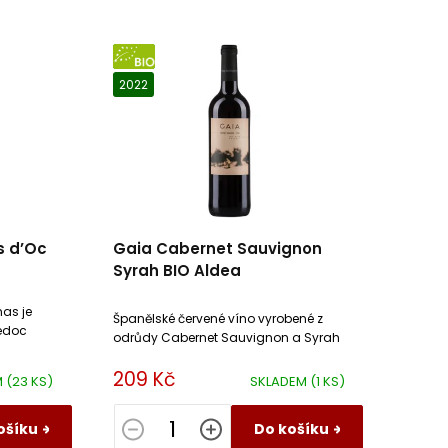
BIO
2022
s d’Oc
Gaia Cabernet Sauvignon
Syrah BIO Aldea
as je
Španělské červené víno vyrobené z
uedoc
odrůdy Cabernet Sauvignon a Syrah
rovnané
209 Kč
M
(23 KS)
SKLADEM
(1 KS)
ošíku
Do košíku