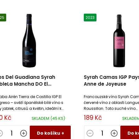
25
2023
os Del Guadiana Syrah
Syrah Camas IGP Pay
bleLa Mancha DO El
Anne de Joyeuse
ogreso
aba Airén Tierra de Castilla IGP El
Francouzské víno Syrah Cam
greso – svěží španělské bílé víno s
červené víno z oblasti Lang
 jablek, citrusů a květin, ideální k
Roussillon. Toto suché víno
bám a salátům.
sametových tříslovin má vy
0 Kč
189 Kč
SKLADEM
(45 KS)
SKLADE
kyseliny s dlouhou dochutí.
Do košíku
Do k