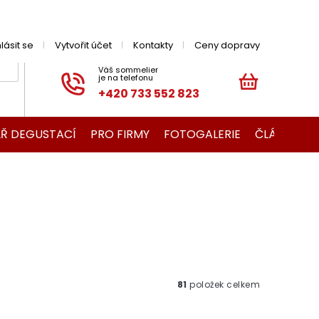
hlásit se
Vytvořit účet
Kontakty
Ceny dopravy
+420 733 552 823
NÁKUPNÍ
KOŠÍK
Ř DEGUSTACÍ
PRO FIRMY
FOTOGALERIE
ČLÁNKY O V
81
položek celkem