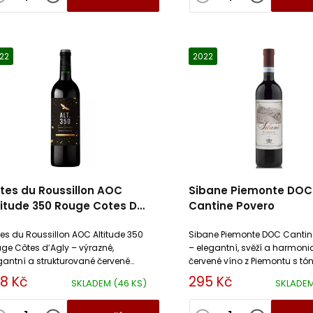
22
2022
tes du Roussillon AOC
Sibane Piemonte DOC
titude 350 Rouge Cotes D
Cantine Povero
gly
es du Roussillon AOC Altitude 350
Sibane Piemonte DOC Cantin
ge Côtes d’Agly – výrazné,
– elegantní, svěží a harmoni
gantní a strukturované červené
červené víno z Piemontu s tó
o z jižní Francie s tóny tmavého
červeného ovoce, jemného ko
8 Kč
295 Kč
SKLADEM
(46 KS)
SKLADE
ce, koření a minerální svěžesti....
hladké struktury. Skvělé pro
každodenní pití...