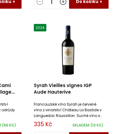
ošíku
Do košíku
2024
 Cami
Syrah Vieilles vignes IGP
llages
Aude Hauterive
gla
řství
Francouzské víno Syrah je červené
z odrůdy
víno z vinařství Château La Bastide v
Languedoc Roussillon. Suché víno s
ovocným projevem a lehkými tóny
335 Kč
M
(66 KS)
SKLADEM
(13 KS)
kouře.