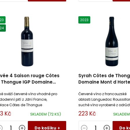
23
2023
24
vée 4 Saison rouge Côtes
Syrah Côtes de Thong
 Thongue IGP Domaine
Domaine Mont d Hort
nt d´Hortes
ké svěží červené víno vhodné pro
Červené víno z francouzské
dodenní pití z Jižní Francie,
oblasti Languedoc Roussillon
lace Côtes de Thongue
suché víno vyrobené z odrůd
Svěží lehké víno.
3 Kč
223 Kč
SKLADEM
(72 KS)
SKLADE
Do košíku
Do k