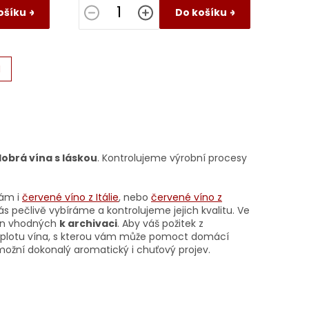
ošíku
Do košíku
H
obrá vína s láskou
. Kontrolujeme výrobní procesy
vám i
červené víno z Itálie
, nebo
červené víno z
vás pečlivě vybíráme a kontrolujeme jejich kvalitu. Ve
vín vhodných
k archivaci
. Aby váš požitek z
teplotu vína, s kterou vám může pomoct domácí
umožní dokonalý aromatický i chuťový projev.