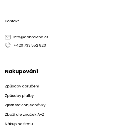
á
p
a
Kontakt
t
í
info
@
dobravina.cz
+420 733 552 823
Nakupování
Způsoby doručení
Způsoby platby
Zjistit stav objednávky
Zboží dle značek A-Z
Nákup na firmu