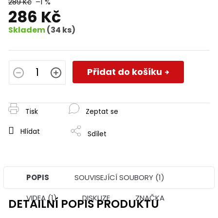
289 Kč
–1 %
286 Kč
Skladem
(34 ks)
Měrná
cena:
Přidat do košíku
Tisk
Zeptat se
Hlídat
Sdílet
POPIS
SOUVISEJÍCÍ SOUBORY (1)
VIDEA (1)
DISKUZE
ZNAČKA
DETAILNÍ POPIS PRODUKTU