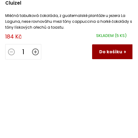
Cluizel
Mléčná tabulková čokoláda, z guatemalské plantáže u jezera La
Laguna, nese rovnováhu mezi tóny cappuccina a horké čokolády s
tóny lískových ořechů a toastu.
184 Kč
SKLADEM
(5 KS)
Do košíku