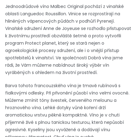
Jednoodrůdové víno Malbec Original pochází z vinařské
oblasti Languedoc Roussillon. Vinice se rozprostírají na
hliněných vápencových půdách v podhůří Pyrenejí.
Vinařské sdružení Anne de Joyeuse se rozhodlo přistupovat
k životnímu prostředí obzvláště šetrně a proto vytvořili
program Protect planet, který se stará nejen o
agroekologické procesy sdružení, ale i o vnější přístup
spotřebitelů k vinařství. Ve společnosti Dobrá vína jsme
rádi, že Vám můžeme nabídnout široký výběr vín
vyráběných s ohledem na životní prostředí.
Barva tohoto francouzského vína je tmavě rubínová s
fialkovými odlesky. Při přivonění působí víno velmi ovocně.
Můžeme zmínit tóny švestek, červeného melounu a
hroznového vína. Lehké dotyky vůně koření drží
aromatickou vrstvu pěkně kompaktně. Víno je v chuti
příjemně živé s plnou tanickou texturou, která nepůsobí
agresivně. Kyseliny jsou vyvážené a dodávají vínu
příjemnou šťavnatost. Chuť vína je suchá.