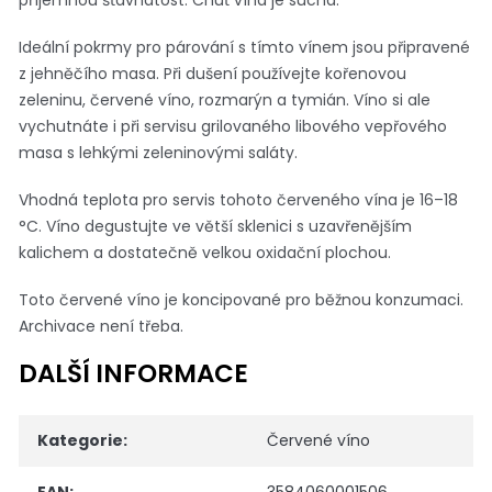
Ideální pokrmy pro párování s tímto vínem jsou připravené
z jehněčího masa. Při dušení používejte kořenovou
zeleninu, červené víno, rozmarýn a tymián. Víno si ale
vychutnáte i při servisu grilovaného libového vepřového
masa s lehkými zeleninovými saláty.
Vhodná teplota pro servis tohoto červeného vína je 16–18
°C. Víno degustujte ve větší sklenici s uzavřenějším
kalichem a dostatečně velkou oxidační plochou.
Toto červené víno je koncipované pro běžnou konzumaci.
Archivace není třeba.
DALŠÍ INFORMACE
Kategorie
:
Červené víno
EAN
:
3584060001506