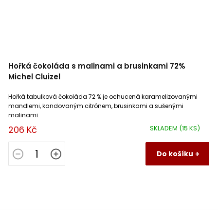
Hořká čokoláda s malinami a brusinkami 72%
Michel Cluizel
Hořká tabulková čokoláda 72 % je ochucená karamelizovanými
mandlemi, kandovaným citrónem, brusinkami a sušenými
malinami.
206 Kč
SKLADEM
(15 KS)
Do košíku
Z