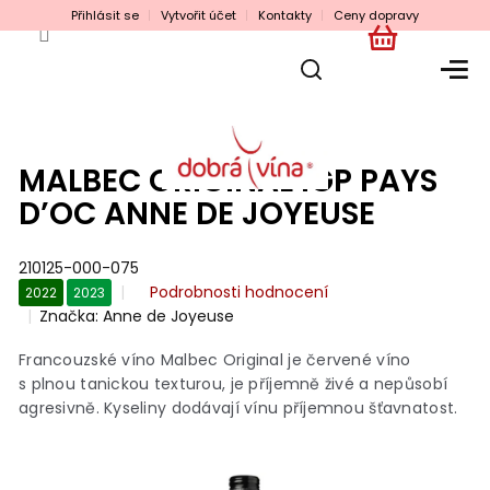
Přejít
Přihlásit se
Vytvořit účet
Kontakty
Ceny dopravy
na
obsah
NÁKUPNÍ
KOŠÍK
MALBEC ORIGINAL IGP PAYS
D’OC ANNE DE JOYEUSE
210125-000-075
Průměrné
Podrobnosti hodnocení
2022
2023
hodnocení
Značka:
Anne de Joyeuse
produktu
je
Francouzské víno Malbec Original je červené víno
0,0
s plnou tanickou texturou, je příjemně živé a nepůsobí
z
agresivně. Kyseliny dodávají vínu příjemnou šťavnatost.
5
hvězdiček.