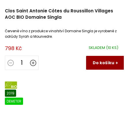
Clos Saint Antonie Côtes du Roussillon Villages
AOC BIO Domaine Singla
Červené víno z produkce vinařství Domaine Singla je vyrobené z
odrůdy Syrah a Mourvedre.
798 Kč
SKLADEM
(10 KS)
Do košíku
BIO
2019
DEMETER