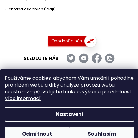
Ochrana osobních údajů
Ohodnoťte nás
SLEDUJTE NÁS
Používáme cookies, abychom Vám umožnili pohodlné
prohlížení webu a díky analýze provozu webu
Copyright 2026
DobraVina.cz
. Všechna práva vyhrazena.
neustále zlepšovali jeho funkce, výkon a použitelnost.
Upravit nastavení cookies
Více informací
Grafický návrh vytvořil a nakódoval
Shoptak.cz
Nastavení
Vytvořil Shoptet
Odmítnout
Souhlasím