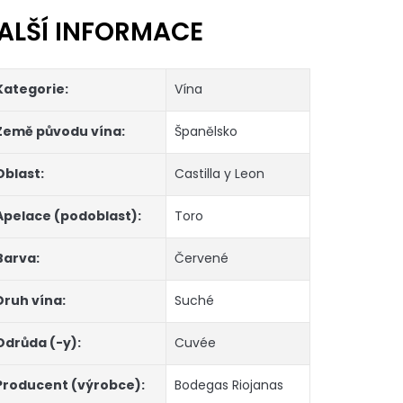
ALŠÍ INFORMACE
Kategorie
:
Vína
Země původu vína
:
Španělsko
Oblast
:
Castilla y Leon
Apelace (podoblast)
:
Toro
Barva
:
Červené
Druh vína
:
Suché
Odrůda (-y)
:
Cuvée
Producent (výrobce)
:
Bodegas Riojanas