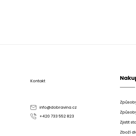
Z
á
p
a
t
Naku
í
Kontakt
Způsoby
info
@
dobravina.cz
Způsoby
+420 733 552 823
Zjistit 
Zboží d