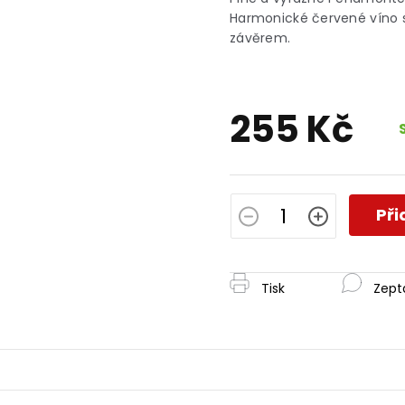
je
Harmonické červené víno 
0,0
závěrem.
z
5
hvězdiček.
255 Kč
Měrná
cena:
Při
Tisk
Zept