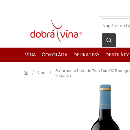
Přejít
na
obsah
VÍNA
ČOKOLÁDA
DELIKATESY
DESTILÁTY
Peñamonte Tinta de Toro Toro DO Bodega
Domů
Vína
Riojanas