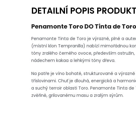
DETAILNÍ POPIS PRODUK
Penamonte Toro DO Tinta de Toro
Penamonte Tinta de Toro je výrazné, plné a auten
(místní klon Tempranilla) nabízí mimořádnou konce
tóny zralého černého ovoce, především ostružin
nádechem kakaa a lehkými tóny dřeva.
Na patře je víno bohaté, strukturované a výrazn
tříslovinami. Chuť je dlouhá, energická a harmoni
a suchý terroir oblasti Toro. Penamonte Tinta 
zvěřině, grilovanému masu a zralým sýrům.