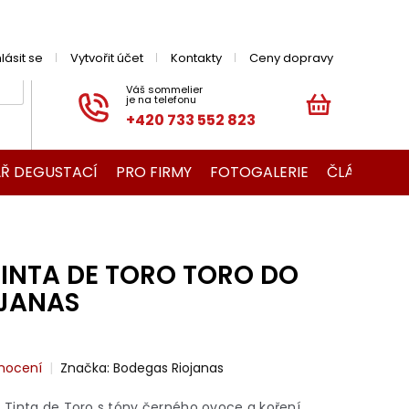
hlásit se
Vytvořit účet
Kontakty
Ceny dopravy
+420 733 552 823
NÁKUPNÍ
KOŠÍK
Ř DEGUSTACÍ
PRO FIRMY
FOTOGALERIE
ČLÁNKY O V
INTA DE TORO TORO DO
JANAS
nocení
Značka:
Bodegas Riojanas
Tinta de Toro s tóny černého ovoce a koření.