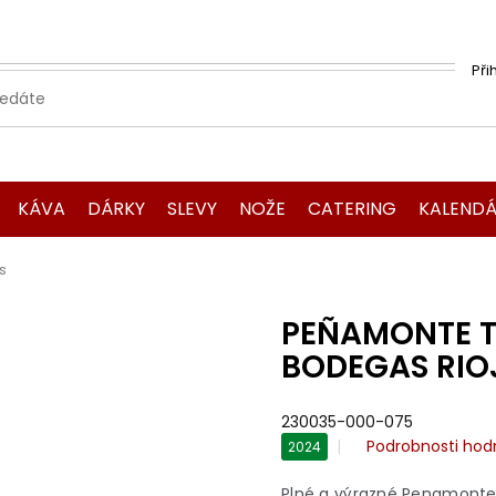
Při
KÁVA
DÁRKY
SLEVY
NOŽE
CATERING
KALENDÁ
s
PEÑAMONTE T
BODEGAS RIO
230035-000-075
Průměrné
Podrobnosti hod
2024
hodnocení
produktu
Plné a výrazné Penamonte 