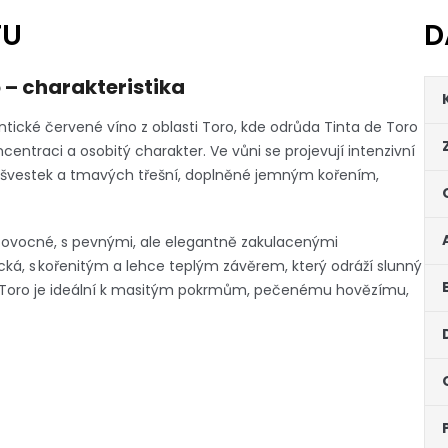
TU
D
 – charakteristika
tické červené víno z oblasti Toro, kde odrůda Tinta de Toro
ntraci a osobitý charakter. Ve vůni se projevují intenzivní
, švestek a tmavých třešní, doplněné jemným kořením,
ě ovocné, s pevnými, ale elegantně zakulacenými
cká, s kořenitým a lehce teplým závěrem, který odráží slunný
de Toro je ideální k masitým pokrmům, pečenému hovězímu,