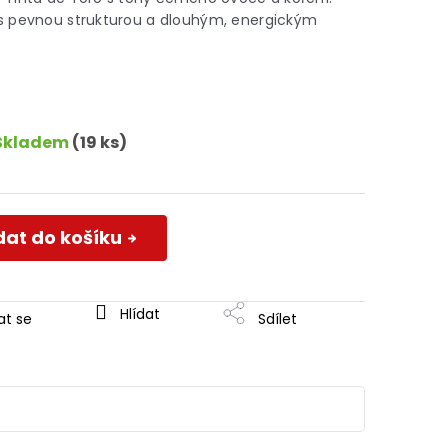
s pevnou strukturou a dlouhým, energickým
Skladem
(19 ks)
dat do košíku
Hlídat
at se
Sdílet