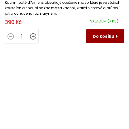
Kachní paté d'Amiens obsahuje opečené maso, které je ve větších
kouscích a snoubí se zde masa kachní, králičí, vepřové a drůbeží
játra ochucená rozmarýnem.
390 Kč
SKLADEM
(7 KS)
Do košíku