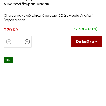
Vinařství Štěpán Maňák
Chardonnay výběr z hroznů polosuché Zrálo v sudu Vinařství
Štěpán Maňák
229 Kč
SKLADEM
(6 KS)
Do košíku
2021