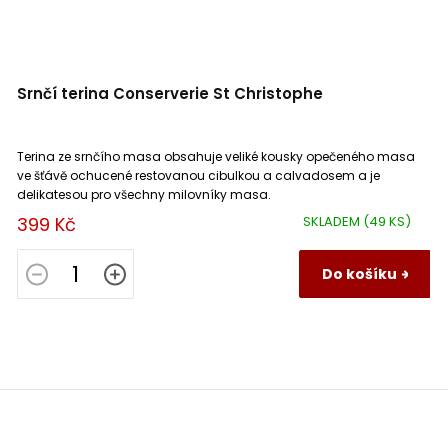
Srnčí terina Conserverie St Christophe
Terina ze srnčího masa obsahuje veliké kousky opečeného masa
ve šťávě ochucené restovanou cibulkou a calvadosem a je
delikatesou pro všechny milovníky masa.
399 Kč
SKLADEM
(49 KS)
Do košíku
Z
á
p