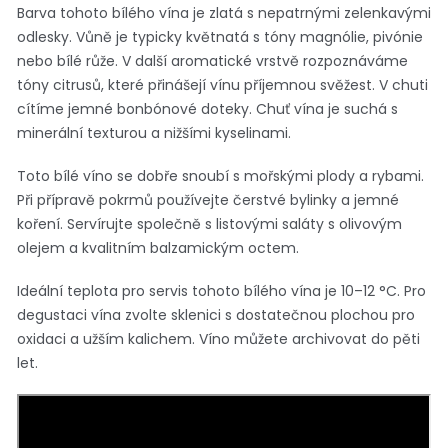
Barva tohoto bílého vína je zlatá s nepatrnými zelenkavými
odlesky. Vůně je typicky květnatá s tóny magnólie, pivónie
nebo bílé růže. V další aromatické vrstvě rozpoznáváme
tóny citrusů, které přinášejí vínu příjemnou svěžest. V chuti
cítíme jemné bonbónové doteky. Chuť vína je suchá s
minerální texturou a nižšími kyselinami.
Toto bílé víno se dobře snoubí s mořskými plody a rybami.
Při přípravě pokrmů používejte čerstvé bylinky a jemné
koření. Servírujte společně s listovými saláty s olivovým
olejem a kvalitním balzamickým octem.
Ideální teplota pro servis tohoto bílého vína je 10–12 °C. Pro
degustaci vína zvolte sklenici s dostatečnou plochou pro
oxidaci a užším kalichem. Víno můžete archivovat do pěti
let.