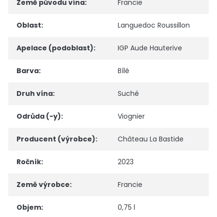
Země původu vína
:
Francie
Oblast
:
Languedoc Roussillon
Apelace (podoblast)
:
IGP Aude Hauterive
Barva
:
Bílé
Druh vína
:
Suché
Odrůda (-y)
:
Viognier
Producent (výrobce)
:
Château La Bastide
Ročník
:
2023
Země výrobce
:
Francie
Objem
:
0,75 l