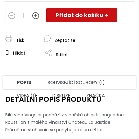
Měrná
cena:
Přidat do košíku
Tisk
Zeptat se
Hlídat
Sdílet
POPIS
SOUVISEJÍCÍ SOUBORY (1)
VIDEA (1)
DISKUZE
ZNAČKA
DETAILNÍ POPIS PRODUKTU
Bílé víno Viognier pochází z vinařské oblasti Languedoc
Roussillon z malého vinařství Château La Bastide.
Průměrné stáří vinic se pohybuje kolem 18 let.