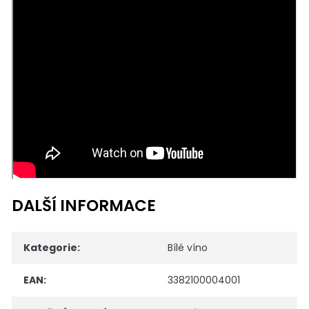
DALŠÍ INFORMACE
Kategorie
:
Bílé víno
EAN
:
3382100004001