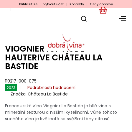
Přejít
Přihlásit se
Vytvořit účet
Kontakty
Ceny dopravy
na
obsah
NÁKUPNÍ
KOŠÍK
VIOGNIER IGP AUDE
HAUTERIVE CHÂTEAU LA
BASTIDE
110217-000-075
Průměrné
Podrobnosti hodnocení
2023
hodnocení
Značka:
Château La Bastide
produktu
je
Francouzské víno Viognier La Bastide je bílé víno s
0,0
minerální texturou a nižšími kyselinami. Vůně tohoto
z
suchého vína je květnatá se svěžími tóny citrusů.
5
hvězdiček.