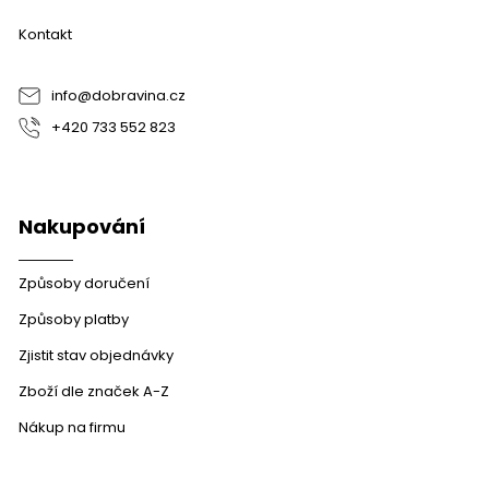
a
Kontakt
t
í
info
@
dobravina.cz
+420 733 552 823
Nakupování
Způsoby doručení
Způsoby platby
Zjistit stav objednávky
Zboží dle značek A-Z
Nákup na firmu