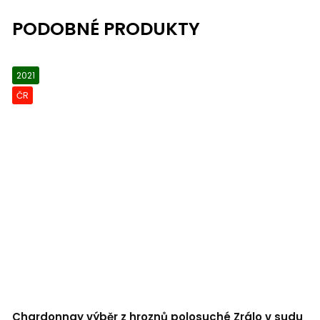
2021
ČR
Chardonnay výběr z hroznů polosuché Zrálo v sudu