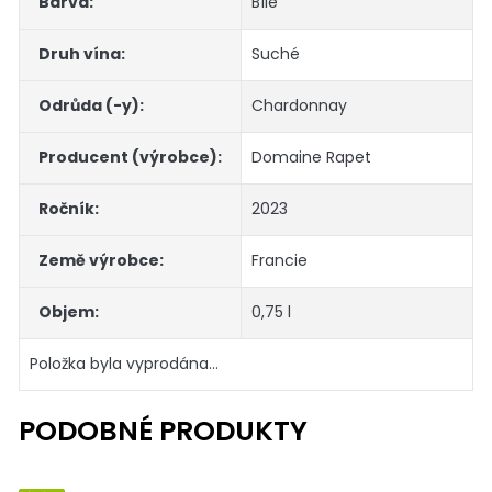
Barva
:
Bílé
Druh vína
:
Suché
Odrůda (-y)
:
Chardonnay
Producent (výrobce)
:
Domaine Rapet
Ročník
:
2023
Země výrobce
:
Francie
Objem
:
0,75 l
Položka byla vyprodána…