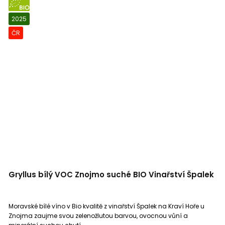
BIO
2025
ČR
Gryllus bílý VOC Znojmo suché BIO Vinařství Špalek
Moravské bílé víno v Bio kvalitě z vinařství Špalek na Kraví Hoře u
Znojma zaujme svou zelenožlutou barvou, ovocnou vůní a