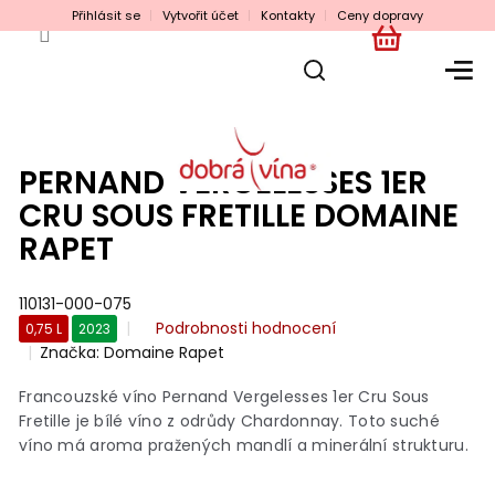
Přejít
Přihlásit se
Vytvořit účet
Kontakty
Ceny dopravy
na
obsah
NÁKUPNÍ
KOŠÍK
PERNAND VERGELESSES 1ER
CRU SOUS FRETILLE DOMAINE
RAPET
110131-000-075
Průměrné
Podrobnosti hodnocení
0,75 L
2023
hodnocení
Značka:
Domaine Rapet
produktu
je
Francouzské víno Pernand Vergelesses 1er Cru Sous
0,0
Fretille je bílé víno z odrůdy Chardonnay. Toto suché
z
víno má aroma pražených mandlí a minerální strukturu.
5
hvězdiček.