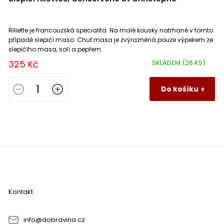
Rillette je francouzská specialita. Na malé kousky natrhané v tomto
případě slepičí maso. Chuť masa je zvýrazněná pouze výpekem ze
slepičího masa, solí a pepřem.
325 Kč
SKLADEM
(26 KS)
Do košíku
Z
á
p
a
Kontakt
t
í
info
@
dobravina.cz