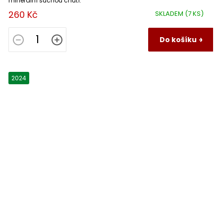
minerální suchou chutí.
260 Kč
SKLADEM
(7 KS)
Do košíku
2024