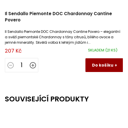
Il Sendallo Piemonte DOC Chardonnay Cantine
Povero
Il Sendallo Piemonte DOC Chardonnay Cantine Povero – elegantní
a svěží piemontské Chardonnay s tóny citrusů, bílého ovoce a
jemné minerality. Skvělá volba k lehkým jídlům i...
207 Kč
SKLADEM
(21 KS)
Do košíku
SOUVISEJÍCÍ PRODUKTY