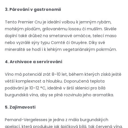
3. Párování v gastronomii
Tento Premier Cru je ideální volbou k jemným rybám,
mořským plodům, grilovanému lososu či mušlím. Skvěle
doplní také drůbež na smetanové omáčce, telecí maso
nebo vyzrálé sýry typu Comté či Gruyère. Díky své
mineralitě se hodí i k lehkým vegetariánským pokrmům.
4. Archivace a servírování
Víno má potenciál zrát 8–10 let, během kterých získá ještě
větší komplexnost a hloubku. Doporučená teplota
podávání je 10–12 °C, ideálně v širší sklenici pro bílá
burgundská vína, aby se plně rozvinula jeho aromatika.
5. Zajímavosti
Pernand-Vergelesses je jedna z mála burgundských
apelací, která produkuje jak špičková bílá, tak červená vína.