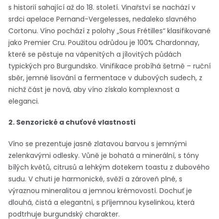
s historií sahající až do 18. století. Vinařství se nachází v
srdci apelace Pernand-Vergelesses, nedaleko slavného
Cortonu. Víno pochází z polohy „Sous Frétilles“ klasifikované
jako Premier Cru. Použitou odrůdou je 100% Chardonnay,
které se pěstuje na vápenitých a jílovitých půdách
typických pro Burgundsko. Vinifikace probíhá šetrně – ruční
sběr, jemné lisování a fermentace v dubových sudech, z
nichž část je nová, aby víno získalo komplexnost a
eleganci.
2. Senzorické a chuťové vlastnosti
Víno se prezentuje jasně zlatavou barvou s jemnými
zelenkavými odlesky. Vůně je bohatá a minerální, s tóny
bílých květů, citrusů a lehkým dotekem toastu z dubového
sudu. V chuti je harmonické, svěží a zároveň plné, s
výraznou mineralitou a jemnou krémovostí. Dochuť je
dlouhá, čistá a elegantní, s příjemnou kyselinkou, která
podtrhuje burgundský charakter.