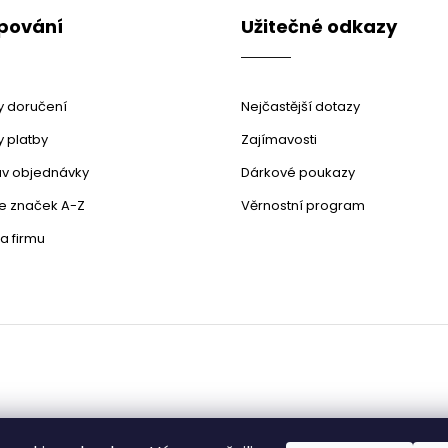
pování
Užitečné odkazy
 doručení
Nejčastější dotazy
 platby
Zajímavosti
stav objednávky
Dárkové poukazy
le značek A-Z
Věrnostní program
a firmu