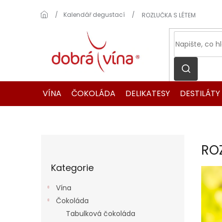
Přejít
na
Domů
Kalendář degustací
ROZLUČKA S LÉTEM
obsah
VÍNA
ČOKOLÁDA
DELIKATESY
DESTILÁTY
P
RO
o
Přeskočit
s
Kategorie
kategorie
t
r
Vína
a
Čokoláda
n
Tabulková čokoláda
n