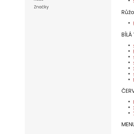
Značky
Růžo
BÍLÁ
ČERV
MEN