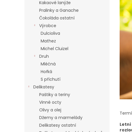
í
Kakaové lanýže
p
Pralinky a Ganache
a
Čokoláda ostatní
n
Výrobce
e
Dulcioliva
l
Mathez
Michel Cluizel
Druh
Mléčná
Hořká
S příchutí
Delikatesy
Paštiky a teriny
Vinné octy
Olivy a olej
Termí
Džemy a marmelády
Letní
Delikatesy ostatní
rozlo