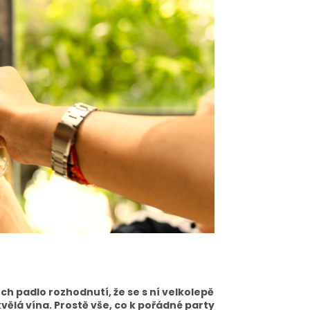
ch padlo rozhodnutí, že se s ní velkolepě
vělá vína. Prostě vše, co k pořádné party