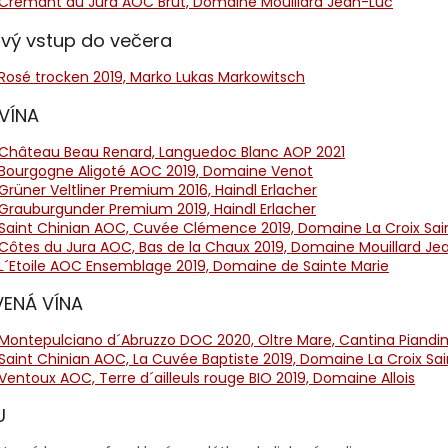
Crémant du Jura AOC Brut, Domaine Mouillard Jean-Luc
vý vstup do večera
Rosé trocken 2019, Marko Lukas Markowitsch
 VÍNA
Château Beau Renard, Languedoc Blanc AOP 2021
Bourgogne Aligoté AOC 2019, Domaine Venot
Grüner Veltliner Premium 2016, Haindl Erlacher
Grauburgunder Premium 2019, Haindl Erlacher
Saint Chinian AOC, Cuvée Clémence 2019, Domaine La Croix Sain
Côtes du Jura AOC, Bas de la Chaux 2019, Domaine Mouillard Je
L´Etoile AOC Ensemblage 2019, Domaine de Sainte Marie
ENÁ VÍNA
Montepulciano d´Abruzzo DOC 2020, Oltre Mare, Cantina Piandi
Saint Chinian AOC, La Cuvée Baptiste 2019, Domaine La Croix Sain
Ventoux AOC, Terre d´ailleuls rouge BIO 2019, Domaine Allois
U