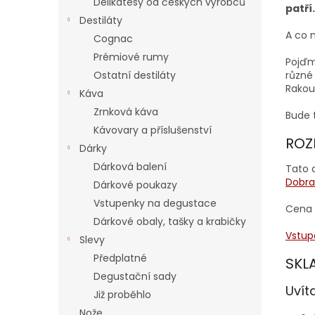
Delikatesy od českých výrobců
patří.
Destiláty
A co 
Cognac
Prémiové rumy
Pojďm
různé
Ostatní destiláty
Rakou
Káva
Zrnková káva
Bude t
Kávovary a příslušenství
ROZ
Dárky
Dárková balení
Tato 
Dobra
Dárkové poukazy
Vstupenky na degustace
Cena 
Dárkové obaly, tašky a krabičky
Vstup
Slevy
Předplatné
SKL
Degustační sady
Uvít
Již proběhlo
Nože