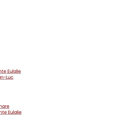
te Eulalie
an-Luc
mare
te Eulalie