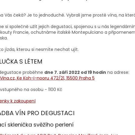
na Vás čeká? Je to jednoduché. Vybrali jsme prostě vína, na kter
e si společně užít jejich degustaci, spojenou s u nás legendár
 kouty Francie, ochutnáme italské Montepulciano a připomenem
ska.
o jízda, kterou si nesmíte nechat ujít.
LUČKA S LÉTEM
degustace proběhne
dne 7. září 2022 od 19 hodin
na adrese:
Vina.cz, Ke Koh-i-nooru 472/21, 15500 Praha 5
vstupného na osobu - 1100 Kč
enky k zakoupení
ADBA VÍN PRO DEGUSTACI
ací sklenička svěžího perlení