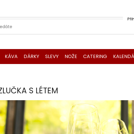
Při
KÁVA
DÁRKY
SLEVY
NOŽE
CATERING
KALENDÁ
ZLUČKA S LÉTEM