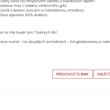
Uzený losos na fenyklovém salátku s bylinkovým dipem
Variace mas z našeho venkovního grilu
Dortík s lesním ovocem a čokoládovou zmrzlinou
Káva espresso 100% Arabica
 se na Vás bude tým "Dobrých Vín".
vace nutná - na obvyklých kontaktech - info@dobravina.cz neb
PŘEDCHOZÍ ČLÁNEK
DALŠÍ 