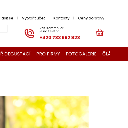
hlásit se
Vytvořit účet
Kontakty
Ceny dopravy
+420 733 552 823
NÁKUPNÍ
KOŠÍK
Ř DEGUSTACÍ
PRO FIRMY
FOTOGALERIE
ČLÁNKY O V