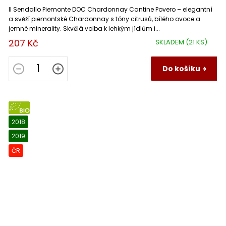
Il Sendallo Piemonte DOC Chardonnay Cantine Povero – elegantní
a svěží piemontské Chardonnay s tóny citrusů, bílého ovoce a
jemné minerality. Skvělá volba k lehkým jídlům i...
207 Kč
SKLADEM
(21 KS)
Do košíku
BIO
2018
2019
ČR