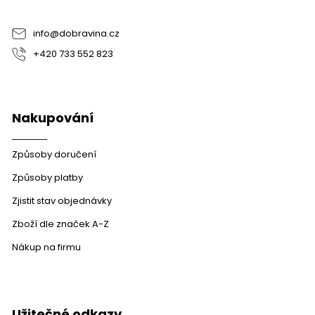
í
info
@
dobravina.cz
+420 733 552 823
Nakupování
Způsoby doručení
Způsoby platby
Zjistit stav objednávky
Zboží dle značek A-Z
Nákup na firmu
Užitečné odkazy