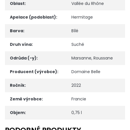
Oblast
:
Vallée du Rhône
Apelace (podoblast)
:
Hermitage
Barva
:
Bílé
Druh vína
:
Suché
Odrůda (-y)
:
Marsanne
,
Roussane
Producent (výrobce)
:
Domaine Belle
Ročník
:
2022
Země výrobce
:
Francie
Objem
:
0,75 l