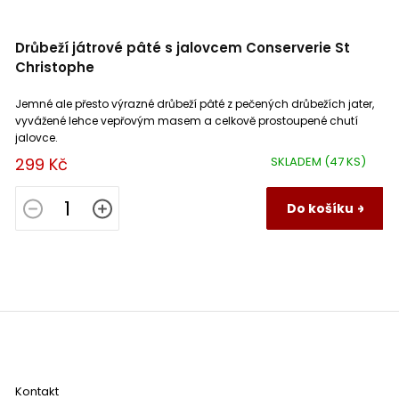
Drůbeží játrové pâté s jalovcem Conserverie St
Christophe
Jemné ale přesto výrazné drůbeží pâté z pečených drůbežích jater,
vyvážené lehce vepřovým masem a celkově prostoupené chutí
jalovce.
299 Kč
SKLADEM
(47 KS)
Do košíku
Z
á
p
a
Kontakt
t