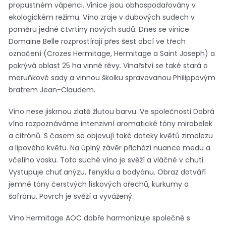
propustném vápenci. Vinice jsou obhospodařovány v
ekologickém režimu. Víno zraje v dubových sudech v
poměru jedné čtvrtiny nových sudů. Dnes se vinice
Domaine Belle rozprostírají přes šest obcí ve třech
označení (Crozes Hermitage, Hermitage a Saint Joseph) a
pokrývá oblast 25 ha vinné révy. Vinařství se také stará o
meruňkové sady a vinnou školku spravovanou Philippovým
bratrem Jean-Claudem.
Víno nese jiskrnou zlatě žlutou barvu. Ve společnosti Dobrá
vína rozpoznáváme intenzivní aromatické tóny mirabelek
a citrónů. S časem se objevují také doteky květů zimolezu
a lipového květu. Na úplný závěr přichází nuance medu a
včelího vosku. Toto suché víno je svěží a vláčné v chuti.
Vystupuje chuť anýzu, fenyklu a badyánu. Obraz dotváří
jemné tóny čerstvých lískových ořechů, kurkumy a
šafránu. Povrch je svěží a vyvážený.
Víno Hermitage AOC dobře harmonizuje společně s