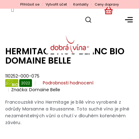
Přejít
Přihlásit se
Vytvořit účet
Kontakty
Ceny dopravy
na
obsah
NÁKUPNÍ
KOŠÍK
HERMITAGE AOC BLANC BIO
DOMAINE BELLE
110252-000-075
Průměrné
Podrobnosti hodnocení
2022
hodnocení
Značka:
Domaine Belle
BIO
produktu
je
Francouzské víno Hermitage je bílé víno vyrobené z
0,0
odrůdy Marsanne a Roussanne. Toto suché víno je plné
z
nezaměnitelných vůní a chutí v dlouhém kořeněném
5
závěru.
hvězdiček.