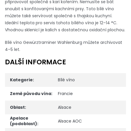
připravovat společně s kari kořením. Nemusíte se bát
snoubit s konfitovanými kachními prsy. Toto bílé víno
můžete také servírovat společně s thajskou kuchyní.
Ideální teplota pro servis tohoto bílého vína je 12–14 °C.
Vhodnou sklenicí je kalich s dostatečnou oxidační plochou.
Bílé víno Gewürztraminer Wahlenburg můžete archivovat
4–5 let.
DALŠÍ INFORMACE
Kategorie
:
Bílé víno
Země původu vína
:
Francie
Oblast
:
Alsace
Apelace
Alsace AOC
(podoblast)
: