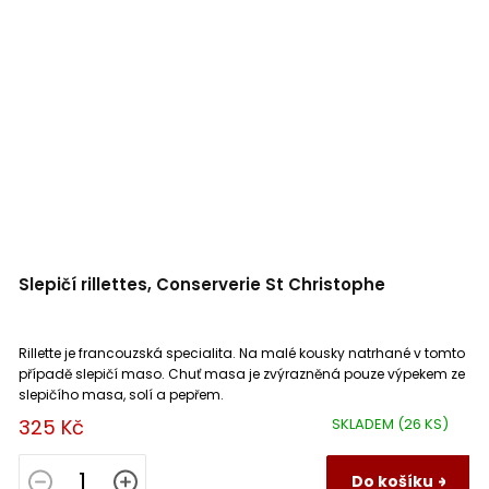
Slepičí rillettes, Conserverie St Christophe
Rillette je francouzská specialita. Na malé kousky natrhané v tomto
případě slepičí maso. Chuť masa je zvýrazněná pouze výpekem ze
slepičího masa, solí a pepřem.
325 Kč
SKLADEM
(26 KS)
Do košíku