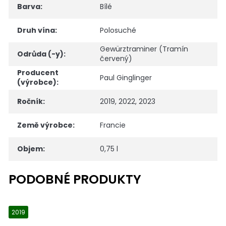
Barva
:
Bílé
Druh vína
:
Polosuché
Gewürztraminer (Tramín
Odrůda (-y)
:
červený)
Producent
Paul Ginglinger
(výrobce)
:
Ročník
:
2019, 2022, 2023
Země výrobce
:
Francie
Objem
:
0,75 l
2019