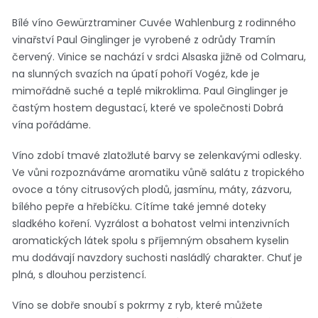
Bílé víno Gewürztraminer Cuvée Wahlenburg z rodinného
vinařství Paul Ginglinger je vyrobené z odrůdy Tramín
červený. Vinice se nachází v srdci Alsaska jižně od Colmaru,
na slunných svazích na úpatí pohoří Vogéz, kde je
mimořádně suché a teplé mikroklima. Paul Ginglinger je
častým hostem degustací, které ve společnosti Dobrá
vína pořádáme.
Víno zdobí tmavé zlatožluté barvy se zelenkavými odlesky.
Ve vůni rozpoznáváme aromatiku vůně salátu z tropického
ovoce a tóny citrusových plodů, jasmínu, máty, zázvoru,
bílého pepře a hřebíčku. Cítíme také jemné doteky
sladkého koření. Vyzrálost a bohatost velmi intenzivních
aromatických látek spolu s příjemným obsahem kyselin
mu dodávají navzdory suchosti nasládlý charakter. Chuť je
plná, s dlouhou perzistencí.
Víno se dobře snoubí s pokrmy z ryb, které můžete