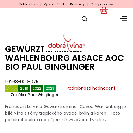
Přejít
Přihlásit se
Vytvořit účet
Kontakty
Ceny dopravy
na
obsah
NÁKUPNÍ
KOŠÍK
GEWÜRZTRAMINER
WAHLENBOURG ALSACE AOC
BIO PAUL GINGLINGER
110268-000-075
Průměrné
Podrobnosti hodnocení
2019
2022
2023
hodnocení
Značka:
Paul Ginglinger
BIO
produktu
je
Francouzské víno Gewürztraminer Cuvée Wahlenburg je
0,0
bílé víno s tóny tropického ovoce, bylin a koření. Toto
z
polosuché víno má příjemně vyvážené kyseliny.
5
hvězdiček.