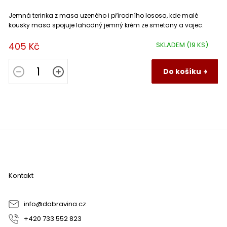
Jemná terinka z masa uzeného i přírodního lososa, kde malé
kousky masa spojuje lahodný jemný krém ze smetany a vajec.
405 Kč
SKLADEM
(19 KS)
Do košíku
Z
á
p
a
Kontakt
t
í
info
@
dobravina.cz
+420 733 552 823