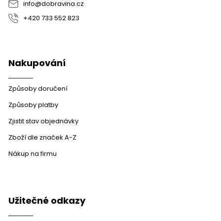
info
@
dobravina.cz
+420 733 552 823
Nakupování
Způsoby doručení
Způsoby platby
Zjistit stav objednávky
Zboží dle značek A-Z
Nákup na firmu
Užitečné odkazy