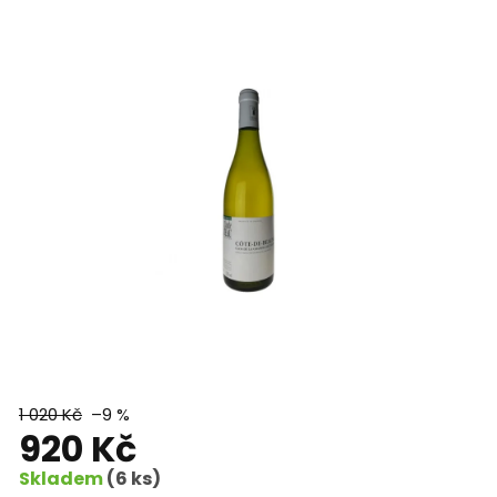
hvězdiček.
1 020 Kč
–9 %
920 Kč
Skladem
(6 ks)