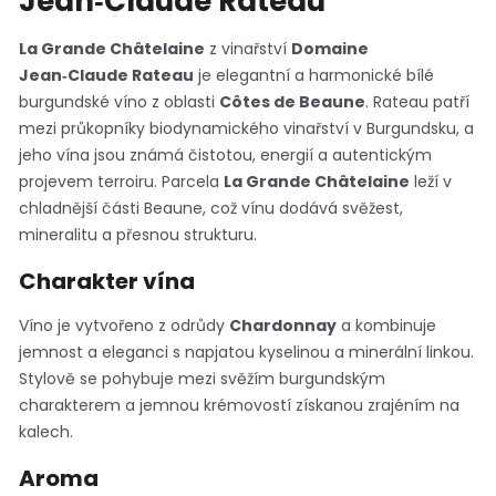
Jean‑Claude Rateau
La Grande Châtelaine
z vinařství
Domaine
Jean‑Claude Rateau
je elegantní a harmonické bílé
burgundské víno z oblasti
Côtes de Beaune
. Rateau patří
mezi průkopníky biodynamického vinařství v Burgundsku, a
jeho vína jsou známá čistotou, energií a autentickým
projevem terroiru. Parcela
La Grande Châtelaine
leží v
chladnější části Beaune, což vínu dodává svěžest,
mineralitu a přesnou strukturu.
Charakter vína
Víno je vytvořeno z odrůdy
Chardonnay
a kombinuje
jemnost a eleganci s napjatou kyselinou a minerální linkou.
Stylově se pohybuje mezi svěžím burgundským
charakterem a jemnou krémovostí získanou zrajéním na
kalech.
Aroma