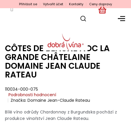
Přejít
Přihlásit se
Vytvořit účet
Kontakty
Ceny dopravy
na
obsah
NÁKUPNÍ
KOŠÍK
CÔTES DE BEAUNE AOC LA
GRANDE CHÂTELAINE
DOMAINE JEAN CLAUDE
RATEAU
110034-000-075
Průměrné
Podrobnosti hodnocení
hodnocení
Značka:
Domaine Jean-Claude Rateau
produktu
je
Bílé víno odrůdy Chardonnay z Burgundska pochází z
0,0
produkce vinařství Jean Claude Rateau.
z
5