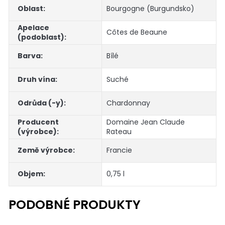
Oblast
:
Bourgogne (Burgundsko)
Apelace
Côtes de Beaune
(podoblast)
:
Barva
:
Bílé
Druh vína
:
Suché
Odrůda (-y)
:
Chardonnay
Producent
Domaine Jean Claude
(výrobce)
:
Rateau
Země výrobce
:
Francie
Objem
:
0,75 l