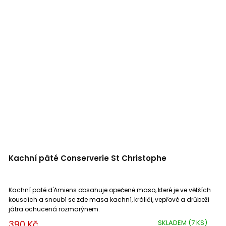
Kachní pâté Conserverie St Christophe
Kachní paté d'Amiens obsahuje opečené maso, které je ve větších
kouscích a snoubí se zde masa kachní, králičí, vepřové a drůbeží
játra ochucená rozmarýnem.
390 Kč
SKLADEM
(7 KS)