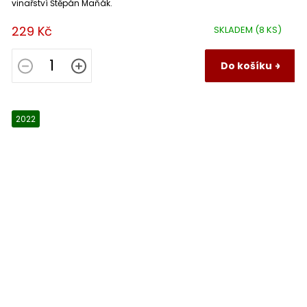
vinařství Štěpán Maňák.
229 Kč
SKLADEM
(8 KS)
Do košíku
2022