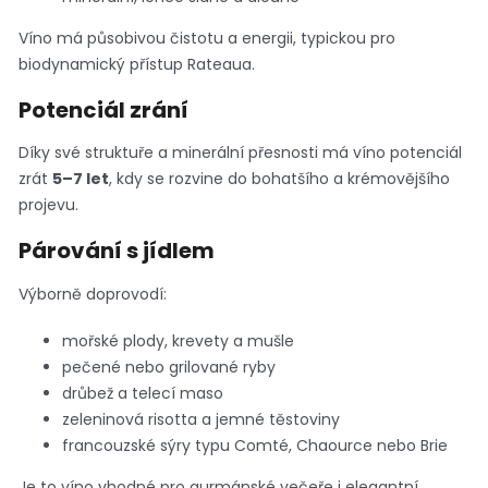
Víno má působivou čistotu a energii, typickou pro
biodynamický přístup Rateaua.
Potenciál zrání
Díky své struktuře a minerální přesnosti má víno potenciál
zrát
5–7 let
, kdy se rozvine do bohatšího a krémovějšího
projevu.
Párování s jídlem
Výborně doprovodí:
mořské plody, krevety a mušle
pečené nebo grilované ryby
drůbež a telecí maso
zeleninová risotta a jemné těstoviny
francouzské sýry typu Comté, Chaource nebo Brie
Je to víno vhodné pro gurmánské večeře i elegantní