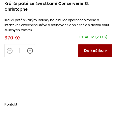
Králičí pâté se švestkami Conserverie St
Christophe
Králičí paté s velkými kousky na cibulce opečeného masa v
intenzivně okořeněné šťávě a rafinovaně doplněné o sladkou chuť
sušených švestek.
370 Kč
SKLADEM
(28 KS)
Do košíku
Z
á
p
a
Kontakt
t
í