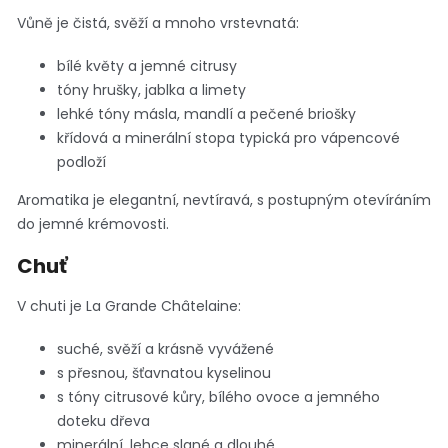
Vůně je čistá, svěží a mnoho vrstevnatá:
bílé květy a jemné citrusy
tóny hrušky, jablka a limety
lehké tóny másla, mandlí a pečené briošky
křídová a minerální stopa typická pro vápencové
podloží
Aromatika je elegantní, nevtíravá, s postupným otevíráním
do jemné krémovosti.
Chuť
V chuti je La Grande Châtelaine:
suché, svěží a krásně vyvážené
s přesnou, šťavnatou kyselinou
s tóny citrusové kůry, bílého ovoce a jemného
doteku dřeva
minerální, lehce slané a dlouhé