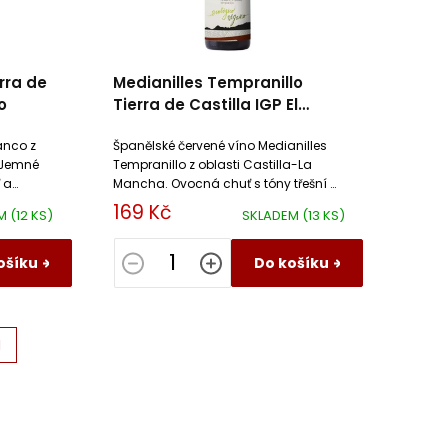
rra de
Medianilles Tempranillo
o
Tierra de Castilla IGP El
Progreso
anco z
Španělské červené víno Medianilles
 Jemné
Tempranillo z oblasti Castilla-La
 a
Mancha. Ovocná chuť s tóny třešní a
lehkým
jemným kořením. Ideální k
169 Kč
EM
(12 KS)
SKLADEM
(13 KS)
těstovinám, drůbeži a sýrům.
ošíku
Do košíku
H