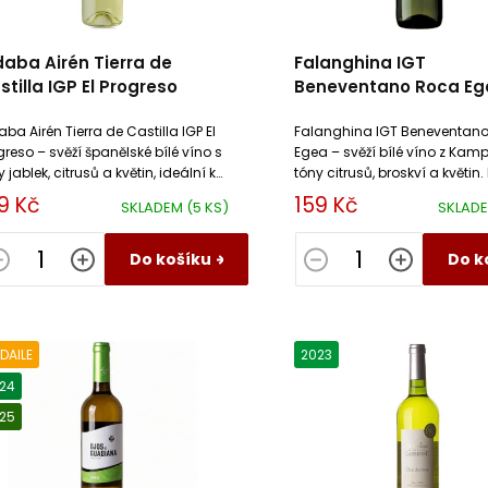
daba Airén Tierra de
Falanghina IGT
stilla IGP El Progreso
Beneventano Roca Eg
aba Airén Tierra de Castilla IGP El
Falanghina IGT Beneventan
greso – svěží španělské bílé víno s
Egea – svěží bílé víno z Kam
 jablek, citrusů a květin, ideální k
tóny citrusů, broskví a květin.
bám a salátům.
rybám a mořským plodům
9 Kč
159 Kč
SKLADEM
(5 KS)
SKLAD
Do košíku
Do k
DAILE
2023
24
25