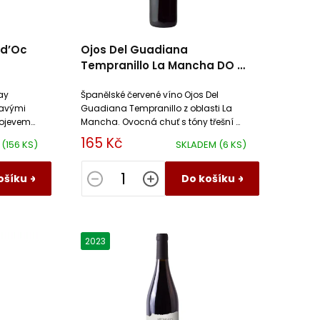
 d’Oc
Ojos Del Guadiana
Tempranillo La Mancha DO El
Progreso
ay
Španělské červené víno Ojos Del
kavými
Guadiana Tempranillo z oblasti La
rojevem
Mancha. Ovocná chuť s tóny třešní a
větů má
švestek, jemné třísloviny. Ideální k
165 Kč
M
(156 KS)
SKLADEM
(6 KS)
masu a sýrům.
ošíku
Do košíku
2023