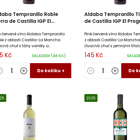
daba Tempranillo Roble
Aldaba Tempranillo Ti
erra de Castilla IGP El
de Castilla IGP El Pro
ogreso
é červené víno Aldaba Tempranillo
Plné červené víno Aldaba Tem
le z oblasti Castilla-La Mancha.
z oblasti Castilla-La Mancha
cná chuť s tóny vanilky a
Ovocná chuť s jemnými třísl
ového dřeva díky zrání v sudu.
tóny červeného ovoce a leh
5 Kč
145 Kč
SKLADEM
(46 KS)
SKLA
ální k masu a sýrům.
kořením. Ideální k masu a s
Do košíku
Do k
25
2025