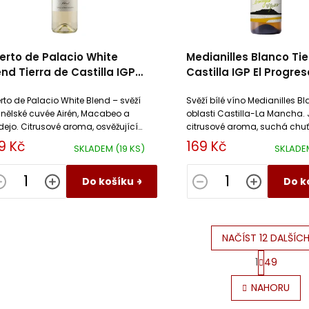
erto de Palacio White
Medianilles Blanco Tie
end Tierra de Castilla IGP
Castilla IGP El Progres
 Progreso
rto de Palacio White Blend – svěží
Svěží bílé víno Medianilles Bl
nělské cuvée Airén, Macabeo a
oblasti Castilla-La Mancha.
dejo. Citrusové aroma, osvěžující
citrusové aroma, suchá chuť
ť, skvělé k mořským plodům.
ekologický původ. Ideální k 
9 Kč
169 Kč
SKLADEM
(19 KS)
SKLAD
jídlům a letnímu posezení.
Do košíku
Do k
NAČÍST 12 DALŠÍC
S
1
49
t
O
r
v
NAHORU
á
l
n
á