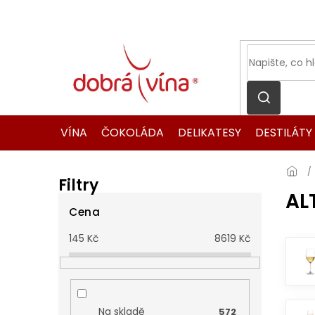
Přejít
na
obsah
VÍNA
ČOKOLÁDA
DELIKATESY
DESTILÁTY
Filtry
AL
P
o
Cena
s
145
Kč
8619
Kč
t
r
a
n
n
Na skladě
572