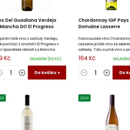
os Del Guadiana Verdejo
Chardonnay IGP Pays
 Mancha DO El Progreso
Domaine Lasserre
gantní bílé víno z odrůdy Verdejo,
Francouzské víno Chardonn
ré pochází z vinařství El Progreso v
Lasserre je bílé víno se zelen
ci španělské oblasti La Mancha
odlesky. Toto suché víno s p
exotického ovoce a bílých k
9 Kč
164 Kč
SKLADEM
(52 KS)
SKLADE
hladkou texturu.
Do košíku
Do k
24
2024