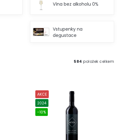
Vína bez alkoholu 0%
Vstupenky na
degustace
584
položek celkem
AKCE
2024
-10%