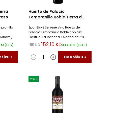
erra
Huerto de Palacio
greso
Tempranillo Roble Tierra de
Castilla IGP El Progreso
pranillo
Španělské červené víno Huerto de
.
Palacio Tempranillo Roble z oblasti
ovinami,
Castilla-La Mancha. Ovocná chuť s
kým
jemnými tóny vanilky a dubového
152,10 Kč
169 Kč
DEM
(1 KS)
SKLADEM
(16 KS)
ýrům.
dřeva. Ideální k masu a sýrům.
ošíku
Do košíku
2023