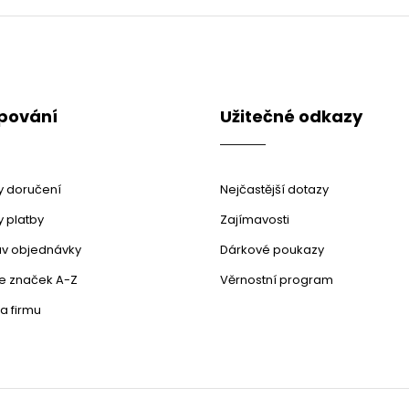
k
d
o
a
v
c
á
í
n
p
í
r
pování
Užitečné odkazy
v
k
y
v
ý
 doručení
Nejčastější dotazy
p
 platby
Zajímavosti
i
s
stav objednávky
Dárkové poukazy
u
le značek A-Z
Věrnostní program
a firmu