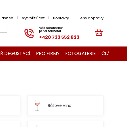
hlásit se
Vytvořit účet
Kontakty
Ceny dopravy
+420 733 552 823
NÁKUPNÍ
KOŠÍK
Ř DEGUSTACÍ
PRO FIRMY
FOTOGALERIE
ČLÁNKY O V
Růžové víno