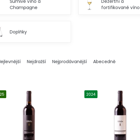
Šumivé víno a
Dezertní a
Champagne
fortifikované víno
Doplňky
ejlevnější
Nejdražší
Nejprodávanější
Abecedně
25
2024