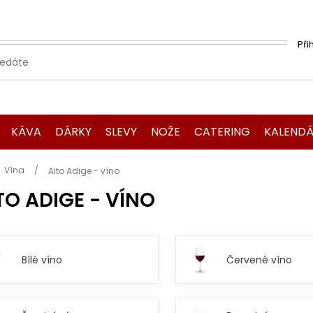
Při
KÁVA
DÁRKY
SLEVY
NOŽE
CATERING
KALENDÁ
Domů
Vína
Alto Adige - víno
TO ADIGE - VÍNO
Bílé víno
Červené víno