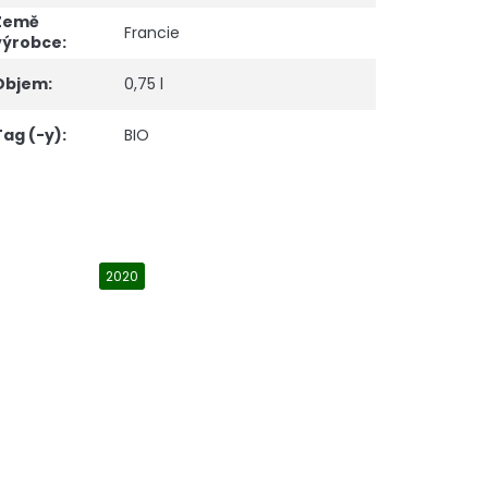
Země
Francie
výrobce
:
Objem
:
0,75 l
Tag (-y)
:
BIO
2020