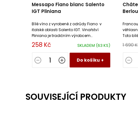
Messapo Fiano blanc Salento
Châte
IGT Pliniana
Berlo
Siffrei
Bílé víno z vyrobené z odrůdy Fiano v
Francou
italské oblasti Salento IGT. Vinařství
věhlasn
Pliniana je tradičním výrobcem
Toto bíl
oblíbeného Primitiva.
Bourbou
258 Kč
1 690 
SKLADEM
(63 KS)
produkc
Do košíku
SOUVISEJÍCÍ PRODUKTY