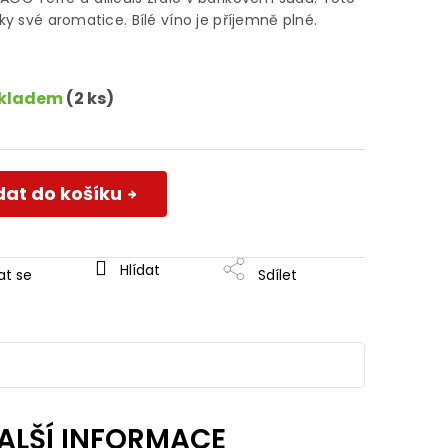
e
ky své aromatice. Bílé víno je příjemně plné.
,0
5
vězdiček.
kladem
(2 ks)
dat do košíku
Hlídat
at se
Sdílet
ALŠÍ INFORMACE