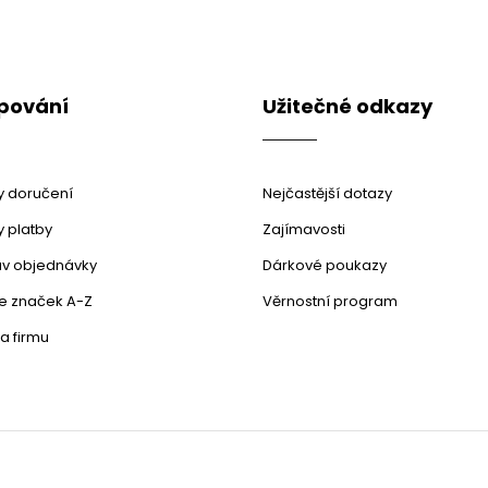
pování
Užitečné odkazy
 doručení
Nejčastější dotazy
 platby
Zajímavosti
stav objednávky
Dárkové poukazy
le značek A-Z
Věrnostní program
a firmu