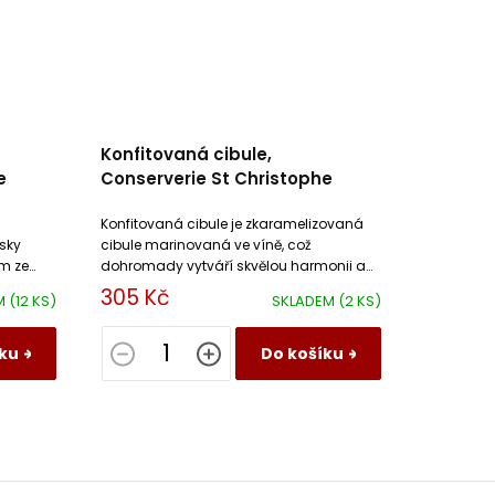
Konfitovaná cibule,
e
Conserverie St Christophe
Konfitovaná cibule je zkaramelizovaná
sky
cibule marinovaná ve víně, což
m ze
dohromady vytváří skvělou harmonii a
přímo vybízí k mnoha dalším
305 Kč
M
(12 KS)
SKLADEM
(2 KS)
kombinacím.
ku
Do košíku