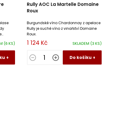
re
Rully AOC La Martelle Domaine
Roux
olase
Burgundské víno Chardonnay z apelace
ůdy
Rully je suché víno z vinařství Domaine
e
Roux.
1 124 Kč
EM
(6 KS)
SKLADEM
(3 KS)
ku
Do košíku