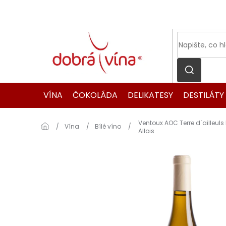
Přejít
na
obsah
VÍNA
ČOKOLÁDA
DELIKATESY
DESTILÁTY
Ventoux AOC Terre d´ailleul
Domů
Vína
Bílé víno
Allois