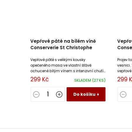
Vepřové pâté na bílém víně
Vepřo
Conserverie St Christophe
Conser
Vepřové pâté s velikými kousky
Projev t
opečeného masa ve vlastní šťávě
vesnici.
ochucené bílým vínem s intenzivní chutí i
vepřové
vůní koření.
299 Kč
299 
SKLADEM
(27 KS)
Do košíku
Z