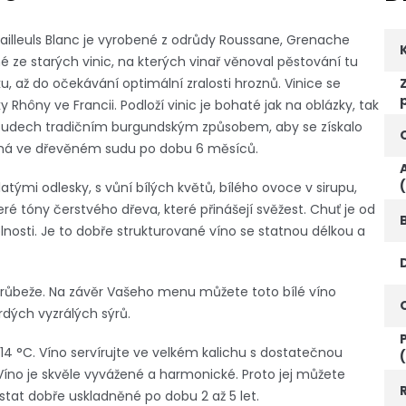
ailleuls Blanc je vyrobené z odrůdy Roussane, Grenache
é ze starých vinic, na kterých vinař věnoval pěstování tu
u, až do očekávání optimální zralosti hroznů. Vinice se
 Rhôny ve Francii. Podloží vinic je bohaté jak na oblázky, tak
ch sudech tradičním burgundským způsobem, aby se získalo
obíhá ve dřevěném sudu po dobu 6 měsíců.
latými odlesky, s vůní bílých květů, bílého ovoce v sirupu,
ré tóny čerstvého dřeva, které přinášejí svěžest. Chuť je od
nosti. Je to dobře strukturované víno se statnou délkou a
 drůbeže. Na závěr Vašeho menu můžete toto bílé víno
rdých vyzrálých sýrů.
2–14 °C. Víno servírujte ve velkém kalichu s dostatečnou
íno je skvěle vyvážené a harmonické. Proto jej můžete
tat dobře uskladněné po dobu 2 až 5 let.