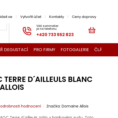
hlásit se
Vytvořit účet
Kontakty
Ceny dopravy
+420 733 552 823
NÁKUPNÍ
KOŠÍK
Ř DEGUSTACÍ
PRO FIRMY
FOTOGALERIE
ČLÁNKY O V
TERRE D´AILLEULS BLANC
ALLOIS
Průměrné
Podrobnosti hodnocení
Značka:
Domaine Allois
hodnocení
produktu
OC Terre d´ailleuls zrálo v barikovém sudu. Toto