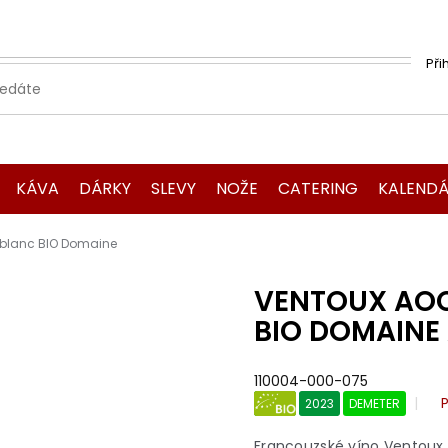
Při
KÁVA
DÁRKY
SLEVY
NOŽE
CATERING
KALENDÁ
s blanc BIO Domaine
VENTOUX AOC 
BIO DOMAINE 
110004-000-075
2023
DEMETER
BIO
Francouzské víno Ventoux A