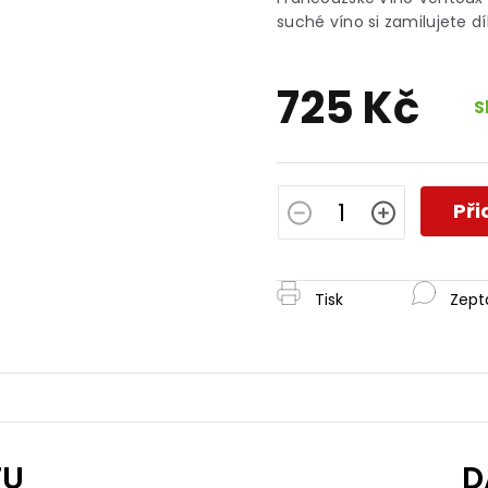
j
suché víno si zamilujete dí
0
z
725 Kč
h
S
Měrná
cena:
Při
Tisk
Zept
TU
D