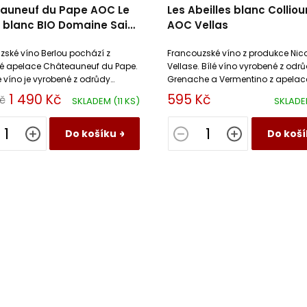
auneuf du Pape AOC Le
Les Abeilles blanc Colliou
u blanc BIO Domaine Saint
AOC Vellas
n
zské víno Berlou pochází z
Francouzské víno z produkce Nic
é apelace Châteauneuf du Pape.
Vellase. Bílé víno vyrobené z odr
é víno je vyrobené z odrůdy
Grenache a Vermentino z apelac
lenec. Suché víno z BIO
Collioure v jižní Francii.
1 490 Kč
595 Kč
Kč
SKLADEM
(11 KS)
SKLAD
e.
Do košíku
Do koší