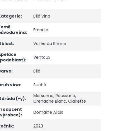
Kategorie
:
Bílé víno
Země
Francie
původu vína
:
Oblast
:
Vallée du Rhône
Apelace
Ventoux
(podoblast)
:
Barva
:
Bílé
Druh vína
:
Suché
Marsanne
,
Roussane
,
Odrůda (-y)
:
Grenache Blanc
,
Clairette
Producent
Domaine Allois
(výrobce)
:
Ročník
:
2023