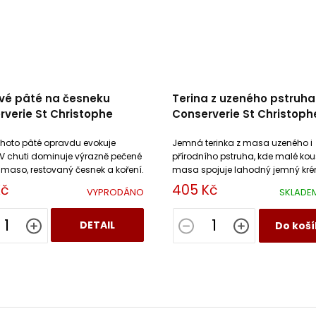
vé pâté na česneku
Terina z uzeného pstruha
verie St Christophe
Conserverie St Christoph
ohoto pâté opravdu evokuje
Jemná terinka z masa uzeného i
 V chuti dominuje výrazně pečené
přírodního pstruha, kde malé kou
 maso, restovaný česnek a koření.
masa spojuje lahodný jemný kré
smetany a vajec.
Kč
405 Kč
VYPRODÁNO
SKLADE
DETAIL
Do koší