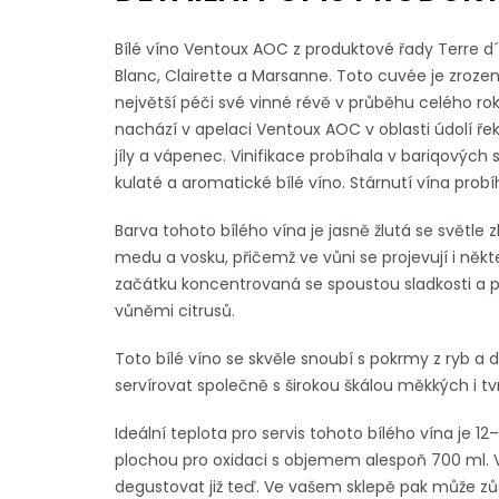
Bílé víno Ventoux AOC z produktové řady Terre d´
Blanc, Clairette a Marsanne. Toto cuvée je zrozen
největší péči své vinné révě v průběhu celého rok
nachází v apelaci Ventoux AOC v oblasti údolí řeky
jíly a vápenec. Vinifikace probíhala v bariqový
kulaté a aromatické bílé víno. Stárnutí vína pr
Barva tohoto bílého vína je jasně žlutá se světle z
medu a vosku, přičemž ve vůni se projevují i někte
začátku koncentrovaná se spoustou sladkosti a pl
vůněmi citrusů.
Toto bílé víno se skvěle snoubí s pokrmy z ryb a
servírovat společně s širokou škálou měkkých i tv
Ideální teplota pro servis tohoto bílého vína je 1
plochou pro oxidaci s objemem alespoň 700 ml. V
degustovat již teď. Ve vašem sklepě pak může zůs