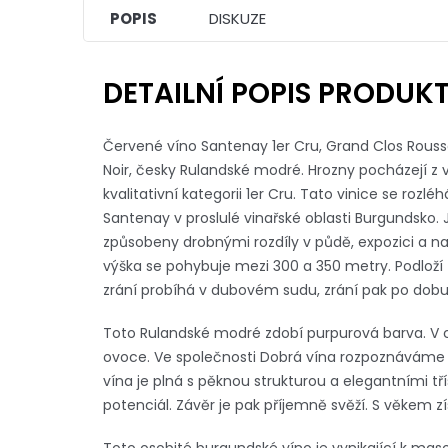
POPIS
DISKUZE
DETAILNÍ POPIS PRODUK
Červené víno Santenay 1er Cru, Grand Clos Rouss
Noir, česky Rulandské modré. Hrozny pocházejí z v
kvalitativní kategorii 1er Cru. Tato vinice se roz
Santenay v proslulé vinařské oblasti Burgundsko.
způsobeny drobnými rozdíly v půdě, expozici a 
výška se pohybuje mezi 300 a 350 metry. Podloží t
zrání probíhá v dubovém sudu, zrání pak po dobu
Toto Rulandské modré zdobí purpurová barva. V 
ovoce. Ve společnosti Dobrá vína rozpoznáváme
vína je plná s pěknou strukturou a elegantními tří
potenciál. Závěr je pak příjemně svěží. S věkem zí