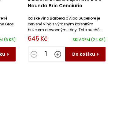
Naunda Bric Cenciurio
vené
Italské víno Barbera d'Alba Superiore je
ine Gros
červené víno s výrazným kořenitým
buketem a ovocnými tóny. Toto suché
víno má harmonické taniny s vanilkou
645 Kč
EM
(5 KS)
SKLADEM
(24 KS)
v dochuti.
ku
Do košíku