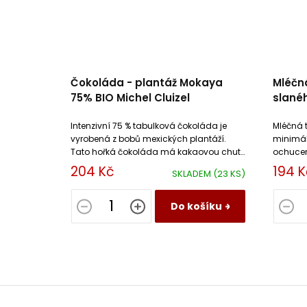
Čokoláda - plantáž Mokaya
Mléčn
75% BIO Michel Cluizel
slané
Cluize
Intenzivní 75 % tabulková čokoláda je
Mléčná 
vyrobená z bobů mexických plantáží.
minimál
Tato hořká čokoláda má kakaovou chutí
ochucen
s dochutí čerstvého a sušeného
slaném 
204 Kč
194 K
SKLADEM
(23 KS)
exotického ovoce.
Do košíku
Z
á