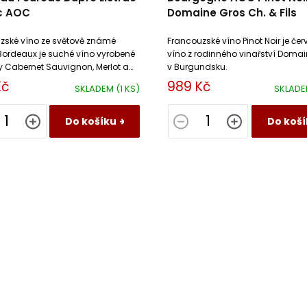
c AOC
Domaine Gros Ch. & Fils
zské víno ze světově známé
Francouzské víno Pinot Noir je čer
 Bordeaux je suché víno vyrobené
víno z rodinného vinařství Doma
y Cabernet Sauvignon, Merlot a
v Burgundsku.
dot.
Kč
989 Kč
SKLADEM
(1 KS)
SKLAD
Do košíku
Do koší