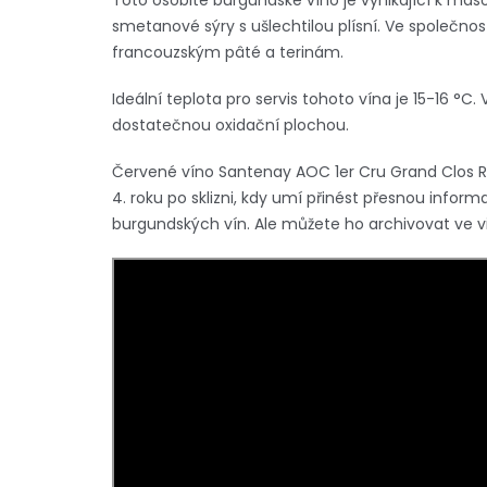
Toto osobité burgundské víno je vynikající k ma
smetanové sýry s ušlechtilou plísní. Ve společno
francouzským pâté a terinám.
Ideální teplota pro servis tohoto vína je 15-16 °C.
dostatečnou oxidační plochou.
Červené víno Santenay AOC 1er Cru Grand Clos 
4. roku po sklizni, kdy umí přinést přesnou info
burgundských vín. Ale můžete ho archivovat ve vin