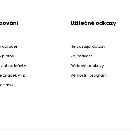
pování
Užitečné odkazy
 doručení
Nejčastější dotazy
 platby
Zajímavosti
stav objednávky
Dárkové poukazy
le značek A-Z
Věrnostní program
a firmu