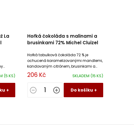
ž La
Hořká čokoláda s malinami a
l
brusinkami 72% Michel Cluizel
Hořká tabulková čokoláda 72 % je
a
ochucená karamelizovanými mandlemi,
kandovaným citrónem, brusinkami a
tóny
sušenými malinami.
206 Kč
EM
(5 KS)
SKLADEM
(15 KS)
ku
Do košíku