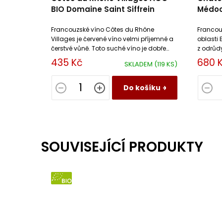
BIO Domaine Saint Siffrein
Médo
Francouzské víno Côtes du Rhône
Francou
Villages je červené víno velmi příjemné a
oblasti
čerstvé vůně. Toto suché víno je dobře
z odrůd
strukturované s výraznějšími tříslovinami.
Petit Ver
435 Kč
680 
SKLADEM
(119 KS)
Do košíku
SOUVISEJÍCÍ PRODUKTY
BIO