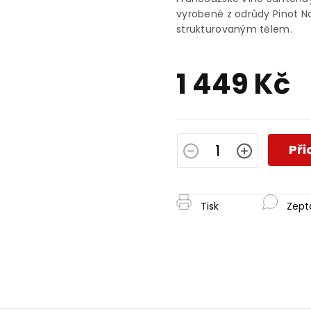
je
vyrobené z odrůdy Pinot N
0,0
strukturovaným tělem.
z
5
hvězdiček.
1 449 Kč
Měrná
cena:
Při
Tisk
Zept