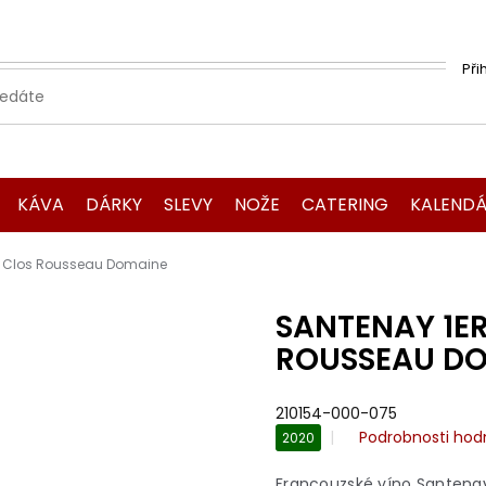
Při
KÁVA
DÁRKY
SLEVY
NOŽE
CATERING
KALENDÁ
d Clos Rousseau Domaine
SANTENAY 1E
ROUSSEAU D
210154-000-075
Průměrné
Podrobnosti hod
2020
hodnocení
produktu
Francouzské víno Santenay