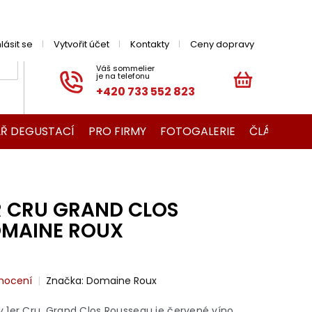
hlásit se
Vytvořit účet
Kontakty
Ceny dopravy
+420 733 552 823
NÁKUPNÍ
KOŠÍK
Ř DEGUSTACÍ
PRO FIRMY
FOTOGALERIE
ČLÁNKY O V
R CRU GRAND CLOS
OMAINE ROUX
nocení
Značka:
Domaine Roux
 1er Cru, Grand Clos Rousseau je červené víno