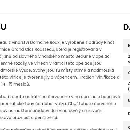
TU
D
eau z vinařství Domaine Roux je vyrobené z odrůdy Pinot
inice Grand Clos Rousseau, která je registrovaná v
léhá jižně od slavného vinařského města Beaune v apelaci
 Jemné rozdíly ve vínech v rámci této apelace jsou
nadmořské výšce. Svahy jsou tu místy strmé a nadmořská
éto vinice je tvořené jíly a vápencem. Tradiční vinifikace a
 14 -15 měsíců.
chuti tohoto unikátního červeného vína dominuje bobulové
 aromatické tóny černého rybízu. Chuť tohoto červeného
slovinami, které předpovídají vínu skvělý archivační
skává pružnost a persistenci.