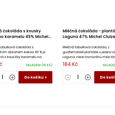
á čokoláda s kousky
Mléčná čokoláda - plantá
ho karamelu 45% Michel
Laguna 47% Michel Cluize
l
tabulková čokoláda s
Mléčná tabulková čokoláda, z
ním obsahem kakaa 45 % je
guatemalské plantáže u jezera L
á s kousíčky karamelu na
Laguna, nese rovnováhu mezi tóny
másle.
cappuccina a horké čokolády s 
č
184 Kč
SKLADEM
(15 KS)
SKLAD
lískových ořechů a toastu.
Do košíku
Do koší