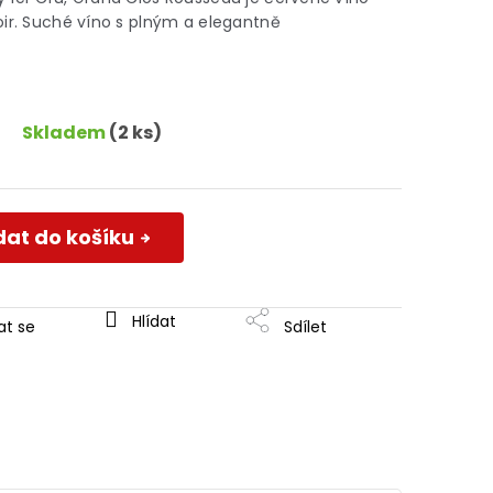
oir. Suché víno s plným a elegantně
Skladem
(2 ks)
dat do košíku
Hlídat
at se
Sdílet