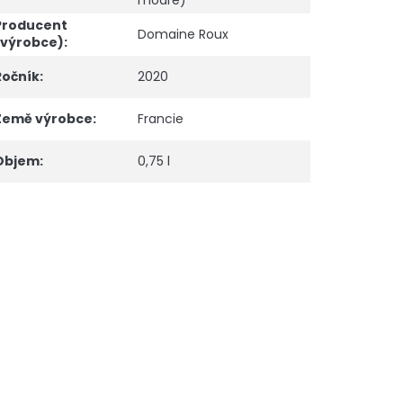
modré)
Producent
Domaine Roux
(výrobce)
:
Ročník
:
2020
Země výrobce
:
Francie
Objem
:
0,75 l