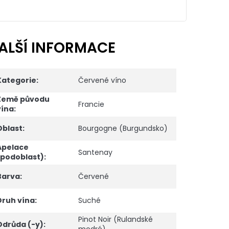
ALŠÍ INFORMACE
Kategorie
:
Červené víno
Země původu
Francie
vína
:
Oblast
:
Bourgogne (Burgundsko)
Apelace
Santenay
(podoblast)
:
Barva
:
Červené
Druh vína
:
Suché
Pinot Noir (Rulandské
Odrůda (-y)
: