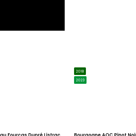
2018
2023
au Fourcas Dupré Listrac
Bourgogne AOC Pinot Noi