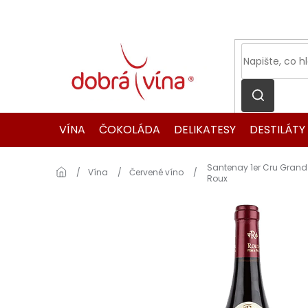
Přejít
na
obsah
VÍNA
ČOKOLÁDA
DELIKATESY
DESTILÁTY
Santenay 1er Cru Gran
Domů
Vína
Červené víno
Roux