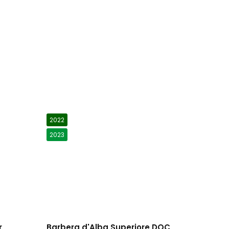
2022
2023
r
Barbera d'Alba Superiore DOC