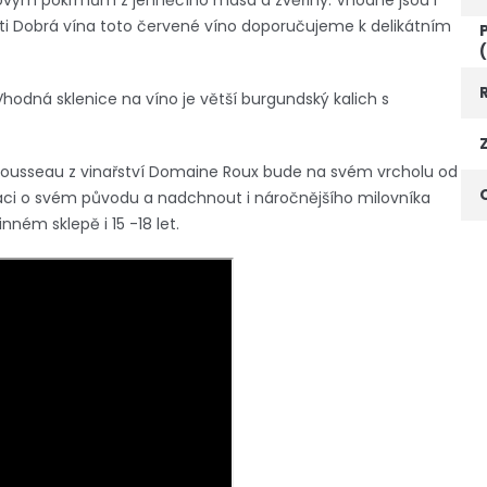
sovým pokrmům z jehněčího masa a zvěřiny. Vhodné jsou i
sti Dobrá vína toto červené víno doporučujeme k delikátním
 Vhodná sklenice na víno je větší burgundský kalich s
Rousseau z vinařství Domaine Roux bude na svém vrcholu od
rmaci o svém původu a nadchnout i náročnějšího milovníka
ném sklepě i 15 -18 let.