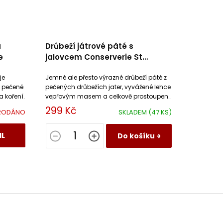
u
Drůbeží játrové pâté s
e
jalovcem Conserverie St
Christophe
je
Jemné ale přesto výrazné drůbeží pâté z
ě pečené
pečených drůbežích jater, vyvážené lehce
 koření.
vepřovým masem a celkově prostoupené
chutí jalovce.
299 Kč
RODÁNO
SKLADEM
(47 KS)
IL
Do košíku