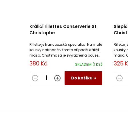
Králičí rillettes Conserverie St
Slepič
Christophe
Chris
Rillette je francouzská specialita. Na malé
Rillette
kousky natrhané v tomto případě králičí
kousky n
maso. Chuť masa je zvýrazněná pouze
maso. C
výpekem z vepřového masa, solí a
výpekem
380 Kč
325 
SKLADEM
(1 KS)
pepřem.
pepřem.
Do košíku
Z
á
p