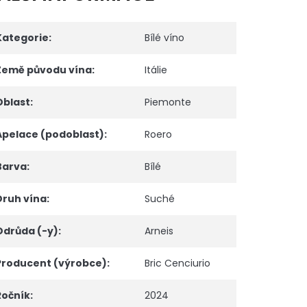
Kategorie
:
Bílé víno
Země původu vína
:
Itálie
Oblast
:
Piemonte
Apelace (podoblast)
:
Roero
Barva
:
Bílé
Druh vína
:
Suché
Odrůda (-y)
:
Arneis
Producent (výrobce)
:
Bric Cenciurio
Ročník
:
2024