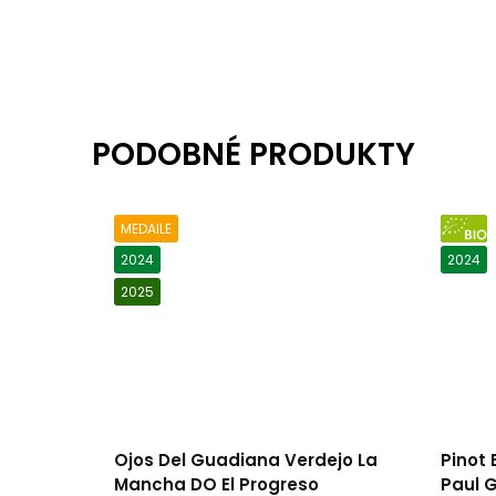
MEDAILE
BIO
2024
2024
2025
Ojos Del Guadiana Verdejo La
Pinot
Mancha DO El Progreso
Paul G