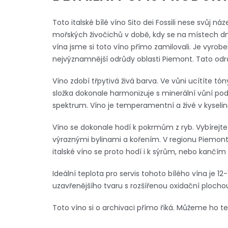
Toto italské bílé víno Sito dei Fossili nese svůj ná
mořských živočichů v době, kdy se na místech d
vína jsme si toto víno přímo zamilovali. Je vyrobe
nejvýznamnější odrůdy oblasti Piemont. Tato odrů
Víno zdobí třpytivá živá barva. Ve vůni ucítíte tó
složka dokonale harmonizuje s minerální vůní pod
spektrum. Víno je temperamentní a živé v kyselin
Víno se dokonale hodí k pokrmům z ryb. Vybírejte
výraznými bylinami a kořením. V regionu Piemont
italské víno se proto hodí i k sýrům, nebo kančím 
Ideální teplota pro servis tohoto bílého vína je 1
uzavřenějšího tvaru s rozšířenou oxidační plocho
Toto víno si o archivaci přímo říká. Můžeme ho te