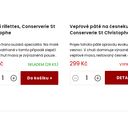
í rillettes, Conserverie St
Vepřové pâté na česnek
tophe
Conserverie St Christoph
 je francouzská specialita. Na malé
Projev tohoto pâté opravdu evoku
atrhané v tomto případě slepičí
vesnici. V chuti dominuje výrazn
huť masa je zvýrazněná pouze
vepřové maso, restovaný česnek a
 ze slepičího masa, solí a
Kč
299 Kč
SKLADEM
(26 KS)
VYP
DETA
Do košíku