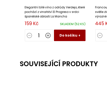
Elegantní bílé víno z odrůdy Verdejo, které
Francouz
pochází z vinařství El Progreso v srdci
světle z
španělské oblasti La Mancha
výrazné
svěžest
159 Kč
445 
SKLADEM
(52 KS)
texturou
Do košíku
SOUVISEJÍCÍ PRODUKTY