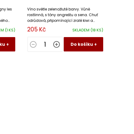
gny les
Víno světle zelenožluté barvy. Vůně
rostlinná, s tóny angreštu a sena. Chuť
ného
odrůdová, připomínající zralé kiwi a
angrešt. Dochuť středně dlouhá.
205 Kč
EM
(1 KS)
SKLADEM
(18 KS)
ku
Do košíku