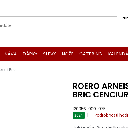
Při
KÁVA
DÁRKY
SLEVY
NOŽE
CATERING
KALENDÁ
ssili Bric
ROERO ARNEIS
BRIC CENCIUR
120056-000-075
Průměrné
Podrobnosti hod
2024
hodnocení
produktu
Italské víno Sito dei Fossil