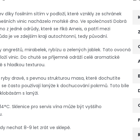
zev díky fosilním sítím v podloží, které vznikly ze schránek
nešních vinic nacházelo mořské dno. Ve společnosti Dobrá
no z jedné odrůdy, které se říká Arneis, a patří mezi
da je ve zdejším kraji autochtonní, tedy původní.
ny angreštů, mirabelek, rybízu a zelených jablek. Tato ovocná
loží vinic. Do chutě se příjemně odráží celé aromatické
ě s hladkou texturou.
 ryby dravé, s pevnou strukturou masa, které dochutíte
 se často používají lanýže k dochucování pokrmů. Toto bíle
klobásám s lanýži.
2-14°C. Sklenice pro servis vína může být vyššího
u.
dy nechat 8-9 let zrát ve sklepě.