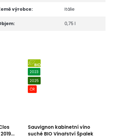
Země výrobce
:
Itálie
Objem
:
0,75 l
BIO
2023
2025
ČR
Clos
Sauvignon kabinetní víno
 2019
suché BIO Vinařství Špalek