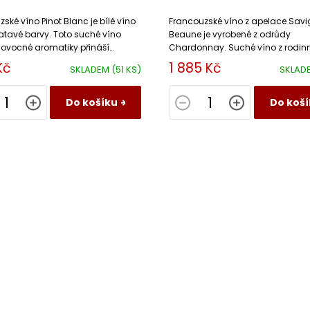
Domaine Julien Gros
ské víno Pinot Blanc je bílé víno
Francouzské víno z apelace Savi
latavé barvy. Toto suché víno
Beaune je vyrobené z odrůdy
 ovocné aromatiky přináší
Chardonnay. Suché víno z rodin
 citrusů s vyváženou ovocnou
vinařství v Burgundsku.
Kč
1 885 Kč
SKLADEM
(51 KS)
SKLAD
.
Do košíku
Do koší