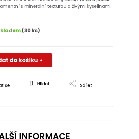
amentní s minerální texturou a živými kyselinami.
Skladem
(30 ks)
dat do košíku
Hlídat
at se
Sdílet
ALŠÍ INFORMACE