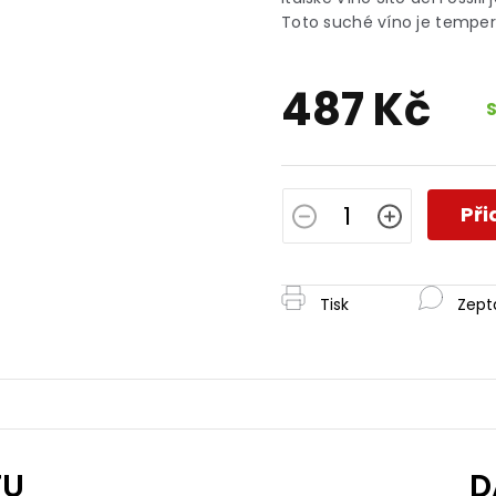
je
Toto suché víno je temper
0,0
z
5
487 Kč
hvězdiček.
Měrná
cena:
Při
Tisk
Zept
TU
D