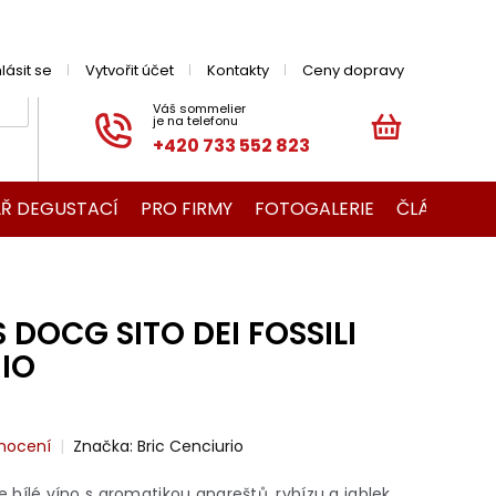
hlásit se
Vytvořit účet
Kontakty
Ceny dopravy
+420 733 552 823
NÁKUPNÍ
KOŠÍK
Ř DEGUSTACÍ
PRO FIRMY
FOTOGALERIE
ČLÁNKY O V
 DOCG SITO DEI FOSSILI
IO
nocení
Značka:
Bric Cenciurio
i je bílé víno s aromatikou angreštů, rybízu a jablek.