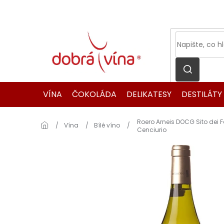
Přejít
na
obsah
VÍNA
ČOKOLÁDA
DELIKATESY
DESTILÁTY
Roero Arneis DOCG Sito dei Fo
Domů
Vína
Bílé víno
Cenciurio