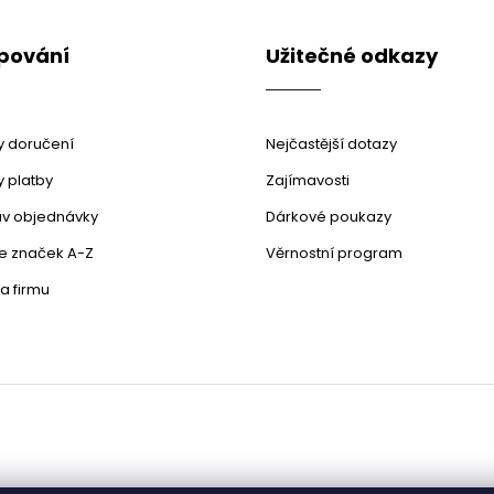
pování
Užitečné odkazy
 doručení
Nejčastější dotazy
 platby
Zajímavosti
stav objednávky
Dárkové poukazy
le značek A-Z
Věrnostní program
a firmu