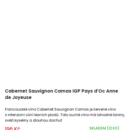
Cabernet Sauvignon Camas IGP Pays d’Oc Anne
de Joyeuse
Francouzské víno Cabernet Sauvignon Camas je červené víno
s intenzivní vůní lesních plodů. Toto suché víno má lahodné taniny,
svěží kyseliny a dlouhou dochuť.
196 Kč
SKLADEM
(12 KS)