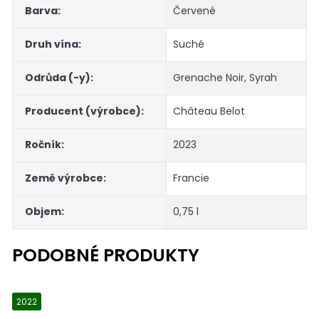
Barva
:
Červené
Druh vína
:
Suché
Odrůda (-y)
:
Grenache Noir
,
Syrah
Producent (výrobce)
:
Château Belot
Ročník
:
2023
Země výrobce
:
Francie
Objem
:
0,75 l
2022