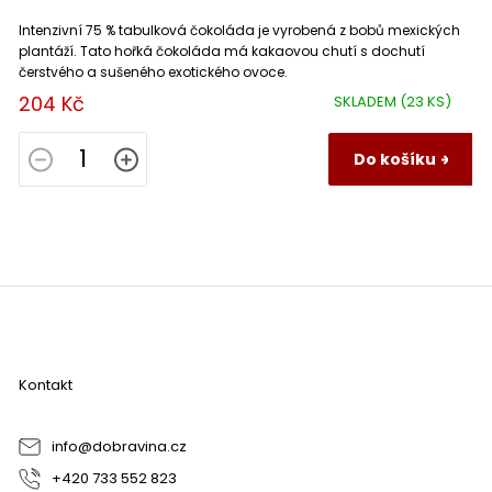
Intenzivní 75 % tabulková čokoláda je vyrobená z bobů mexických
plantáží. Tato hořká čokoláda má kakaovou chutí s dochutí
čerstvého a sušeného exotického ovoce.
204 Kč
SKLADEM
(23 KS)
Do košíku
Z
á
p
a
Kontakt
t
í
info
@
dobravina.cz
+420 733 552 823