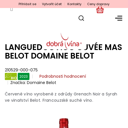
Přejít
Přihlásit se
Vytvořit účet
Kontakty
Ceny dopravy
na
obsah
NÁKUPNÍ
KOŠÍK
LANGUEDOC AOC CUVÉE MAS
BELOT DOMAINE BELOT
210529-000-075
Průměrné
Podrobnosti hodnocení
2023
hodnocení
Značka:
Domaine Belot
BIO
produktu
je
Červené víno vyrobené z odrůdy Grenach Noir a Syrah
0,0
ve vinařství Belot. Francouzské suché víno.
z
5
hvězdiček.