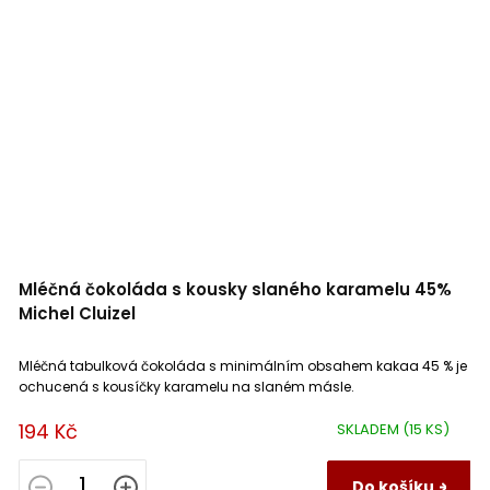
Mléčná čokoláda s kousky slaného karamelu 45%
Michel Cluizel
Mléčná tabulková čokoláda s minimálním obsahem kakaa 45 % je
ochucená s kousíčky karamelu na slaném másle.
194 Kč
SKLADEM
(15 KS)
Do košíku