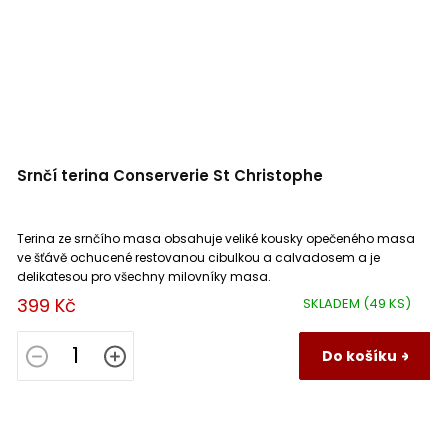
Srnčí terina Conserverie St Christophe
Terina ze srnčího masa obsahuje veliké kousky opečeného masa
ve šťávě ochucené restovanou cibulkou a calvadosem a je
delikatesou pro všechny milovníky masa.
399 Kč
SKLADEM
(49 KS)
Do košíku