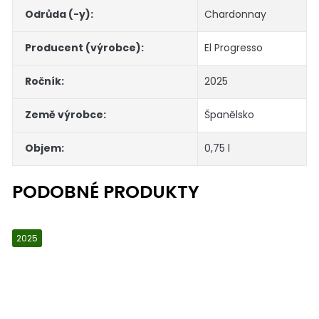
Odrůda (-y)
:
Chardonnay
Producent (výrobce)
:
El Progresso
Ročník
:
2025
Země výrobce
:
Španělsko
Objem
:
0,75 l
2025