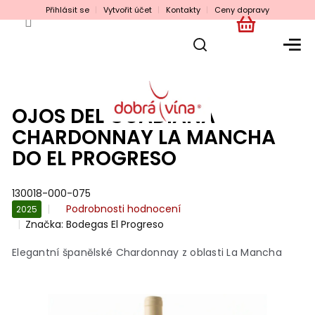
Přejít
Přihlásit se
Vytvořit účet
Kontakty
Ceny dopravy
na
obsah
NÁKUPNÍ
KOŠÍK
OJOS DEL GUADIANA
CHARDONNAY LA MANCHA
DO EL PROGRESO
130018-000-075
Průměrné
Podrobnosti hodnocení
2025
hodnocení
Značka:
Bodegas El Progreso
produktu
je
Elegantní španělské Chardonnay z oblasti La Mancha
0,0
z
5
hvězdiček.