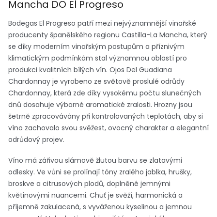
Mancha DO El Progreso
Bodegas El Progreso patří mezi nejvýznamnější vinařské
producenty španělského regionu Castilla-La Mancha, který
se díky moderním vinařským postupům a příznivým
klimatickým podmínkám stal významnou oblastí pro
produkci kvalitních bílých vín. Ojos Del Guadiana
Chardonnay je vyrobeno ze světově proslulé odrůdy
Chardonnay, která zde díky vysokému počtu slunečných
dnů dosahuje výborné aromatické zralosti. Hrozny jsou
šetrně zpracovávány při kontrolovaných teplotách, aby si
víno zachovalo svou svěžest, ovocný charakter a elegantní
odrůdový projev.
Víno má zářivou slámově žlutou barvu se zlatavými
odlesky. Ve vůni se prolínají tóny zralého jablka, hrušky,
broskve a citrusových plodů, doplněné jemnými
květinovými nuancemi. Chuť je svěží, harmonická a
příjemně zakulacená, s vyváženou kyselinou a jemnou