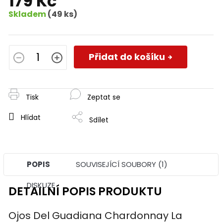
179 Kč
Skladem
(49 ks)
Měrná
cena:
Přidat do košíku
Tisk
Zeptat se
Hlídat
Sdílet
POPIS
SOUVISEJÍCÍ SOUBORY (1)
DISKUZE
DETAILNÍ POPIS PRODUKTU
Ojos Del Guadiana Chardonnay La