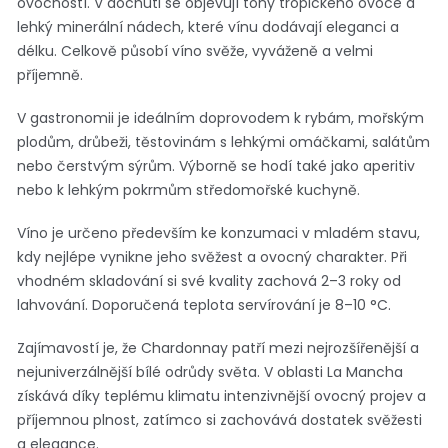
ovocností. V dochuti se objevují tóny tropického ovoce a
lehký minerální nádech, které vínu dodávají eleganci a
délku. Celkově působí víno svěže, vyváženě a velmi
příjemně.
V gastronomii je ideálním doprovodem k rybám, mořským
plodům, drůbeži, těstovinám s lehkými omáčkami, salátům
nebo čerstvým sýrům. Výborně se hodí také jako aperitiv
nebo k lehkým pokrmům středomořské kuchyně.
Víno je určeno především ke konzumaci v mladém stavu,
kdy nejlépe vynikne jeho svěžest a ovocný charakter. Při
vhodném skladování si své kvality zachová 2–3 roky od
lahvování. Doporučená teplota servírování je 8–10 °C.
Zajímavostí je, že Chardonnay patří mezi nejrozšířenější a
nejuniverzálnější bílé odrůdy světa. V oblasti La Mancha
získává díky teplému klimatu intenzivnější ovocný projev a
příjemnou plnost, zatímco si zachovává dostatek svěžesti
a elegance.