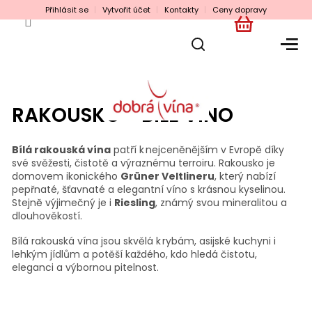
Přejít
Přihlásit se
Vytvořit účet
Kontakty
Ceny dopravy
na
obsah
NÁKUPNÍ
KOŠÍK
RAKOUSKO - BÍLÉ VÍNO
Bílá rakouská vína
patří k nejceněnějším v Evropě díky
své svěžesti, čistotě a výraznému terroiru. Rakousko je
domovem ikonického
Grüner Veltlineru
, který nabízí
pepřnaté, šťavnaté a elegantní víno s krásnou kyselinou.
Stejně výjimečný je i
Riesling
, známý svou mineralitou a
dlouhověkostí.
Bílá rakouská vína jsou skvělá k rybám, asijské kuchyni i
lehkým jídlům a potěší každého, kdo hledá čistotu,
eleganci a výbornou pitelnost.
Ř