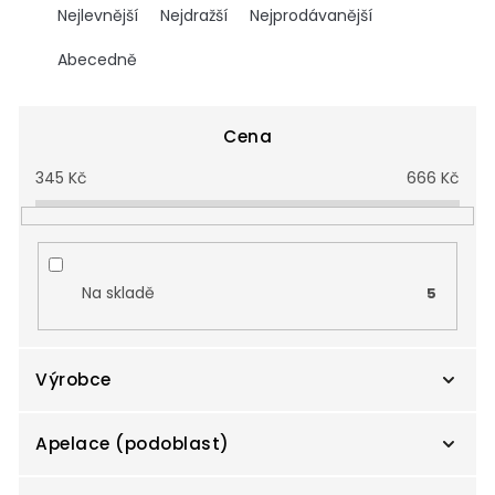
a
Nejlevnější
Nejdražší
Nejprodávanější
z
e
Abecedně
n
í
p
Cena
r
345
Kč
666
Kč
o
d
u
k
t
Na skladě
5
ů
Výrobce
Apelace (podoblast)
Agricola Pliniana s.c.a.
0