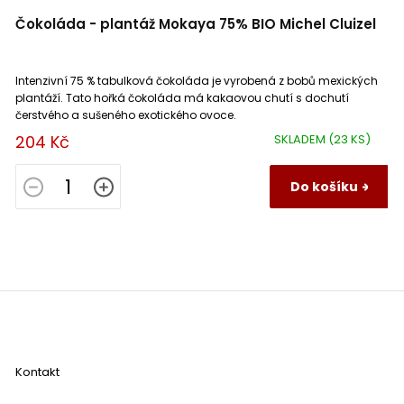
Čokoláda - plantáž Mokaya 75% BIO Michel Cluizel
Intenzivní 75 % tabulková čokoláda je vyrobená z bobů mexických
plantáží. Tato hořká čokoláda má kakaovou chutí s dochutí
čerstvého a sušeného exotického ovoce.
204 Kč
SKLADEM
(23 KS)
Do košíku
Z
á
p
a
Kontakt
t
í