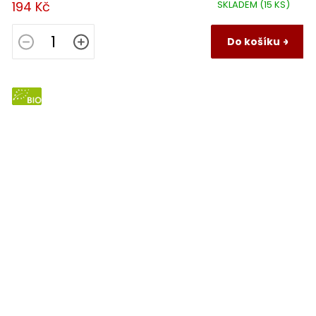
194 Kč
SKLADEM
(15 KS)
Do košíku
BIO