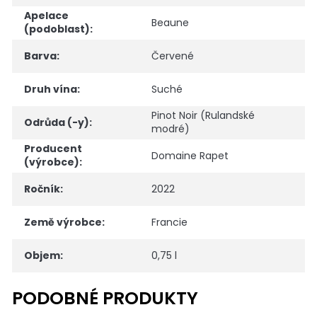
Apelace
Beaune
(podoblast)
:
Barva
:
Červené
Druh vína
:
Suché
Pinot Noir (Rulandské
Odrůda (-y)
:
modré)
Producent
Domaine Rapet
(výrobce)
:
Ročník
:
2022
Země výrobce
:
Francie
Objem
:
0,75 l