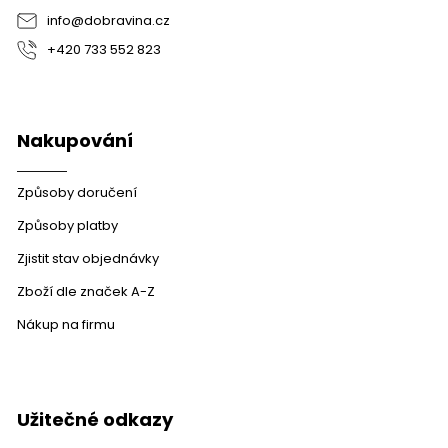
info
@
dobravina.cz
+420 733 552 823
Nakupování
Způsoby doručení
Způsoby platby
Zjistit stav objednávky
Zboží dle značek A-Z
Nákup na firmu
Užitečné odkazy