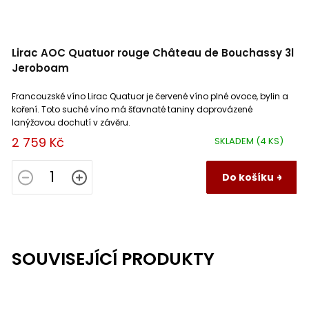
Lirac AOC Quatuor rouge Château de Bouchassy 3l
Jeroboam
Francouzské víno Lirac Quatuor je červené víno plné ovoce, bylin a
koření. Toto suché víno má šťavnaté taniny doprovázené
lanýžovou dochutí v závěru.
2 759 Kč
SKLADEM
(4 KS)
Do košíku
SOUVISEJÍCÍ PRODUKTY