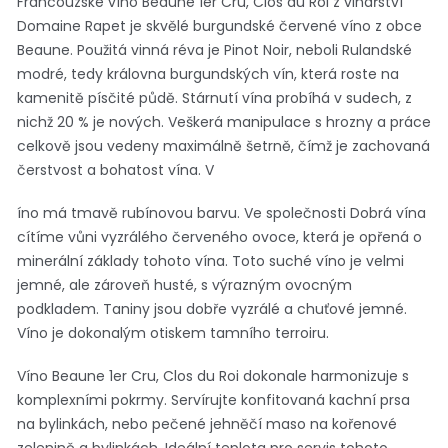
Francouzské víno Beaune 1er Cru, Clos du Roi z vinařství
Domaine Rapet je skvělé burgundské červené víno z obce
Beaune. Použitá vinná réva je Pinot Noir, neboli Rulandské
modré, tedy královna burgundských vín, která roste na
kamenitě písčité půdě. Stárnutí vína probíhá v sudech, z
nichž 20 % je nových. Veškerá manipulace s hrozny a práce
celkově jsou vedeny maximálně šetrně, čímž je zachovaná
čerstvost a bohatost vína. V
íno má tmavě rubínovou barvu. Ve společnosti Dobrá vína
cítíme vůni vyzrálého červeného ovoce, která je opřená o
minerální základy tohoto vína. Toto suché víno je velmi
jemné, ale zároveň husté, s výrazným ovocným
podkladem. Taniny jsou dobře vyzrálé a chuťové jemné.
Víno je dokonalým otiskem tamního terroiru.
Víno Beaune 1er Cru, Clos du Roi dokonale harmonizuje s
komplexními pokrmy. Servírujte konfitovaná kachní prsa
na bylinkách, nebo pečené jehněčí maso na kořenové
zelenině a bylinkách. Ideální teplota pro servis tohoto