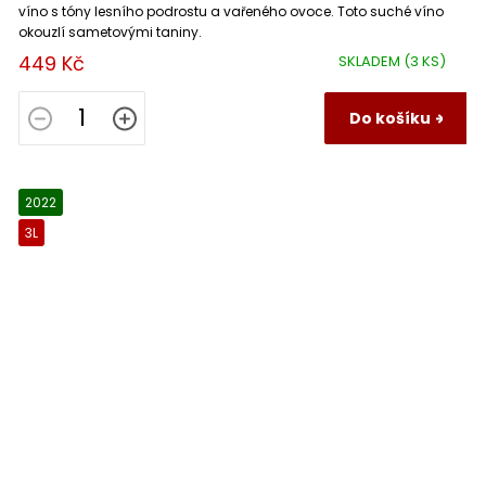
víno s tóny lesního podrostu a vařeného ovoce. Toto suché víno
okouzlí sametovými taniny.
449 Kč
SKLADEM
(3 KS)
Do košíku
2022
3L