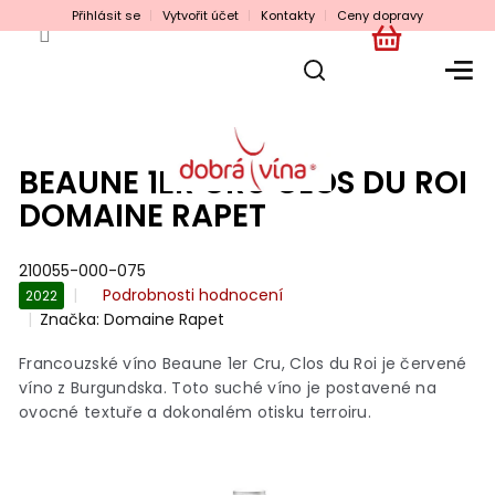
Přejít
Přihlásit se
Vytvořit účet
Kontakty
Ceny dopravy
na
obsah
NÁKUPNÍ
KOŠÍK
BEAUNE 1ER CRU CLOS DU ROI
DOMAINE RAPET
210055-000-075
Průměrné
Podrobnosti hodnocení
2022
hodnocení
Značka:
Domaine Rapet
produktu
je
Francouzské víno Beaune 1er Cru, Clos du Roi je červené
0,0
víno z Burgundska. Toto suché víno je postavené na
z
ovocné textuře a dokonalém otisku terroiru.
5
hvězdiček.