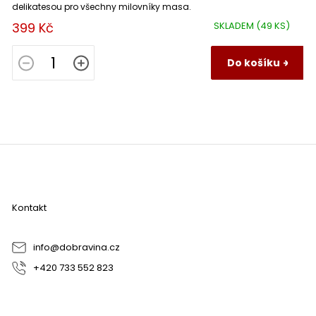
delikatesou pro všechny milovníky masa.
399 Kč
SKLADEM
(49 KS)
Do košíku
Z
á
p
a
Kontakt
t
í
info
@
dobravina.cz
+420 733 552 823