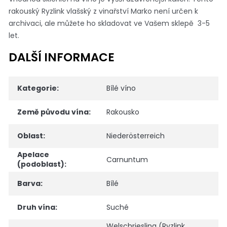
rakouský Ryzlink vlašský z vinařství Marko není určen k
archivaci, ale můžete ho skladovat ve Vašem sklepě 3-5
let.
DALŠÍ INFORMACE
Kategorie
:
Bílé víno
Země původu vína
:
Rakousko
Oblast
:
Niederösterreich
Apelace
Carnuntum
(podoblast)
:
Barva
:
Bílé
Druh vína
:
Suché
Welschriesling (Ryzlink