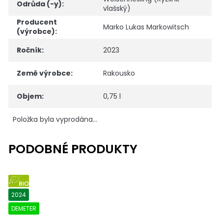
Odrůda (-y)
:
vlašský)
Producent
Marko Lukas Markowitsch
(výrobce)
:
Ročník
:
2023
Země výrobce
:
Rakousko
Objem
:
0,75 l
Položka byla vyprodána…
BIO
2024
DEMETER