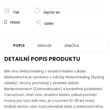
cena:
Tisk
Zeptat se
Hlídat
Sdílet
POPIS
DISKUZE
ZNAČKA
DETAILNÍ POPIS PRODUKTU
Bílé víno Welschriesling z vinařství Marko Lukase
Markowitsche je vyrobeno z odrůdy Welschriesling (Ryzling
vlašský). Hrozny pocházejí z vinařské oblasti
Niederösterreich (Dolnorakousko) a konkrétně podoblasti
Carnuntum. Stáří vinic vinařství Marko, odkud pochází
hrozny pro toto bílé víno, je v rozmezí 10-30 let stará.
Podloží těchto vinic tvoří převážně štěrk a štěrkovitá hlína.