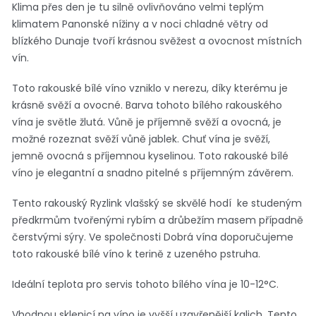
Klima přes den je tu silně ovlivňováno velmi teplým
klimatem Panonské nížiny a v noci chladné větry od
blízkého Dunaje tvoří krásnou svěžest a ovocnost místních
vín.
Toto rakouské bílé víno vzniklo v nerezu, díky kterému je
krásně svěží a ovocné. Barva tohoto bílého rakouského
vína je světle žlutá. Vůně je příjemně svěží a ovocná, je
možné rozeznat svěží vůně jablek. Chuť vína je svěží,
jemně ovocná s příjemnou kyselinou. Toto rakouské bílé
víno je elegantní a snadno pitelné s příjemným závěrem.
Tento rakouský Ryzlink vlašský se skvělé hodí ke studeným
předkrmům tvořenými rybím a drůbežím masem případně
čerstvými sýry. Ve společnosti Dobrá vína doporučujeme
toto rakouské bílé víno k terině z uzeného pstruha.
Ideální teplota pro servis tohoto bílého vína je 10-12°C.
Vhodnou sklenicí na víno je vyšší uzavřenější kalich. Tento