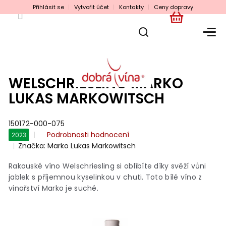
Přejít
Přihlásit se
Vytvořit účet
Kontakty
Ceny dopravy
na
obsah
NÁKUPNÍ
KOŠÍK
WELSCHRIESLING MARKO
LUKAS MARKOWITSCH
150172-000-075
Průměrné
Podrobnosti hodnocení
2023
hodnocení
Značka:
Marko Lukas Markowitsch
produktu
je
Rakouské víno Welschriesling si oblíbíte díky svěží vůni
0,0
jablek s příjemnou kyselinkou v chuti. Toto bílé víno z
z
vinařství Marko je suché.
5
hvězdiček.