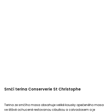
Srnčí terina Conserverie St Christophe
Terina ze srnčího masa obsahuje veliké kousky opečeného masa
ve šťávě ochucené restovanou cibulkou a calvadosem a je