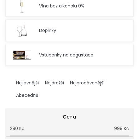
Vína bez alkoholu 0%
Doplňky
Vstupenky na degustace
Ř
a
Nejlevnější
Nejdražší
Nejprodávanější
z
e
Abecedně
n
í
p
Cena
r
290
Kč
999
Kč
o
d