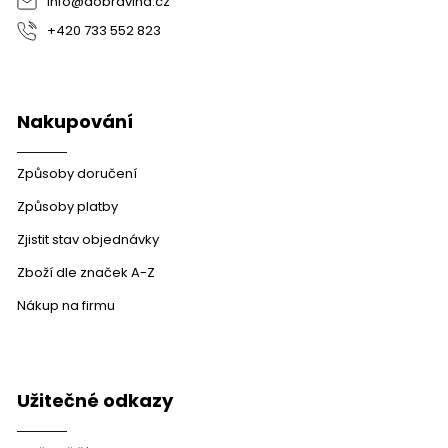
info
@
dobravina.cz
+420 733 552 823
Sannio
0
Falanghina
0
Nakupování
Způsoby doručení
Způsoby platby
Zjistit stav objednávky
Zboží dle značek A-Z
Nákup na firmu
Užitečné odkazy