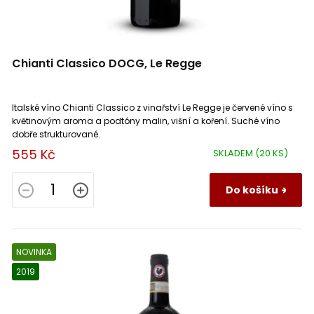
Les Frères Laffitte
0
Vertus
0
Canaiolo
1
Chianti Classico DOCG, Le Regge
Malpasso
0
Viré Clessé
0
Garnacha Tinta
0
Marko Lukas Markowitsch
0
Vouvray
Italské víno Chianti Classico z vinařství Le Regge je červené víno s
0
Savagnin
0
květinovým aroma a podtóny malin, višní a koření. Suché víno
dobře strukturované.
Mastia
0
Weinviertel
0
Poulsard
0
555 Kč
SKLADEM
(20 KS)
Maucaillou
0
Znojemská
0
Trousseau
0
Do košíku
Morini srl
0
Anjou
0
Trebbiano Soave
0
NOVINKA
Patrice Moreux
0
Terrasses du Larzac
0
Pecorino
0
2019
Paul Ginglinger
0
Côtes du Jura
0
Neuburské
0