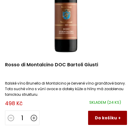
Château Haut Musset
0
Prosecco
0
Clairette
0
Château La Bastide
0
Quincy
0
Bourboulenc
0
Château La Tour Blanche
0
Reuilly
0
Macabeo
0
Château Lafargue
0
Roero
0
Trebbianello
0
Rosso di Montalcino DOC Bartoli Giusti
Château Les Fontenelles
0
Rully
0
Trebbiano Toscano
0
Château Lespault Martillac
Italské víno Brunello di Montalcino je červené víno granátové barvy.
0
Saint Aubin
0
Picardan
0
Toto suché víno s vůní ovoce a doteky kůže a hlíny má zaoblenou
tanickou strukturu.
Château Marie Plaisance
0
Saint Émilion
0
Grenache Gris
0
498 Kč
SKLADEM
(24 KS)
Château Mondazur
0
Saint Chinian
0
Sauvignon Rosé
Do košíku
0