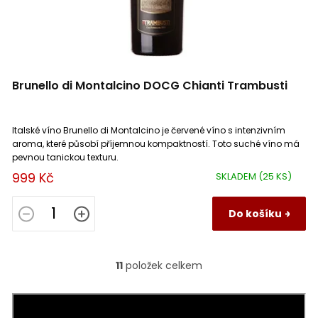
Côtes d´Auxerre
0
Saint Bris
0
Brunello di Montalcino DOCG Chianti Trambusti
Irancy
0
Bourgogne Epineuil
0
Italské víno Brunello di Montalcino je červené víno s intenzivním
aroma, které působí příjemnou kompaktností. Toto suché víno má
pevnou tanickou texturu.
La Mancha
0
999 Kč
SKLADEM
(25 KS)
Luberon
0
Do košíku
Rubicone IGP
0
11
položek celkem
O
Gualchiera
v
0
l
á