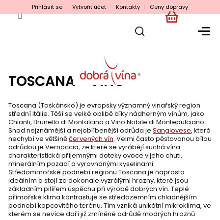
Přejít
Přihlásit se
Vytvořit účet
Kontakty
Ceny dopravy
na
obsah
NÁKUPNÍ
KOŠÍK
TOSCANA - VÍNO
Toscana (Toskánsko) je evropsky významný vinařský region
střední Itálie. Těší se velké oblibě díky nádherným vínům, jako
Chianti, Brunello di Montalcino a Vino Nobile di Montepulciano.
Snad nejznámější a nejoblíbenější odrůda je
Sangiovese
, která
nechybí ve většině
červených vín
. Velmi často pěstovanou bílou
odrůdou je Vernaccia, ze které se vyrábějí suchá vína
charakteristická příjemnými doteky ovoce v jeho chuti,
minerálním pozadí a vyrovnanými kyselinami.
Středommořské podnebí regionu Toscana je naprosto
ideálním a stojí za dokonale vyzrálými hrozny, které jsou
základním pilířem úspěchu při výrobě dobrých vín. Teplé
přímořské klima kontrastuje se středozemním chladnějším
podnebí kopcovitého terénu. Tím vzniká unikátní mikroklima, ve
kterém se nevíce daří již zmíněné odrůdě modrých hroznů