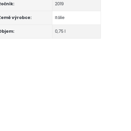
Ročník
:
2019
Země výrobce
:
Itálie
Objem
:
0,75 l