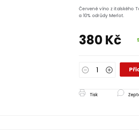
hodnocení
produktu
Červené víno z italského 
je
a 10% odrůdy Merlot.
0,0
z
5
380 Kč
hvězdiček.
Měrná
cena:
Při
Tisk
Zept