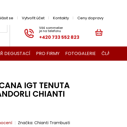
hlásit se
Vytvořit účet
Kontakty
Ceny dopravy
+420 733 552 823
NÁKUPNÍ
KOŠÍK
Ř DEGUSTACÍ
PRO FIRMY
FOTOGALERIE
ČLÁNKY O V
SCANA IGT TENUTA
ANDORLI CHIANTI
nocení
Značka:
Chianti Trambusti