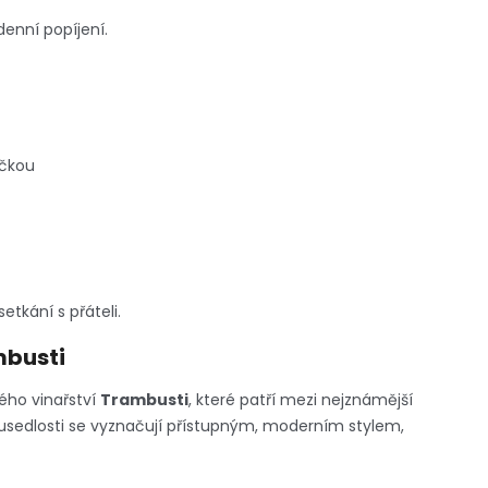
denní popíjení.
áčkou
etkání s přáteli.
mbusti
kého vinařství
Trambusti
, které patří mezi nejznámější
o usedlosti se vyznačují přístupným, moderním stylem,