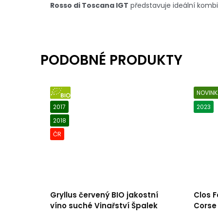
Rosso di Toscana IGT
představuje ideální kombin
NOVINK
BIO
2017
2023
2018
ČR
Gryllus červený BIO jakostní
Clos F
víno suché Vinařství Špalek
Corse