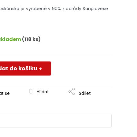
Toskánska je vyrobené v 90% z odrůdy Sangiovese
Skladem
(118 ks)
dat do košíku
Hlídat
at se
Sdílet