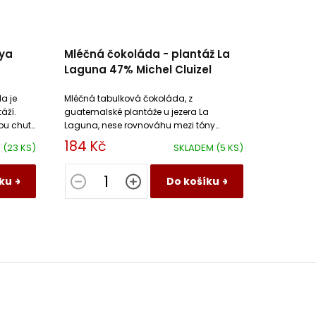
aya
Mléčná čokoláda - plantáž La
Laguna 47% Michel Cluizel
a je
Mléčná tabulková čokoláda, z
áží.
guatemalské plantáže u jezera La
ou chutí
Laguna, nese rovnováhu mezi tóny
cappuccina a horké čokolády s tóny
184 Kč
M
(23 KS)
SKLADEM
(5 KS)
lískových ořechů a toastu.
ku
Do košíku