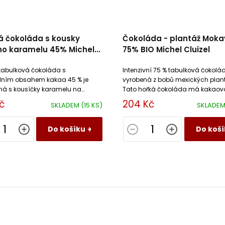
á čokoláda s kousky
Čokoláda - plantáž Mok
ho karamelu 45% Michel
75% BIO Michel Cluizel
l
tabulková čokoláda s
Intenzivní 75 % tabulková čokolád
ním obsahem kakaa 45 % je
vyrobená z bobů mexických plant
á s kousíčky karamelu na
Tato hořká čokoláda má kakaov
másle.
s dochutí čerstvého a sušeného
č
204 Kč
SKLADEM
(15 KS)
SKLADE
exotického ovoce.
Do košíku
Do koší