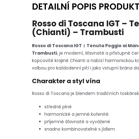
DETAILNÍ POPIS PRODUK
Rosso di Toscana IGT – T
(Chianti) – Trambusti
Rosso di Toscana IGT
z
Tenuta Poggio ai Mand
Trambusti
, je moderní, šťavnaté a přístupné č
kopcovité krajině Chianti a nabízí harmonickou k
volbou pro každodenní pití i jako vstupní brána d
Charakter a styl vína
Rosso di Toscana je blendem tradičních toskánský
středně plné
harmonické a jemně kořenité
příjemně šťavnaté a vyvážené
snadno kombinovatelné s jídlem