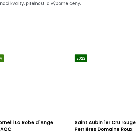
aci kvality, pitelnosti a výborné ceny.
A
2022
ornelli La Robe d´Ange
Saint Aubin 1er Cru rouge
 AOC
Perriéres Domaine Roux