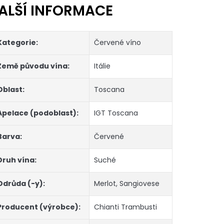
ALŠÍ INFORMACE
Kategorie
:
Červené víno
Země původu vína
:
Itálie
Oblast
:
Toscana
Apelace (podoblast)
:
IGT Toscana
Barva
:
Červené
Druh vína
:
Suché
Odrůda (-y)
:
Merlot
,
Sangiovese
Producent (výrobce)
:
Chianti Trambusti