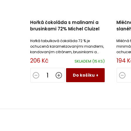
Hořká čokoláda s malinami a
Mléčn
brusinkami 72% Michel Cluizel
slané
Cluize
Hořká tabulková čokoláda 72 % je
Mléčná 
ochucená karamelizovanými mandlemi,
minimál
kandovaným citrónem, brusinkami a
ochucen
sušenými malinami.
slaném 
206 Kč
194 K
SKLADEM
(15 KS)
Do košíku
Z
á
p