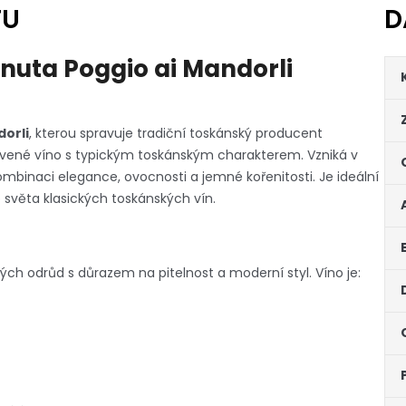
TU
D
enuta Poggio ai Mandorli
orli
, kterou spravuje tradiční toskánský producent
ervené víno s typickým toskánským charakterem. Vzniká v
ombinaci elegance, ovocnosti a jemné kořenitosti. Je ideální
o světa klasických toskánských vín.
ch odrůd s důrazem na pitelnost a moderní styl. Víno je: