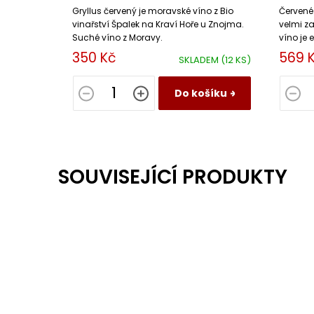
Gryllus červený je moravské víno z Bio
Červené
vinařství Špalek na Kraví Hoře u Znojma.
velmi z
Suché víno z Moravy.
víno je 
350 Kč
569 
SKLADEM
(12 KS)
Do košíku
SOUVISEJÍCÍ PRODUKTY