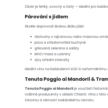
Závěr je lehký, ovocný a čistý — ideální pro každo
Párování s jídlem
Skvěle doprovodí širokou škálu jídel:
těstoviny s rajčatovou nebo masovou om
pizza a středomořská kuchyně
grilovaná zelenina a saláty
lehčí masa a uzeniny
sýry střední intenzity
Ideální víno na každodenní stůl i k neformálnímu s
Tenuta Poggio ai Mandorli & Tra
Tenuta Poggio ai Mandorli
je součástí historic
rodinné producenty v oblasti Chianti. Vína z tét
čistotou a věrností toskánskému terroiru.