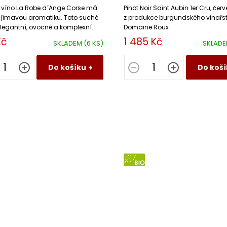
 víno La Robe d´Ange Corse má
Pinot Noir Saint Aubin 1er Cru, čer
ajímavou aromatiku. Toto suché
z produkce burgundského vinařst
elegantní, ovocné a komplexní.
Domaine Roux
Kč
1 485 Kč
SKLADEM
(6 KS)
SKLAD
Do košíku
Do koší
BIO