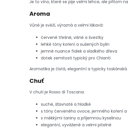
Je to víno, které se pije velmi lehce, ale přitom n
Aroma
Vůně je svěží, výrazná a velmi lákavá:
červené třešně, višně a švestky
lehké tóny koření a sušených bylin
jemné nuance fialek a sladkého dřeva
dotek zemitosti typický pro Chianti
Aromatika je čistá, elegantní a typicky toskánská.
Chuť
V chuti je Rosso di Toscana:
suché, šťavnaté a hladké
s tóny červeného ovoce, jemného koření a 
s měkkými taniny a příjemnou kyselinou
elegantní, vyvážené a velmi pitelné