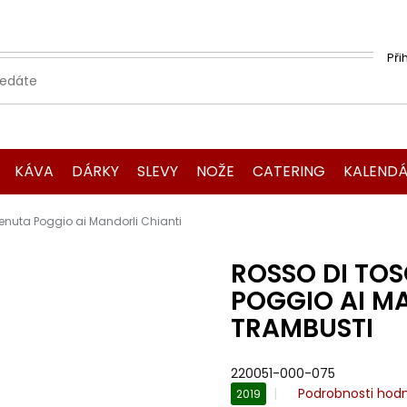
Při
KÁVA
DÁRKY
SLEVY
NOŽE
CATERING
KALENDÁ
enuta Poggio ai Mandorli Chianti
ROSSO DI TO
POGGIO AI M
TRAMBUSTI
220051-000-075
Průměrné
Podrobnosti hod
2019