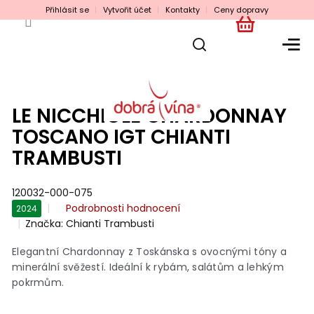
Přejít
Přihlásit se
Vytvořit účet
Kontakty
Ceny dopravy
na
obsah
NÁKUPNÍ
KOŠÍK
LE NICCHIOLE CHARDONNAY
TOSCANO IGT CHIANTI
TRAMBUSTI
120032-000-075
Průměrné
Podrobnosti hodnocení
2024
hodnocení
Značka:
Chianti Trambusti
produktu
je
Elegantní Chardonnay z Toskánska s ovocnými tóny a
0,0
minerální svěžestí. Ideální k rybám, salátům a lehkým
z
pokrmům.
5
hvězdiček.