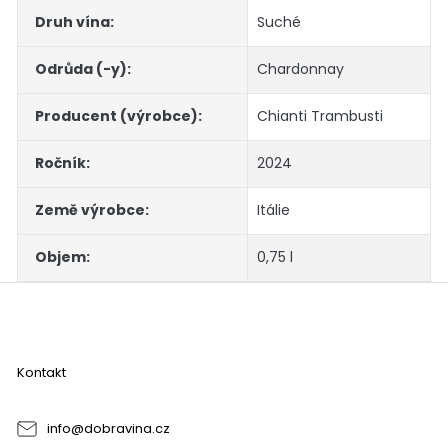
Druh vína
:
Suché
Odrůda (-y)
:
Chardonnay
Producent (výrobce)
:
Chianti Trambusti
Ročník
:
2024
Země výrobce
:
Itálie
Objem
:
0,75 l
Z
á
p
a
Kontakt
t
í
info
@
dobravina.cz