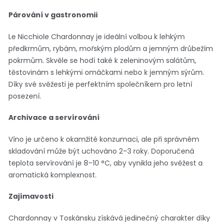
Párování v gastronomii
Le Nicchiole Chardonnay je ideální volbou k lehkým
předkrmům, rybám, mořským plodům a jemným drůbežím
pokrmům. Skvěle se hodí také k zeleninovým salátům,
těstovinám s lehkými omáčkami nebo k jemným sýrům.
Díky své svěžesti je perfektním společníkem pro letní
posezení.
Archivace a servírování
Víno je určeno k okamžité konzumaci, ale při správném
skladování může být uchováno 2–3 roky. Doporučená
teplota servírování je 8–10 °C, aby vynikla jeho svěžest a
aromatická komplexnost.
Zajímavosti
Chardonnay v Toskánsku získává jedinečný charakter díky