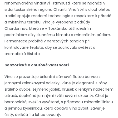
renomovaného vinařství Trambusti, které se nachází v
srdci toskánského regionu Chianti. Vinařství s dlouholetou
tradicí spojuje moderní technologie s respektem k přírodě
a místnímu terroiru. Víno je vyrobeno z odrůdy
Chardonnay, která se v Toskánsku těší ideálním
podmínkám díky slunnému klimatu a minerálním půdám.
Fermentace probíhá v nerezových tancích při
kontrolované teplotě, aby se zachovala svěžest a
aromatická čistota.
Senzorické a chuťové vlastnosti
Víno se prezentuje brilantní slámově žlutou barvou s
jemnými zelenkavými odlesky. Vůně je elegantní, s tóny
zralého ovoce, zejména jablek, hrušek a lehkým nádechem
citrusů, doplněná jemnými květinovými akcenty. Chuť je
harmonická, svěží a vyvážená, s příjemnou minerální linkou
a jemnou kyselinkou, která dodává víno živost. Závěr je
čistý, delikátní a lehce ovocný.