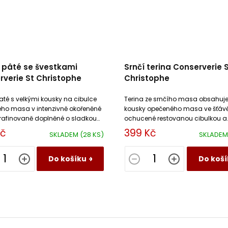
í pâté se švestkami
Srnčí terina Conserverie 
verie St Christophe
Christophe
paté s velkými kousky na cibulce
Terina ze srnčího masa obsahuje 
ho masa v intenzivně okořeněné
kousky opečeného masa ve šťáv
 rafinovaně doplněné o sladkou
ochucené restovanou cibulkou a
šených švestek.
calvadosem a je delikatesou pro
Kč
399 Kč
SKLADEM
(28 KS)
SKLADE
všechny milovníky masa.
Do košíku
Do koší