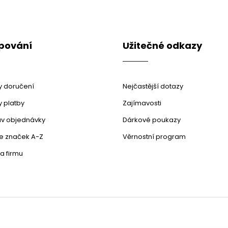
pování
Užitečné odkazy
 doručení
Nejčastější dotazy
 platby
Zajímavosti
stav objednávky
Dárkové poukazy
le značek A-Z
Věrnostní program
a firmu