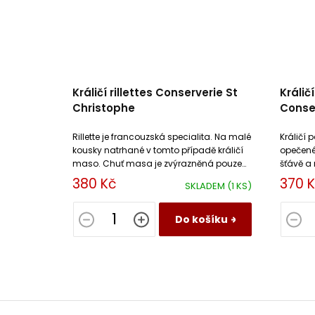
Králičí rillettes Conserverie St
Králič
Christophe
Conser
Rillette je francouzská specialita. Na malé
Králičí 
kousky natrhané v tomto případě králičí
opečené
maso. Chuť masa je zvýrazněná pouze
šťávě a
výpekem z vepřového masa, solí a
chuť su
380 Kč
370 
SKLADEM
(1 KS)
pepřem.
Do košíku
Z