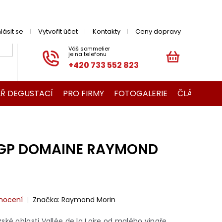
hlásit se
Vytvořit účet
Kontakty
Ceny dopravy
+420 733 552 823
NÁKUPNÍ
KOŠÍK
Ř DEGUSTACÍ
PRO FIRMY
FOTOGALERIE
ČLÁNKY O V
IGP DOMAINE RAYMOND
nocení
Značka:
Raymond Morin
ské oblasti Vallée de la Loire od malého vinaře