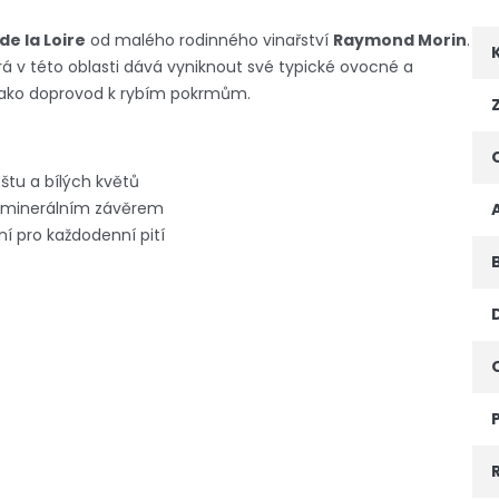
de la Loire
od malého rodinného vinařství
Raymond Morin
.
erá v této oblasti dává vyniknout své typické ovocné a
o jako doprovod k rybím pokrmům.
štu a bílých květů
 a minerálním závěrem
ní pro každodenní pití