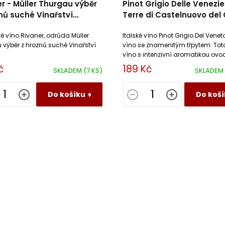
r - Müller Thurgau výběr
Pinot Grigio Delle Venezi
nů suché Vinařství
Terre di Castelnuovo del
sk
 víno Rivaner, odrůda Müller
Italské víno Pinot Grigio Del Veneto
 výběr z hroznů suché Vinařství
víno se znamenitým třpytem. Tot
víno s intenzivní aromatikou ovo
květin je vyvážené a příjemně svěž
č
189 Kč
SKLADEM
(7 KS)
SKLADEM
Do košíku
Do koší