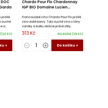
e DOC
Chardo Pour Flo Chardonnay
 Garda
IGP BIO Domaine Lucien
Tramier
 je bílé
Francouzské víno Chardo Pour Flo je bílé
o suché
víno zlaté barvy. Toto suché víno s tóny
ce a
vanilky a květu akácie je živé díky
í.
kyselinám a vyniká dlouhou perzistencí.
313 Kč
(120 KS)
SKLADEM
(39 KS)
ku
Do košíku