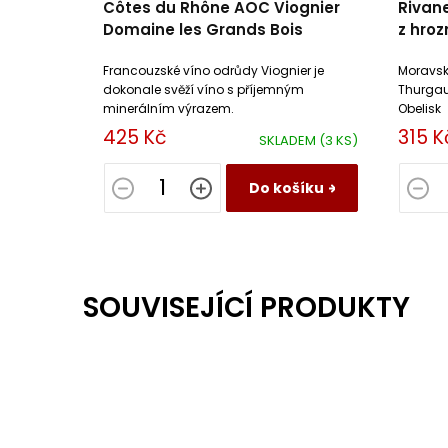
Côtes du Rhône AOC Viognier
Rivane
Domaine les Grands Bois
z hroz
Obeli
Francouzské víno odrůdy Viognier je
Moravské
dokonale svěží víno s příjemným
Thurgau
minerálním výrazem.
Obelisk
425 Kč
315 K
SKLADEM
(3 KS)
Do košíku
SOUVISEJÍCÍ PRODUKTY