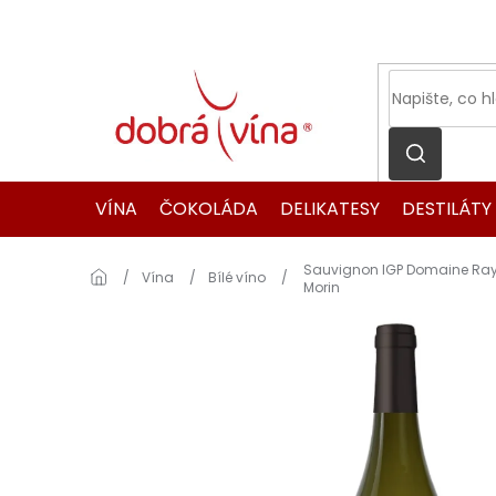
Přejít
na
obsah
VÍNA
ČOKOLÁDA
DELIKATESY
DESTILÁTY
Sauvignon IGP Domaine R
Domů
Vína
Bílé víno
Morin