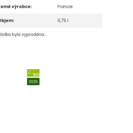
Země výrobce
:
Francie
Objem
:
0,75 l
ložka byla vyprodána…
BIO
2025