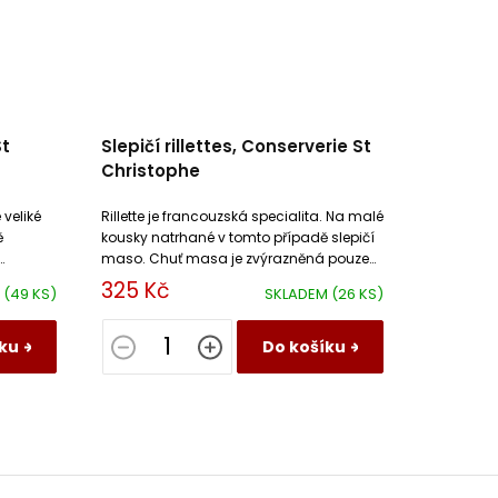
St
Slepičí rillettes, Conserverie St
Christophe
veliké
Rillette je francouzská specialita. Na malé
ě
kousky natrhané v tomto případě slepičí
maso. Chuť masa je zvýrazněná pouze
výpekem ze slepičího masa, solí a
325 Kč
M
(49 KS)
SKLADEM
(26 KS)
pepřem.
ku
Do košíku