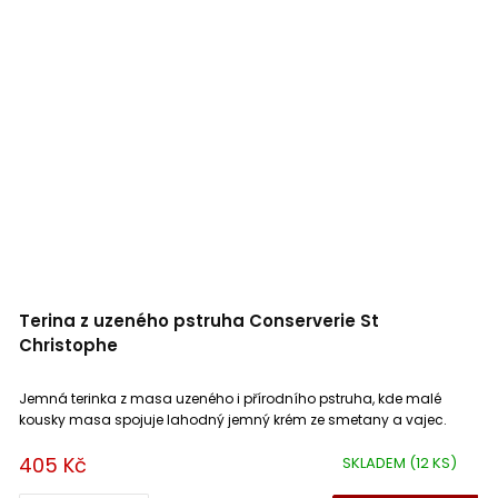
Terina z uzeného pstruha Conserverie St
Christophe
Jemná terinka z masa uzeného i přírodního pstruha, kde malé
kousky masa spojuje lahodný jemný krém ze smetany a vajec.
405 Kč
SKLADEM
(12 KS)