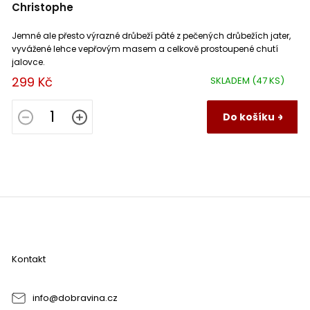
Christophe
Jemné ale přesto výrazné drůbeží pâté z pečených drůbežích jater,
vyvážené lehce vepřovým masem a celkově prostoupené chutí
jalovce.
299 Kč
SKLADEM
(47 KS)
Do košíku
Z
á
p
a
Kontakt
t
í
info
@
dobravina.cz