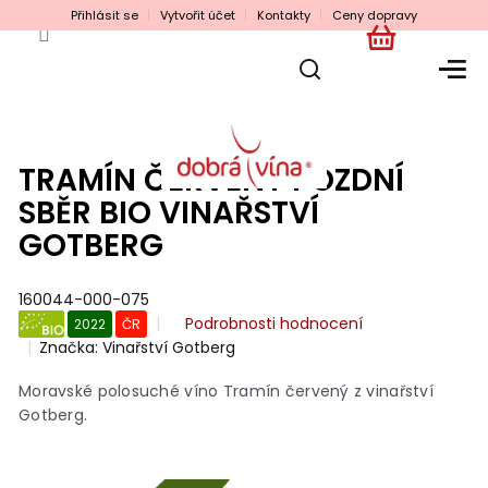
Přejít
Přihlásit se
Vytvořit účet
Kontakty
Ceny dopravy
na
obsah
NÁKUPNÍ
KOŠÍK
TRAMÍN ČERVENÝ POZDNÍ
SBĚR BIO VINAŘSTVÍ
GOTBERG
160044-000-075
Průměrné
Podrobnosti hodnocení
2022
ČR
hodnocení
Značka:
Vinařství Gotberg
BIO
produktu
je
Moravské polosuché víno Tramín červený z vinařství
0,0
Gotberg.
z
5
hvězdiček.