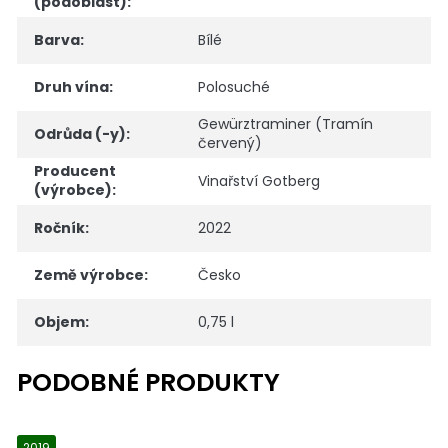
(podoblast)
:
Barva
:
Bílé
Druh vína
:
Polosuché
Gewürztraminer (Tramín
Odrůda (-y)
:
červený)
Producent
Vinařství Gotberg
(výrobce)
:
Ročník
:
2022
Země výrobce
:
Česko
Objem
:
0,75 l
2019