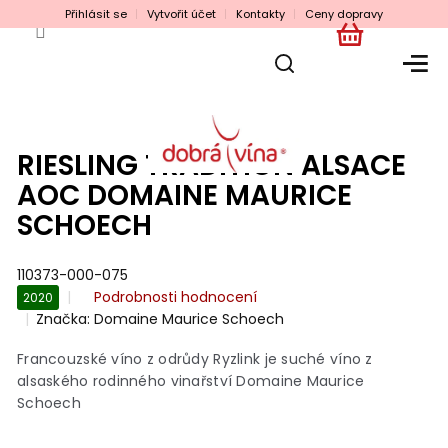
Přejít
Přihlásit se
Vytvořit účet
Kontakty
Ceny dopravy
na
obsah
NÁKUPNÍ
KOŠÍK
RIESLING TRADITION ALSACE
AOC DOMAINE MAURICE
SCHOECH
110373-000-075
Průměrné
Podrobnosti hodnocení
2020
hodnocení
Značka:
Domaine Maurice Schoech
produktu
je
Francouzské víno z odrůdy Ryzlink je suché víno z
0,0
alsaského rodinného vinařství Domaine Maurice
z
Schoech
5
hvězdiček.