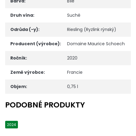
Barva
:
Bílé
Druh vína
:
Suché
Odrůda (-y)
:
Riesling (Ryzlink rýnský)
Producent (výrobce)
:
Domaine Maurice Schoech
Ročník
:
2020
Země výrobce
:
Francie
Objem
:
0,75 l
2024