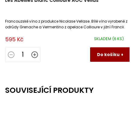
Les Abeilles blanc Collioure AOC Vellas
Francouzské víno z produkce Nicolase Vellase. Bílé víno vyrobené z
odrůdy Grenache a Vermentino z apelace Collioure v jižní Francii.
595 Kč
SKLADEM
(6 KS)
Do košíku
SOUVISEJÍCÍ PRODUKTY