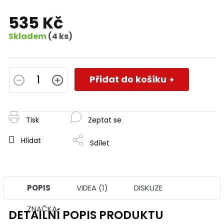
535 Kč
Skladem
(4 ks)
Měrná
cena:
Přidat do košíku
Tisk
Zeptat se
Hlídat
Sdílet
POPIS
VIDEA (1)
DISKUZE
ZNAČKA
DETAILNÍ POPIS PRODUKTU