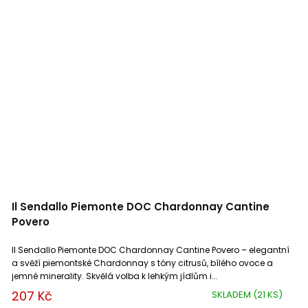
Il Sendallo Piemonte DOC Chardonnay Cantine
Povero
Il Sendallo Piemonte DOC Chardonnay Cantine Povero – elegantní
a svěží piemontské Chardonnay s tóny citrusů, bílého ovoce a
jemné minerality. Skvělá volba k lehkým jídlům i...
207 Kč
SKLADEM
(21 KS)