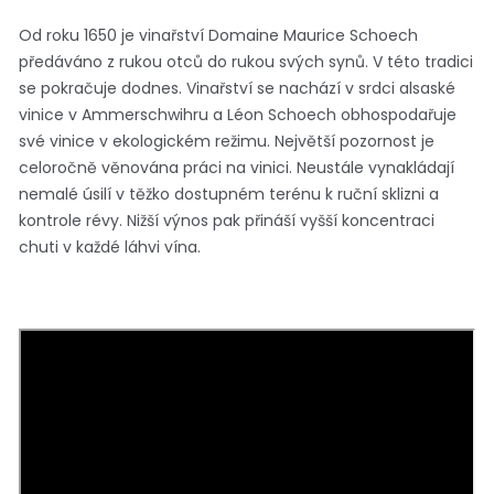
Od roku 1650 je vinařství Domaine Maurice Schoech
předáváno z rukou otců do rukou svých synů. V této tradici
se pokračuje dodnes. Vinařství se nachází v srdci alsaské
vinice v Ammerschwihru a Léon Schoech obhospodařuje
své vinice v ekologickém režimu. Největší pozornost je
celoročně věnována práci na vinici. Neustále vynakládají
nemalé úsilí v těžko dostupném terénu k ruční sklizni a
kontrole révy. Nižší výnos pak přináší vyšší koncentraci
chuti v každé láhvi vína.