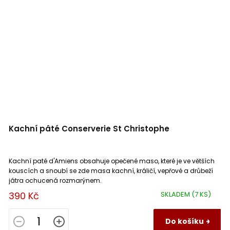
Kachní pâté Conserverie St Christophe
Kachní paté d'Amiens obsahuje opečené maso, které je ve větších
kouscích a snoubí se zde masa kachní, králičí, vepřové a drůbeží
játra ochucená rozmarýnem.
390 Kč
SKLADEM
(7 KS)
Do košíku