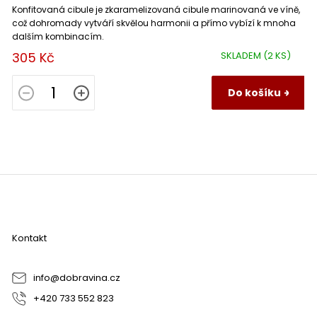
Konfitovaná cibule je zkaramelizovaná cibule marinovaná ve víně,
což dohromady vytváří skvělou harmonii a přímo vybízí k mnoha
dalším kombinacím.
305 Kč
SKLADEM
(2 KS)
Do košíku
Z
á
p
a
Kontakt
t
í
info
@
dobravina.cz
+420 733 552 823