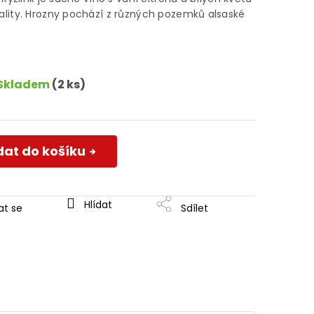
lity. Hrozny pochází z různých pozemků alsaské
Skladem
(2 ks)
dat do košíku
Hlídat
at se
Sdílet