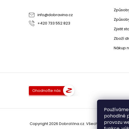
Způsoby
info
@
dobravina.cz
Způsoby
+420 733 552 823
Zjistit 
Zboží d
Nákup n
Ohodnoťte nás
Používáme
pohodlné p
provozu we
Copyright 2026
DobraVina.cz
. Všechna práva vyhra
funkce, výk