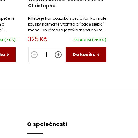
Christophe
opečené
Rillette je francouzská specialita. Na malé
h a
kousky natrhané v tomto případě slepičí
í,
maso. Chuť masa je zvýrazněná pouze
á
výpekem ze slepičího masa, solí a
325 Kč
EM
(7 KS)
SKLADEM
(26 KS)
pepřem.
ku
Do košíku
O společnosti