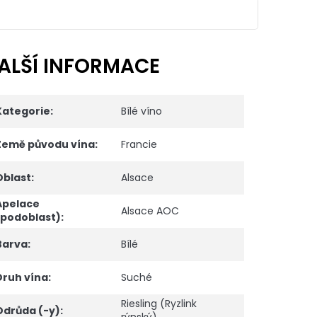
ALŠÍ INFORMACE
Kategorie
:
Bílé víno
Země původu vína
:
Francie
Oblast
:
Alsace
Apelace
Alsace AOC
(podoblast)
:
Barva
:
Bílé
Druh vína
:
Suché
Riesling (Ryzlink
Odrůda (-y)
: