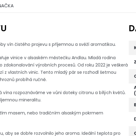
NAČKA
TU
D
by vín čistého projevu s příjemnou a svěží aromatikou.
uje vinice v alsaském městečku Andlau. Mladá rodina
í o zdokonalování výrobních procesů. Od roku 2022 je veškerá
í z vlastních vinic. Tento mladý pár se rozhodl šetrnou
 hroznů probíhá ručně.
rá vína rozpoznáváme ve vůni doteky citronu a bílých květů.
íjemnou mineralitu.
ůbežím masem, nebo tradičním alsaským pokrmem
mu, aby se dobře rozvolnilo jeho aroma. Ideální teplota pro