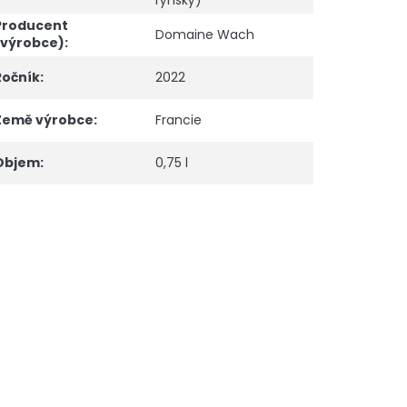
rýnský)
Producent
Domaine Wach
(výrobce)
:
Ročník
:
2022
Země výrobce
:
Francie
Objem
:
0,75 l