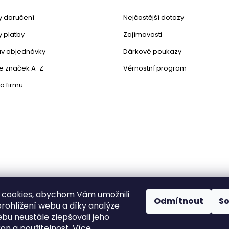
 doručení
Nejčastější dotazy
 platby
Zajímavosti
stav objednávky
Dárkové poukazy
le značek A-Z
Věrnostní program
a firmu
 cookies, abychom Vám umožnili
Odmítnout
S
rohlížení webu a díky analýze
bu neustále zlepšovali jeho
zena.
Upravit nastavení cookies
on a použitelnost.
Více