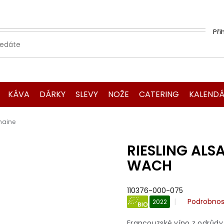
Při
KÁVA
DÁRKY
SLEVY
NOŽE
CATERING
KALENDÁ
maine
RIESLING ALS
WACH
110376-000-075
Průměrné
Podrobnos
2022
hodnocen
BIO
produktu
Francouzské víno z odrůdy 