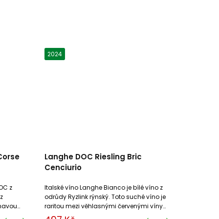
2024
Corse
Langhe DOC Riesling Bric
Cenciurio
OC z
Italské víno Langhe Bianco je bílé víno z
 z
odrůdy Ryzlink rýnský. Toto suché víno je
ímavou
raritou mezi věhlasnými červenými víny
oblasti Piemonte.