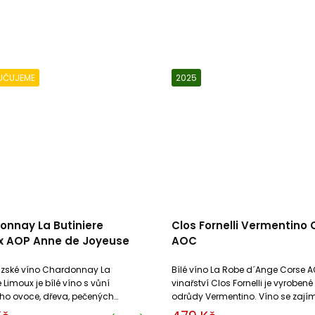
UČUJEME
2025
onnay La Butiniere
Clos Fornelli Vermentino 
x AOP Anne de Joyeuse
AOC
zské víno Chardonnay La
Bílé víno La Robe d´Ange Corse A
e Limoux je bílé víno s vůní
vinařství Clos Fornelli je vyrobené
ého ovoce, dřeva, pečených
odrůdy Vermentino. Víno se zaj
 a tabáku. Toto suché víno je
komplexní aromatikou.