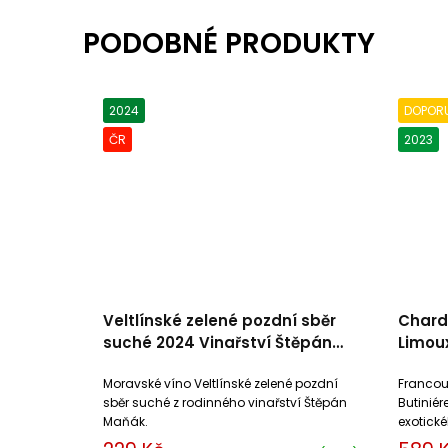
2024
DOPOR
ČR
2023
Veltlínské zelené pozdní sběr
Chard
suché 2024 Vinařství Štěpán
Limou
Maňák
Moravské víno Veltlínské zelené pozdní
Francou
sběr suché z rodinného vinařství Štěpán
Butiniér
Maňák.
exotick
brambor