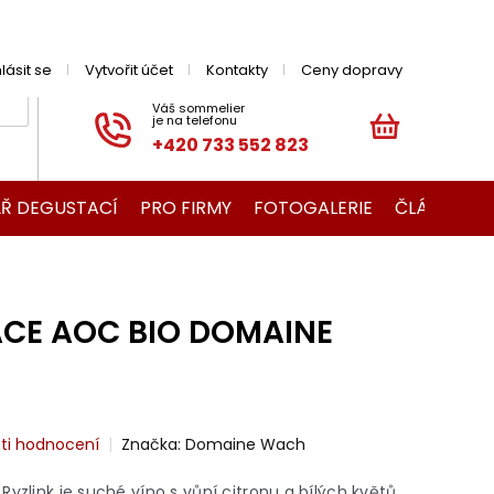
hlásit se
Vytvořit účet
Kontakty
Ceny dopravy
+420 733 552 823
NÁKUPNÍ
KOŠÍK
Ř DEGUSTACÍ
PRO FIRMY
FOTOGALERIE
ČLÁNKY O V
ACE AOC BIO DOMAINE
ti hodnocení
Značka:
Domaine Wach
í
Ryzlink je suché víno s
vůní citronu a bílých květů