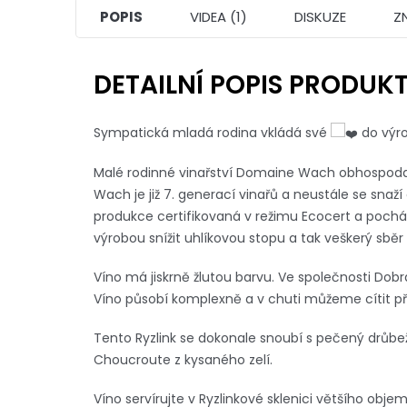
POPIS
VIDEA (1)
DISKUZE
Z
DETAILNÍ POPIS PRODUK
Sympatická mladá rodina vkládá své
do výro
Malé rodinné vinařství Domaine Wach obhospodař
Wach je již 7. generací vinařů a neustále se snaž
produkce certifikovaná v režimu
Ecocert a pocház
výrobou snížit uhlíkovou stopu a tak veškerý sběr
Víno má jiskrně žlutou barvu. Ve společnosti Dob
Víno působí komplexně a v chuti můžeme cítit př
Tento Ryzlink se dokonale snoubí s pečený dr
Choucroute z kysaného zelí.
Víno servírujte v Ryzlinkové sklenici většího obje