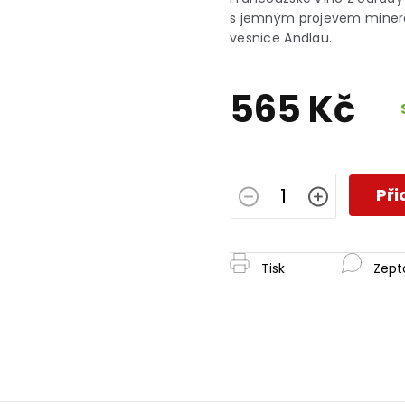
je
s jemným projevem minera
0,0
vesnice Andlau.
z
5
hvězdiček.
565 Kč
Měrná
cena:
Při
Tisk
Zept