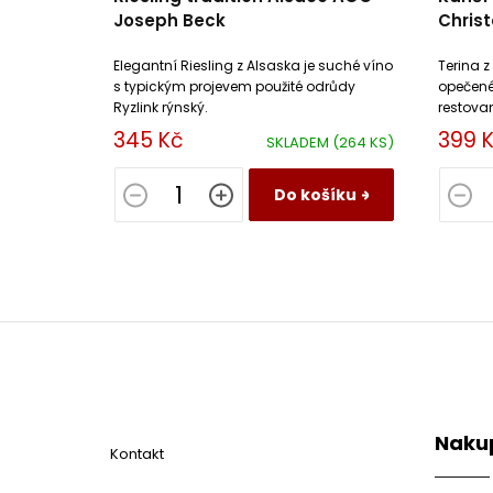
Joseph Beck
Chris
Elegantní Riesling z Alsaska je suché víno
Terina 
s typickým projevem použité odrůdy
opečené
Ryzlink rýnský.
restova
opravdo
345 Kč
399 
SKLADEM
(264 KS)
milovní
Do košíku
Z
á
p
a
t
Naku
í
Kontakt