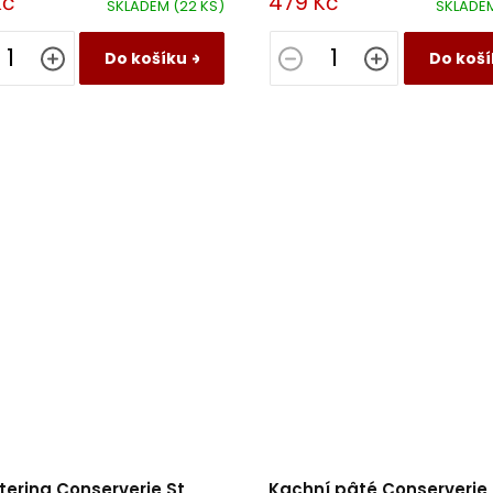
Kč
479 Kč
SKLADEM
(22 KS)
SKLADE
ybalancované.
Do košíku
Do koší
terina Conserverie St
Kachní pâté Conserverie 