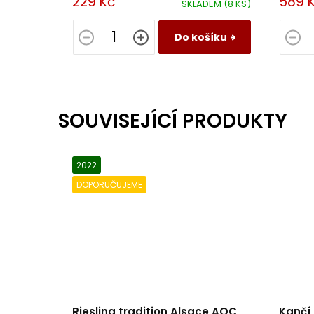
229 Kč
589 
SKLADEM
(8 KS)
dobře v
Do košíku
SOUVISEJÍCÍ PRODUKTY
2022
DOPORUČUJEME
Riesling tradition Alsace AOC
Kančí 