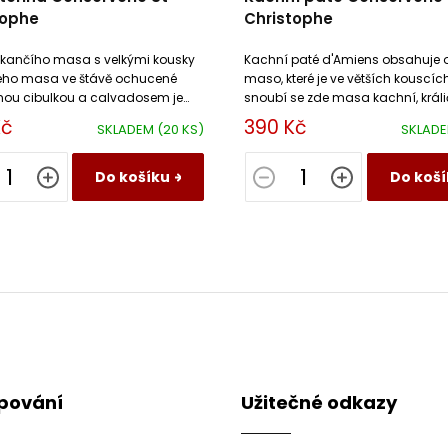
tophe
Christophe
z kančího masa s velkými kousky
Kachní paté d'Amiens obsahuje 
ho masa ve štávě ochucené
maso, které je ve větších kouscíc
nou cibulkou a calvadosem je
snoubí se zde masa kachní, králič
vou delikatesou pro všechny
vepřové a drůbeží játra ochucen
Kč
390 Kč
SKLADEM
(20 KS)
SKLAD
ky masa.
rozmarýnem.
Do košíku
Do koší
pování
Užitečné odkazy