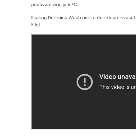
podávání vína je 9 °C.
Riesling Domaine Wach není určené k archivaci. Uži
5 let.