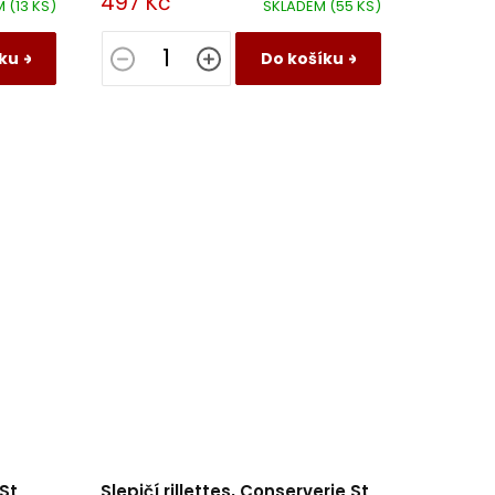
497 Kč
M
(13 KS)
SKLADEM
(55 KS)
ku
Do košíku
St
Slepičí rillettes, Conserverie St