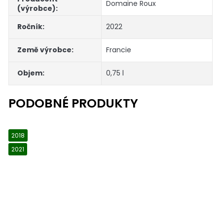
Domaine Roux
(výrobce)
:
Ročník
:
2022
Země výrobce
:
Francie
Objem
:
0,75 l
2018
2021