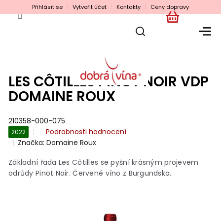
Přejít
Přihlásit se
Vytvořit účet
Kontakty
Ceny dopravy
na
obsah
NÁKUPNÍ
KOŠÍK
LES CÔTILLES PINOT NOIR VDP
DOMAINE ROUX
210358-000-075
Průměrné
Podrobnosti hodnocení
2022
hodnocení
Značka:
Domaine Roux
produktu
je
Základní řada Les Côtilles se pyšní krásným projevem
0,0
odrůdy Pinot Noir. Červené víno z Burgundska.
z
5
hvězdiček.