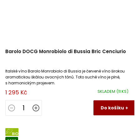
Barolo DOCG Monrobiolo di Bussia Bric Cenciurio
Italské víno Barolo Monrobiolo di Bussia je červené víno širokou
aromatickou škálou ovocných tónů. Toto suché víno je plné,
s harmonickým projevem.
1 295 Kč
SKLADEM
(11 KS)
Do košíku
BIO