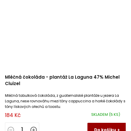
Mléčná čokoláda - plantáž La Laguna 47% Michel
Cluizel
Mléčná tabulková čokoláda, z guatemalské plantáže u jezera La
Laguna, nese rovnováhu mezi tóny cappuccina a horké čokolády s
tóny lískových ořechů a toastu.
184 Kč
SKLADEM
(5 KS)
Do košíku