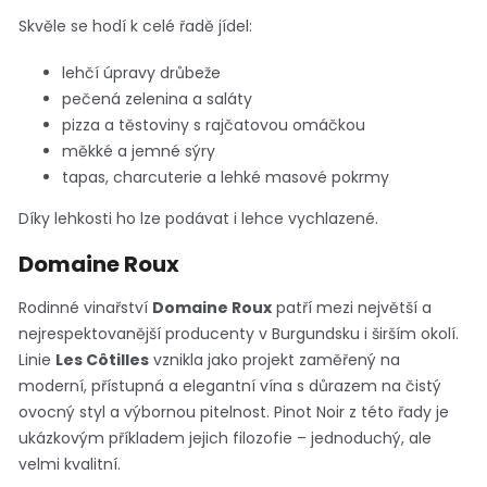
Skvěle se hodí k celé řadě jídel:
lehčí úpravy drůbeže
pečená zelenina a saláty
pizza a těstoviny s rajčatovou omáčkou
měkké a jemné sýry
tapas, charcuterie a lehké masové pokrmy
Díky lehkosti ho lze podávat i lehce vychlazené.
Domaine Roux
Rodinné vinařství
Domaine Roux
patří mezi největší a
nejrespektovanější producenty v Burgundsku i širším okolí.
Linie
Les Côtilles
vznikla jako projekt zaměřený na
moderní, přístupná a elegantní vína s důrazem na čistý
ovocný styl a výbornou pitelnost. Pinot Noir z této řady je
ukázkovým příkladem jejich filozofie – jednoduchý, ale
velmi kvalitní.