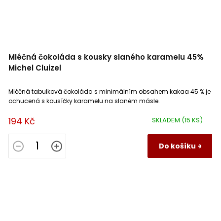
Mléčná čokoláda s kousky slaného karamelu 45%
Michel Cluizel
Mléčná tabulková čokoláda s minimálním obsahem kakaa 45 % je
ochucená s kousíčky karamelu na slaném másle.
194 Kč
SKLADEM
(15 KS)
Do košíku