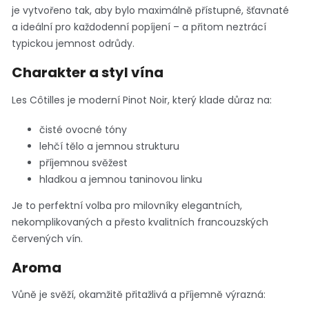
je vytvořeno tak, aby bylo maximálně přístupné, šťavnaté
a ideální pro každodenní popíjení – a přitom neztrácí
typickou jemnost odrůdy.
Charakter a styl vína
Les Côtilles je moderní Pinot Noir, který klade důraz na:
čisté ovocné tóny
lehčí tělo a jemnou strukturu
příjemnou svěžest
hladkou a jemnou taninovou linku
Je to perfektní volba pro milovníky elegantních,
nekomplikovaných a přesto kvalitních francouzských
červených vín.
Aroma
Vůně je svěží, okamžitě přitažlivá a příjemně výrazná: