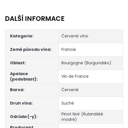
DALŠÍ INFORMACE
Kategorie
:
Červené víno
Země původu vína
:
Francie
Oblast
:
Bourgogne (Burgundsko)
Apelace
Vin de France
(podoblast)
:
Barva
:
Červené
Druh vína
:
Suché
Pinot Noir (Rulandské
Odrůda (-y)
:
modré)
Producent