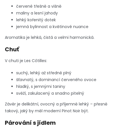
červené třešně a višně
maliny a lesní jahody
lehký kořenitý dotek
jemná bylinnost a květinové nuance
Aromatika je lehká, čistá a velmi harmonická.
Chuť
V chuti je Les Côtilles:
suchý, lehký až středně plný
šťavnatý, s dominancí červeného ovoce
hladký, s jemnými taniny
svěží, zakulacený a snadno pitelný
Závěr je delikátní, ovocný a příjemně lehký – přesně
takový, jaký by měl moderní Pinot Noir být.
Párování s jídlem