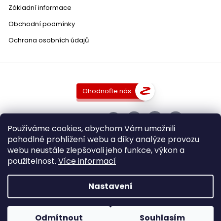
Základní informace
Obchodní podmínky
Ochrana osobních údajů
Ohodnoťte nás
SLEDUJTE NÁS
Používáme cookies, abychom Vám umožnili
pohodlné prohlížení webu a díky analýze provozu
webu neustále zlepšovali jeho funkce, výkon a
použitelnost.
Více informací
Copyright 2026
DobraVina.cz
. Všechna práva vyhrazena.
Upravit nastavení cookies
Nastavení
Grafický návrh vytvořil a nakódoval
Shoptak.cz
Vytvořil Shoptet
Odmítnout
Souhlasím