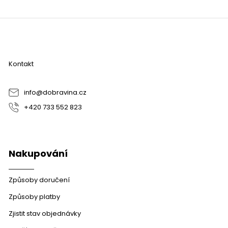
Z
á
p
a
Kontakt
t
í
info
@
dobravina.cz
+420 733 552 823
Nakupování
Způsoby doručení
Způsoby platby
Zjistit stav objednávky