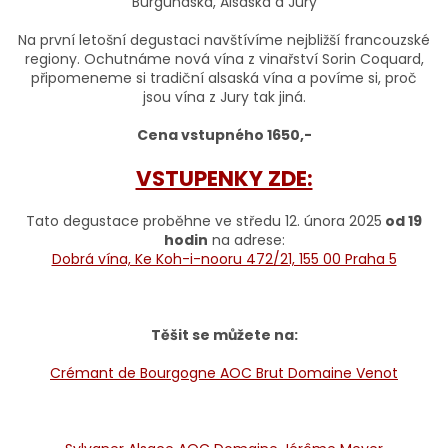
Burgundska, Alsaska a Jury
Na první letošní degustaci navštívíme nejbližší francouzské
regiony. Ochutnáme nová vína z vinařství Sorin Coquard,
připomeneme si tradiční alsaská vína a povíme si, proč
jsou vína z Jury tak jiná.
Cena vstupného 1650,-
VSTUPENKY ZDE:
Tato degustace proběhne ve středu 12. února 2025
od 19
hodin
na adrese:
Dobrá vína, Ke Koh-i-nooru 472/21, 155 00 Praha 5
Těšit se můžete na:
Crémant de Bourgogne AOC Brut Domaine Venot