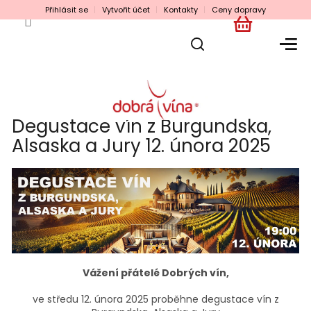
Přejít
Přihlásit se
Vytvořit účet
Kontakty
Ceny dopravy
na
obsah
NÁKUPNÍ
KOŠÍK
Degustace vín z Burgundska,
Alsaska a Jury 12. února 2025
Vážení přátelé Dobrých vín,
ve středu 12. února 2025 proběhne degustace vín z